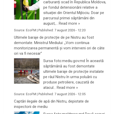
carburanți scad în Republica Moldova,
pe fondul detensionării relative a
situației din Orientul Mijlociu. Doar pe
parcursul primei săptămâni din
august,…
Read more »
Source:
EcoFM
|
Published:
7 august 2026 - 12:20
Ultimele baraje de protecție de pe Nistru au fost
demontate. Ministrul Mediului: „Vom continua
monitorizarea permanentă și vom interveni ori de câte
ori va fi necesar”
Sursa foto:mediu.gov.md În această
săptămână au fost demontate
ultimele baraje de protecție instalate
pe râul Nistru în urma poluării cu
produse petroliere, cauzată de
atacul…
Read more »
Source:
EcoFM
|
Published:
7 august 2026 - 12:05
Captări ilegale de apă din Nistru, depistate de
inspectorii de mediu
Sursa foto:moldpres.md Două cazuri