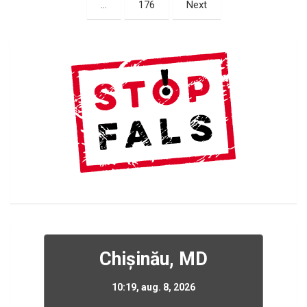
…
176
Next
Chișinău, MD
10:19,
aug. 8, 2026