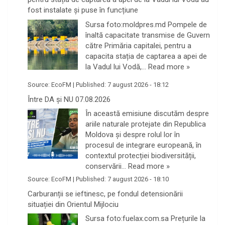
fost instalate și puse în funcțiune
Sursa foto:moldpres.md Pompele de
înaltă capacitate transmise de Guvern
către Primăria capitalei, pentru a
capacita stația de captarea a apei de
la Vadul lui Vodă,…
Read more »
Source:
EcoFM
|
Published:
7 august 2026 - 18:12
Între DA și NU 07.08.2026
În această emisiune discutăm despre
ariile naturale protejate din Republica
Moldova și despre rolul lor în
procesul de integrare europeană, în
contextul protecției biodiversității,
conservării…
Read more »
Source:
EcoFM
|
Published:
7 august 2026 - 18:10
Carburanții se ieftinesc, pe fondul detensionării
situației din Orientul Mijlociu
Sursa foto:fuelax.com.sa Prețurile la