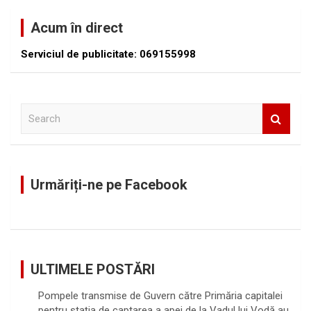
Acum în direct
Serviciul de publicitate: 069155998
S
e
a
r
c
Urmăriți-ne pe Facebook
h
ULTIMELE POSTĂRI
Pompele transmise de Guvern către Primăria capitalei
pentru stația de captarea a apei de la Vadul lui Vodă au