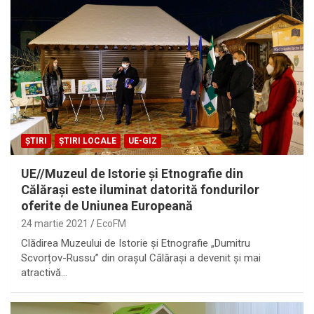
ȘTIRI
ȘTIRI LOCALE
UE-GIZ
UE//Muzeul de Istorie și Etnografie din
Călărași este iluminat datorită fondurilor
oferite de Uniunea Europeană
24 martie 2021
EcoFM
Clădirea Muzeului de Istorie și Etnografie „Dumitru
Scvorțov-Russu” din orașul Călărași a devenit și mai
atractivă…