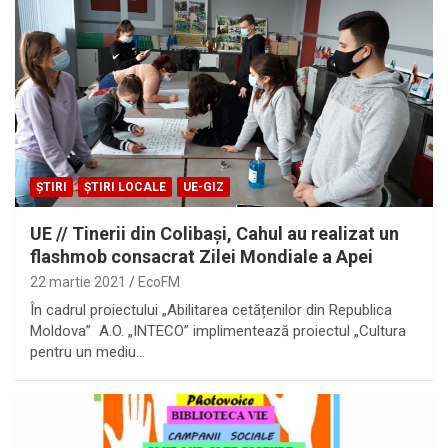
ȘTIRI
ȘTIRI LOCALE
UE-GIZ
UE // Tinerii din Colibași, Cahul au realizat un
flashmob consacrat Zilei Mondiale a Apei
22 martie 2021
EcoFM
În cadrul proiectului „Abilitarea cetățenilor din Republica
Moldova” A.O. „INTECO” implimentează proiectul „Cultura
pentru un mediu…