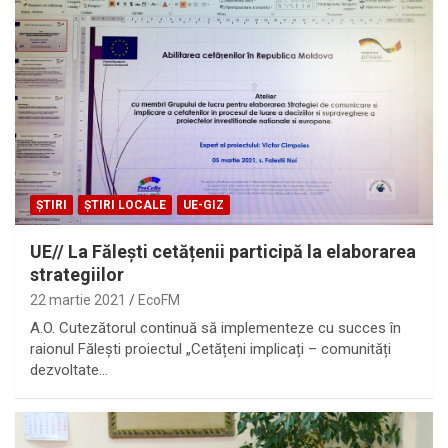
ȘTIRI
ȘTIRI LOCALE
UE-GIZ
UE// La Fălești cetățenii participă la elaborarea
strategiilor
22 martie 2021
EcoFM
A.O. Cutezătorul continuă să implementeze cu succes în
raionul Fălești proiectul „Cetățeni implicați – comunități
dezvoltate…