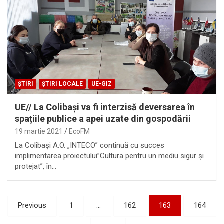
ȘTIRI
ȘTIRI LOCALE
UE-GIZ
UE// La Colibași va fi interzisă deversarea în
spațiile publice a apei uzate din gospodării
19 martie 2021
EcoFM
La Colibași A.O. „INTECO” continuă cu succes
implimentarea proiectului”Cultura pentru un mediu sigur și
protejat”, în…
Paginație
Previous
1
…
162
163
164
articole