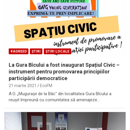
#AGREED
ȘTIRI
ȘTIRI LOCALE
La Gura Bîcului a fost inaugurat Spațiul Civic –
instrument pentru promovarea principiilor
participării democratice
21 martie 2021
EcoFM
A.O. „Mugurașii de la Bâcʺ din localitatea Gura Bîcului a
reușit împreună cu comunitatea să amenajeze…