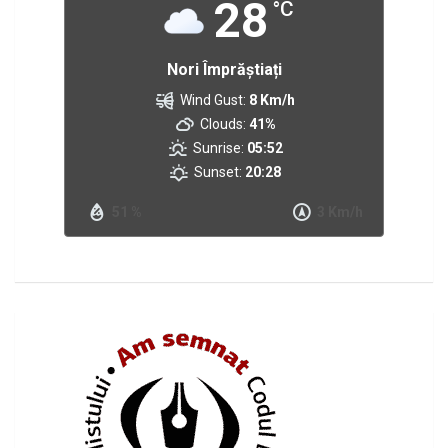
28
°C
Nori Împrăștiați
Wind Gust:
8 Km/h
Clouds:
41%
Sunrise:
05:52
Sunset:
20:28
51 %
3 Km/h