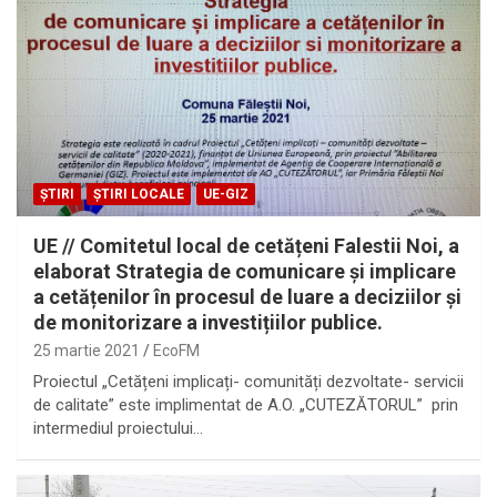
ȘTIRI
ȘTIRI LOCALE
UE-GIZ
UE // Comitetul local de cetățeni Falestii Noi, a
elaborat Strategia de comunicare și implicare
a cetățenilor în procesul de luare a deciziilor și
de monitorizare a investițiilor publice.
25 martie 2021
EcoFM
Proiectul „Cetățeni implicați- comunități dezvoltate- servicii
de calitate” este implimentat de A.O. „CUTEZĂTORUL” prin
intermediul proiectului…