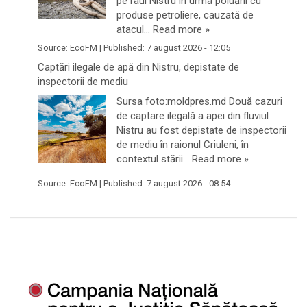
pe râul Nistru în urma poluării cu
produse petroliere, cauzată de
atacul…
Read more »
Source:
EcoFM
|
Published:
7 august 2026 - 12:05
Captări ilegale de apă din Nistru, depistate de
inspectorii de mediu
Sursa foto:moldpres.md Două cazuri
de captare ilegală a apei din fluviul
Nistru au fost depistate de inspectorii
de mediu în raionul Criuleni, în
contextul stării…
Read more »
Source:
EcoFM
|
Published:
7 august 2026 - 08:54