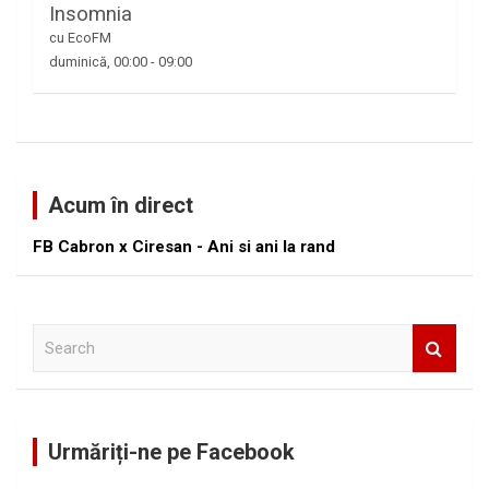
Insomnia
cu EcoFM
duminică, 00:00
-
09:00
Acum în direct
FB Cabron x Ciresan - Ani si ani la rand
S
e
a
r
c
Urmăriți-ne pe Facebook
h