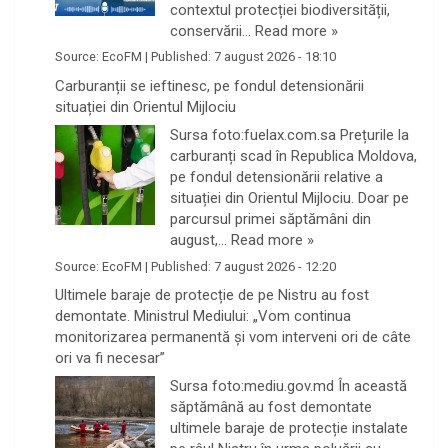
contextul protecției biodiversității,
conservării…
Read more »
Source:
EcoFM
|
Published:
7 august 2026 - 18:10
Carburanții se ieftinesc, pe fondul detensionării
situației din Orientul Mijlociu
Sursa foto:fuelax.com.sa Prețurile la
carburanți scad în Republica Moldova,
pe fondul detensionării relative a
situației din Orientul Mijlociu. Doar pe
parcursul primei săptămâni din
august,…
Read more »
Source:
EcoFM
|
Published:
7 august 2026 - 12:20
Ultimele baraje de protecție de pe Nistru au fost
demontate. Ministrul Mediului: „Vom continua
monitorizarea permanentă și vom interveni ori de câte
ori va fi necesar”
Sursa foto:mediu.gov.md În această
săptămână au fost demontate
ultimele baraje de protecție instalate