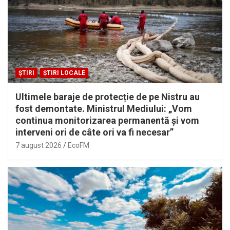
ȘTIRI
ȘTIRI LOCALE
Ultimele baraje de protecție de pe Nistru au
fost demontate. Ministrul Mediului: „Vom
continua monitorizarea permanentă și vom
interveni ori de câte ori va fi necesar”
7 august 2026
EcoFM