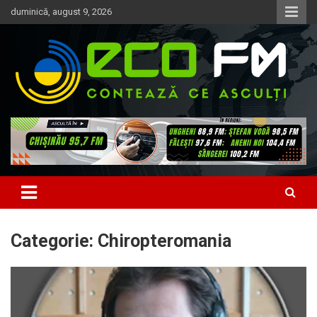
Skip
duminică, august 9, 2026
to
content
Contează ce asculți
EcoFM
Categorie:
Chiropteromania