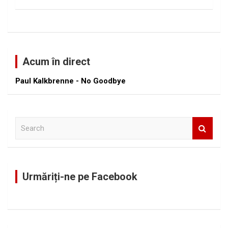
Acum în direct
Paul Kalkbrenne - No Goodbye
S
e
a
r
c
Urmăriți-ne pe Facebook
h