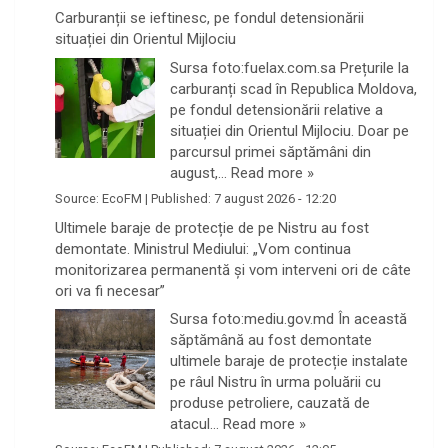
Carburanții se ieftinesc, pe fondul detensionării
situației din Orientul Mijlociu
Sursa foto:fuelax.com.sa Prețurile la
carburanți scad în Republica Moldova,
pe fondul detensionării relative a
situației din Orientul Mijlociu. Doar pe
parcursul primei săptămâni din
august,…
Read more »
Source:
EcoFM
|
Published:
7 august 2026 - 12:20
Ultimele baraje de protecție de pe Nistru au fost
demontate. Ministrul Mediului: „Vom continua
monitorizarea permanentă și vom interveni ori de câte
ori va fi necesar”
Sursa foto:mediu.gov.md În această
săptămână au fost demontate
ultimele baraje de protecție instalate
pe râul Nistru în urma poluării cu
produse petroliere, cauzată de
atacul…
Read more »