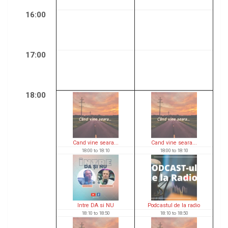
16:00
17:00
18:00
Cand vine seara...
Cand vine seara...
18:00
to
18:10
18:00
to
18:10
Intre DA si NU
Podcastul de la radio
18:10
to
18:50
18:10
to
18:50