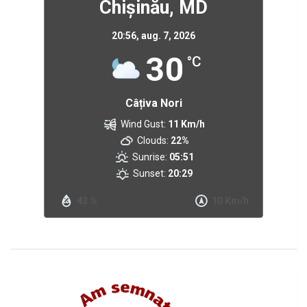
Chișinău, MD
20:56,
aug. 7, 2026
30
°C
Câțiva Nori
Wind Gust:
11 Km/h
Clouds:
22%
Sunrise:
05:51
Sunset:
20:29
43 %
10 Km/h