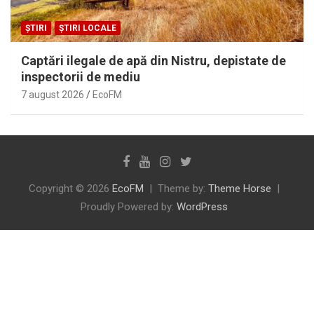
ȘTIRI
ȘTIRI LOCALE
Captări ilegale de apă din Nistru, depistate de
inspectorii de mediu
7 august 2026
EcoFM
Copyright © 2026
EcoFM
Theme by:
Theme Horse
Proudly Powered by:
WordPress