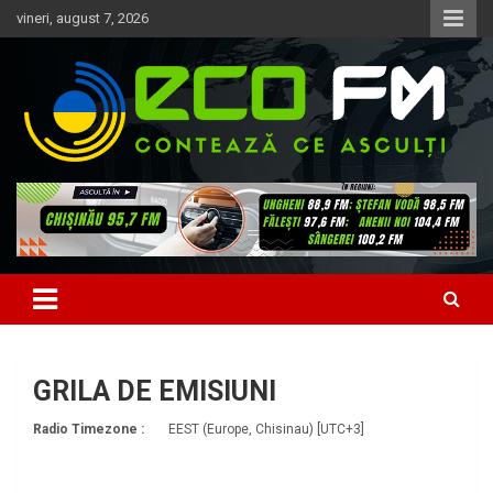
Skip
vineri, august 7, 2026
to
content
Contează ce asculți
EcoFM
GRILA DE EMISIUNI
Radio Timezone :
EEST (Europe, Chisinau) [UTC+3]