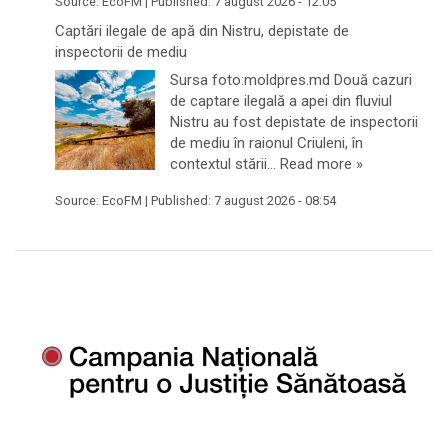
Source:
EcoFM
|
Published:
7 august 2026 - 12:05
Captări ilegale de apă din Nistru, depistate de
inspectorii de mediu
Sursa foto:moldpres.md Două cazuri
de captare ilegală a apei din fluviul
Nistru au fost depistate de inspectorii
de mediu în raionul Criuleni, în
contextul stării…
Read more »
Source:
EcoFM
|
Published:
7 august 2026 - 08:54