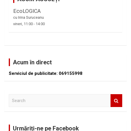
EcoLOGICA
cu Irina Suruceanu
vineri, 11:00
-
14:00
Acum în direct
Serviciul de publicitate: 069155998
S
e
a
r
c
Urmăriți-ne pe Facebook
h