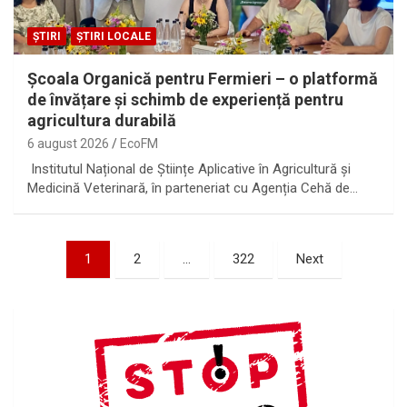
ȘTIRI
ȘTIRI LOCALE
Școala Organică pentru Fermieri – o platformă
de învățare și schimb de experiență pentru
agricultura durabilă
6 august 2026
EcoFM
Institutul Național de Științe Aplicative în Agricultură și
Medicină Veterinară, în parteneriat cu Agenția Cehă de…
Paginație
1
2
…
322
Next
articole