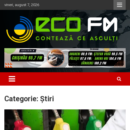
Skip
vineri, august 7, 2026
to
content
Contează ce asculți
EcoFM
Categorie:
Știri