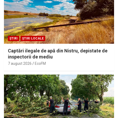
ȘTIRI
ȘTIRI LOCALE
Captări ilegale de apă din Nistru, depistate de
inspectorii de mediu
7 august 2026
EcoFM