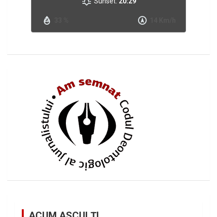
Sunset:
20:29
33 %
14 Km/h
ACUM ASCULȚI