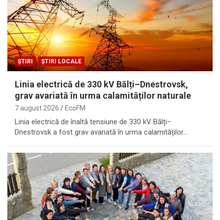
ȘTIRI
ȘTIRI LOCALE
Linia electrică de 330 kV Bălți–Dnestrovsk,
grav avariată în urma calamităților naturale
7 august 2026
EcoFM
Linia electrică de înaltă tensiune de 330 kV Bălți–
Dnestrovsk a fost grav avariată în urma calamităților…