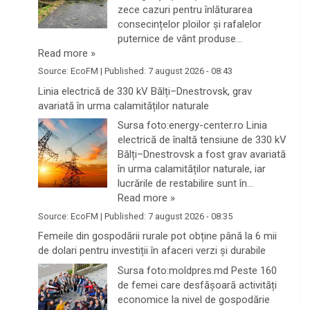
zece cazuri pentru înlăturarea
consecințelor ploilor și rafalelor
puternice de vânt produse…
Read more »
Source:
EcoFM
|
Published:
7 august 2026 - 08:43
Linia electrică de 330 kV Bălți–Dnestrovsk, grav
avariată în urma calamităților naturale
Sursa foto:energy-center.ro Linia
electrică de înaltă tensiune de 330 kV
Bălți–Dnestrovsk a fost grav avariată
în urma calamităților naturale, iar
lucrările de restabilire sunt în…
Read more »
Source:
EcoFM
|
Published:
7 august 2026 - 08:35
Femeile din gospodării rurale pot obține până la 6 mii
de dolari pentru investiții în afaceri verzi şi durabile
Sursa foto:moldpres.md Peste 160
de femei care desfășoară activități
economice la nivel de gospodărie