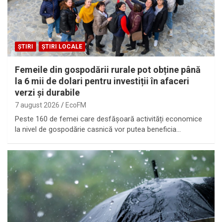
ȘTIRI
ȘTIRI LOCALE
Femeile din gospodării rurale pot obține până
la 6 mii de dolari pentru investiții în afaceri
verzi şi durabile
7 august 2026
EcoFM
Peste 160 de femei care desfășoară activități economice
la nivel de gospodărie casnică vor putea beneficia…