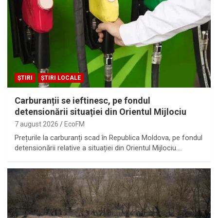
ȘTIRI
ȘTIRI LOCALE
Carburanții se ieftinesc, pe fondul
detensionării situației din Orientul Mijlociu
7 august 2026
EcoFM
Prețurile la carburanți scad în Republica Moldova, pe fondul
detensionării relative a situației din Orientul Mijlociu.…