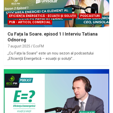
EFICIENȚA ENERGETICĂ - ECUAȚII ȘI SOLUȚII
PODCASTURI
PUB - ARTICOL COMERCIAL
Cu Fața la Soare. episod 1 I Interviu Tatiana
Odnorog
7 august 2025
EcoFM
„Cu Fața la Soare” este un nou sezon al podcastului
„Eficiență Energetică – ecuații și soluții”…