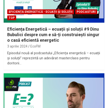
EFICIENȚA ENERGETICĂ - ECUAȚII ȘI SOLUȚII
PODCASTURI
TOP
Eficiența Energetică – ecuații și soluții #9 Dinu
Bubulici despre cum e să-ți construiești singur
o casă eficientă energetic
3 aprilie 2024
EcoFM
Episodul nouă al podcastului „Eficiența energetică – ecuații
și soluții” reprezintă un adevărat masterclass pentru
doritorii…