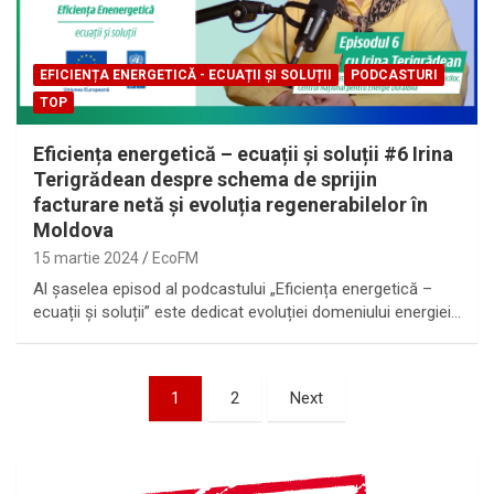
EFICIENȚA ENERGETICĂ - ECUAȚII ȘI SOLUȚII
PODCASTURI
TOP
Eficiența energetică – ecuații și soluții #6 Irina
Terigrădean despre schema de sprijin
facturare netă și evoluția regenerabilelor în
Moldova
15 martie 2024
EcoFM
Al șaselea episod al podcastului „Eficiența energetică –
ecuații și soluții” este dedicat evoluției domeniului energiei…
Paginație
1
2
Next
articole