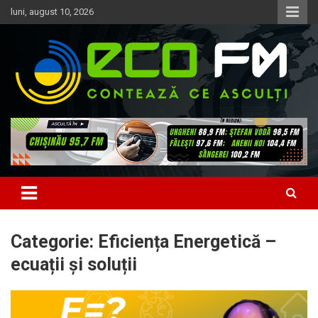
Skip
luni, august 10, 2026
to
content
Contează ce asculți
EcoFM
Categorie:
Eficiența Energetică –
ecuații și soluții