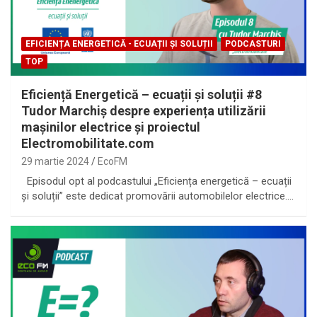
EFICIENȚA ENERGETICĂ - ECUAȚII ȘI SOLUȚII
PODCASTURI
TOP
Eficiență Energetică – ecuații și soluții #8
Tudor Marchiș despre experiența utilizării
mașinilor electrice și proiectul
Electromobilitate.com
29 martie 2024
EcoFM
Episodul opt al podcastului „Eficiența energetică – ecuații
și soluții” este dedicat promovării automobilelor electrice.…