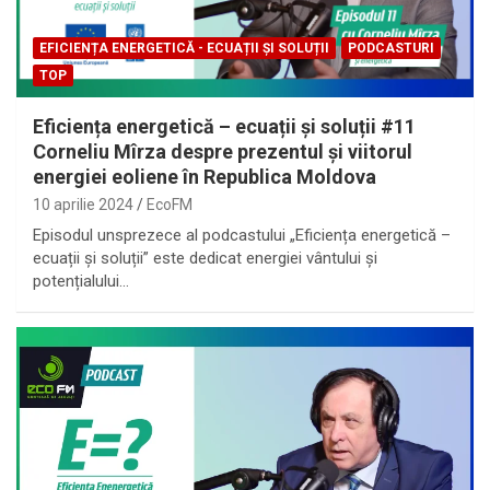
EFICIENȚA ENERGETICĂ - ECUAȚII ȘI SOLUȚII
PODCASTURI
TOP
Eficiența energetică – ecuații și soluții #11
Corneliu Mîrza despre prezentul și viitorul
energiei eoliene în Republica Moldova
10 aprilie 2024
EcoFM
Episodul unsprezece al podcastului „Eficiența energetică –
ecuații și soluții” este dedicat energiei vântului și
potențialului…