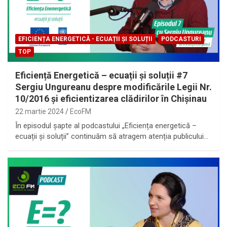
EFICIENȚA ENERGETICĂ - ECUAȚII ȘI SOLUȚII
PODCASTURI
TOP
Eficiență Energetică – ecuații și soluții #7
Sergiu Ungureanu despre modificările Legii Nr.
10/2016 și eficientizarea clădirilor în Chișinau
22 martie 2024
EcoFM
În episodul șapte al podcastului „Eficiența energetică –
ecuații și soluții” continuăm să atragem atenția publicului…