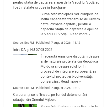
pentru stația de captarea a apei de la Vadul lui Vodă au
fost instalate și puse în funcțiune
Sursa foto:moldpres.md Pompele de
înaltă capacitate transmise de Guvern
către Primăria capitalei, pentru a
capacita stația de captarea a apei de
la Vadul lui Vodă,…
Read more »
Source:
EcoFM
|
Published:
7 august 2026 - 18:12
Între DA și NU 07.08.2026
În această emisiune discutăm despre
ariile naturale protejate din Republica
Moldova și despre rolul lor în
procesul de integrare europeană, în
contextul protecției biodiversității,
conservării…
Read more »
Source:
EcoFM
|
Published:
7 august 2026 - 18:10
Carburanții se ieftinesc, pe fondul detensionării
situației din Orientul Mijlociu
Sursa foto:fuelax.com.sa Prețurile la