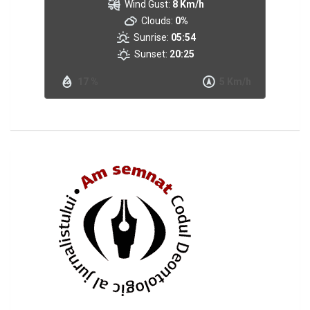
Wind Gust:
8 Km/h
Clouds:
0%
Sunrise:
05:54
Sunset:
20:25
17 %
5 Km/h