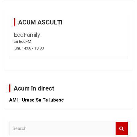
ACUM ASCULȚI
EcoFamily
cu EcoFM
luni, 14:00
-
18:00
Acum în direct
AMI - Urasc Sa Te Iubesc
S
e