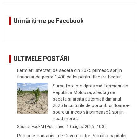
a
r
c
Urmăriți-ne pe Facebook
h
ULTIMELE POSTĂRI
Fermierii afectați de seceta din 2025 primesc sprijin
financiar de peste 1.400 de lei pentru fiecare hectar
Sursa foto:moldpres.md Fermierii din
Republica Moldova, afectați de
seceta și arșița puternică din anul
2025 la culturile de porumb și floarea-
soarelui, încep să primească sprijin…
Read more »
Source:
EcoFM
|
Published:
10 august 2026 - 10:35
Pompele transmise de Guvern către Primăria capitalei