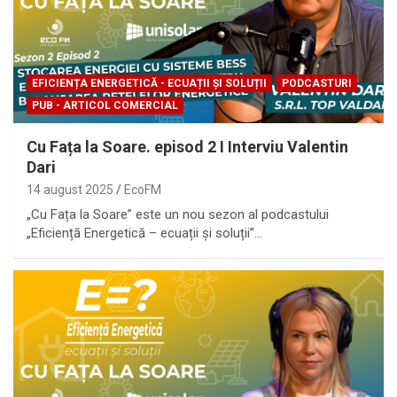
EFICIENȚA ENERGETICĂ - ECUAȚII ȘI SOLUȚII
PODCASTURI
PUB - ARTICOL COMERCIAL
Cu Fața la Soare. episod 2 I Interviu Valentin
Dari
14 august 2025
EcoFM
„Cu Fața la Soare” este un nou sezon al podcastului
„Eficiență Energetică – ecuații și soluții”…