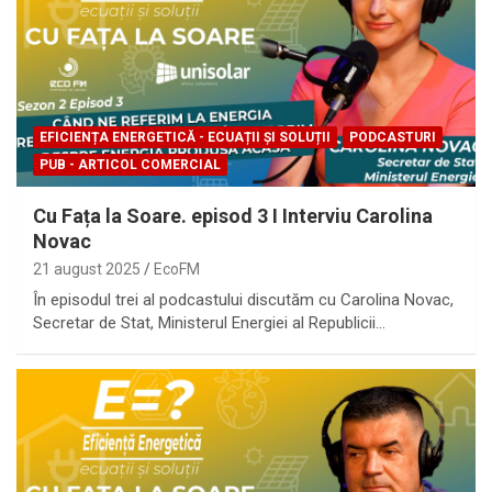
EFICIENȚA ENERGETICĂ - ECUAȚII ȘI SOLUȚII
PODCASTURI
PUB - ARTICOL COMERCIAL
Cu Fața la Soare. episod 3 I Interviu Carolina
Novac
21 august 2025
EcoFM
În episodul trei al podcastului discutăm cu Carolina Novac,
Secretar de Stat, Ministerul Energiei al Republicii…