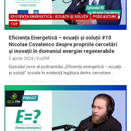
EFICIENȚA ENERGETICĂ - ECUAȚII ȘI SOLUȚII
PODCASTURI
TOP
Eficiența Energetică – ecuații și soluții #10
Nicolae Covalenco despre propriile cercetări
și inovații în domeniul energiei regenerabile
5 aprilie 2024
EcoFM
Episodul zece al podcastului „Eficiența energetică – ecuații
și soluții” scoate în evidență legătura dintre cercetare…