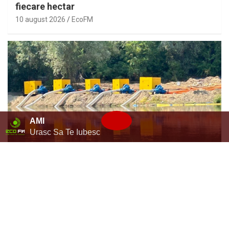
fiecare hectar
10 august 2026
EcoFM
AMI
Urasc Sa Te Iubesc
ȘTIRI
ȘTIRI LOCALE
Pompele transmise de Guvern către Primăria
capitalei pentru stația de captarea a apei de la
Vadul lui Vodă au fost instalate și puse în
funcțiune