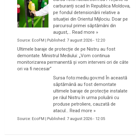
carburanți scad în Republica Moldova,
pe fondul detensionării relative a
situației din Orientul Mijlociu. Doar pe
parcursul primei săptămâni din
august,…
Read more »
Source:
EcoFM
|
Published:
7 august 2026 - 12:20
Ultimele baraje de protecție de pe Nistru au fost
demontate. Ministrul Mediului: „Vom continua
monitorizarea permanentă și vom interveni ori de câte
ori va fi necesar”
Sursa foto:mediu.gov.md În această
săptămână au fost demontate
ultimele baraje de protecție instalate
pe râul Nistru în urma poluării cu
produse petroliere, cauzată de
atacul…
Read more »
Source:
EcoFM
|
Published:
7 august 2026 - 12:05