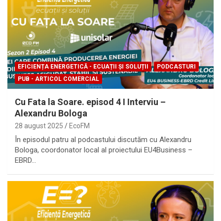
EFICIENȚA ENERGETICĂ - ECUAȚII ȘI SOLUȚII
PODCASTURI
PUB - ARTICOL COMERCIAL
Cu Fata la Soare. episod 4 I Interviu –
Alexandru Bologa
28 august 2025
EcoFM
În episodul patru al podcastului discutăm cu Alexandru
Bologa, coordonator local al proiectului EU4Business –
EBRD…