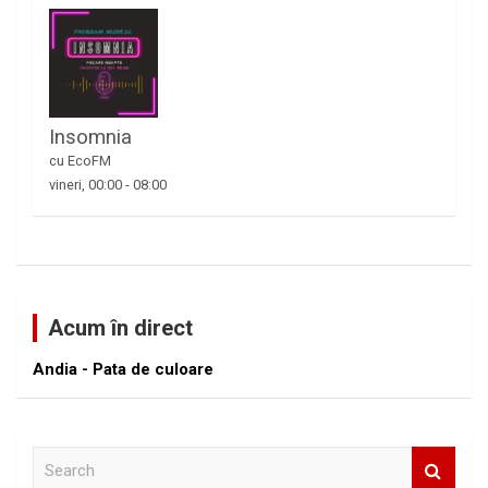
Insomnia
cu EcoFM
vineri, 00:00
-
08:00
Acum în direct
Andia - Pata de culoare
S
e