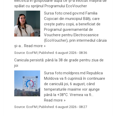
electrică în gospodărie după ce și-a înlocuit mașina de
spălat cu sprijinul Programului EcoVoucher
Sursa foto:cned.gov.md Familia
Cojocari din municipiul Bălți, care
crește patru copii, a beneficiat de
Programul guvernamental de
Vouchere pentru Electrocasnice
(EcoVoucher), prin intermediul căruia
și-a…
Read more »
Source:
EcoFM
|
Published:
6 august 2026 - 08:36
Canicula persistă: până la 38 de grade pentru ziua de
joi
Sursa foto:moldpres.md Republica
Moldova va fi cuprinsă în continuare
de caniculă joi, 6 august, când
temperaturile maxime vor ajunge
până la +38°C. Vremea va fi…
Read more »
Source:
EcoFM
|
Published:
6 august 2026 - 08:27