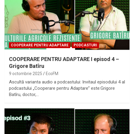
COOPERARE PENTRU ADAPTARE
PODCASTURI
COOPERARE PENTRU ADAPTARE I episod 4 –
Grigore Batîru
9 octombrie 2025
EcoFM
Ascultă varianta audio a podcastului: Invitaul episodului 4 al
podcastului „Cooperare pentru Adaptare” este:Grigore
Batîru, doctor,…