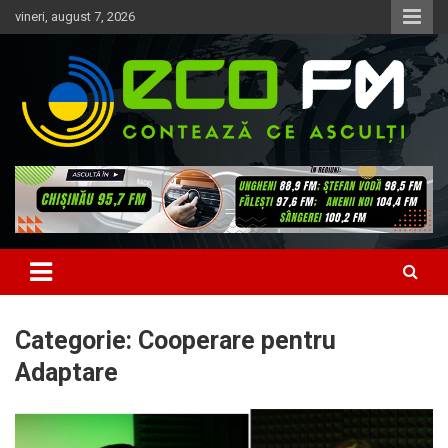
Skip
vineri, august 7, 2026
to
content
Contează ce asculți
EcoFM
Categorie:
Cooperare pentru
Adaptare