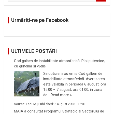
a
r
c
Urmăriți-ne pe Facebook
h
ULTIMELE POSTĂRI
Cod galben de instabilitate atmosferică: Ploi puternice,
cu grindină și vijelie
Sinopticienii au emis Cod galben de
instabilitate atmosferică. Avertizarea
este valabilă în perioada 6 august, ora
15:00 – 7 august, ora 01:00, în zona
de…
Read more »
Source:
EcoFM
|
Published:
6 august 2026 - 15:01
MAIA a consultat Programul Strategic al Sectorului de