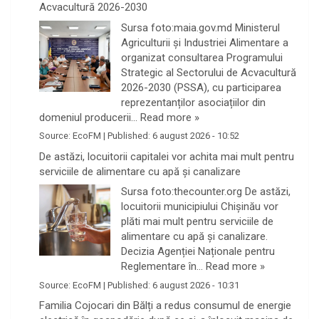
Acvacultură 2026-2030
Sursa foto:maia.gov.md Ministerul
Agriculturii și Industriei Alimentare a
organizat consultarea Programului
Strategic al Sectorului de Acvacultură
2026-2030 (PSSA), cu participarea
reprezentanților asociațiilor din
domeniul producerii…
Read more »
Source:
EcoFM
|
Published:
6 august 2026 - 10:52
De astăzi, locuitorii capitalei vor achita mai mult pentru
serviciile de alimentare cu apă și canalizare
Sursa foto:thecounter.org De astăzi,
locuitorii municipiului Chișinău vor
plăti mai mult pentru serviciile de
alimentare cu apă și canalizare.
Decizia Agenției Naționale pentru
Reglementare în…
Read more »
Source:
EcoFM
|
Published:
6 august 2026 - 10:31
Familia Cojocari din Bălți a redus consumul de energie