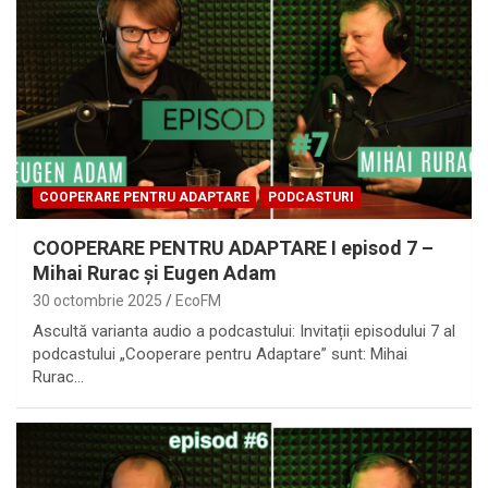
COOPERARE PENTRU ADAPTARE
PODCASTURI
COOPERARE PENTRU ADAPTARE I episod 7 –
Mihai Rurac și Eugen Adam
30 octombrie 2025
EcoFM
Ascultă varianta audio a podcastului: Invitații episodului 7 al
podcastului „Cooperare pentru Adaptare” sunt: Mihai
Rurac…