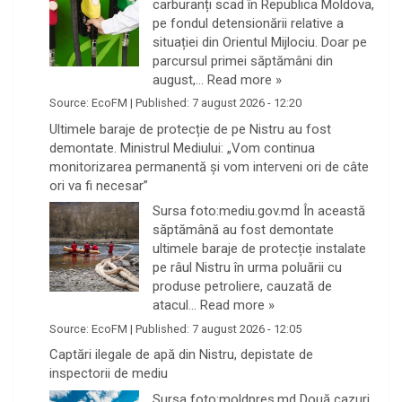
carburanți scad în Republica Moldova,
pe fondul detensionării relative a
situației din Orientul Mijlociu. Doar pe
parcursul primei săptămâni din
august,…
Read more »
Source:
EcoFM
|
Published:
7 august 2026 - 12:20
Ultimele baraje de protecție de pe Nistru au fost
demontate. Ministrul Mediului: „Vom continua
monitorizarea permanentă și vom interveni ori de câte
ori va fi necesar”
Sursa foto:mediu.gov.md În această
săptămână au fost demontate
ultimele baraje de protecție instalate
pe râul Nistru în urma poluării cu
produse petroliere, cauzată de
atacul…
Read more »
Source:
EcoFM
|
Published:
7 august 2026 - 12:05
Captări ilegale de apă din Nistru, depistate de
inspectorii de mediu
Sursa foto:moldpres.md Două cazuri