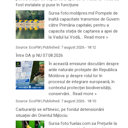
fost instalate și puse în funcțiune
Sursa foto:moldpres.md Pompele de
înaltă capacitate transmise de Guvern
către Primăria capitalei, pentru a
capacita stația de captarea a apei de
la Vadul lui Vodă,…
Read more »
Source:
EcoFM
|
Published:
7 august 2026 - 18:12
Între DA și NU 07.08.2026
În această emisiune discutăm despre
ariile naturale protejate din Republica
Moldova și despre rolul lor în
procesul de integrare europeană, în
contextul protecției biodiversității,
conservării…
Read more »
Source:
EcoFM
|
Published:
7 august 2026 - 18:10
Carburanții se ieftinesc, pe fondul detensionării
situației din Orientul Mijlociu
Sursa foto:fuelax.com.sa Prețurile la