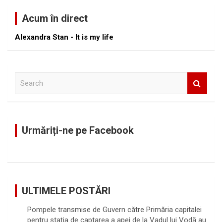
Acum în direct
Alexandra Stan - It is my life
S
e
a
r
c
Urmăriți-ne pe Facebook
h
ULTIMELE POSTĂRI
Pompele transmise de Guvern către Primăria capitalei
pentru stația de captarea a apei de la Vadul lui Vodă au