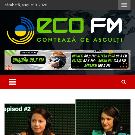
Skip
sâmbătă, august 8, 2026
to
content
Contează ce asculți
EcoFM