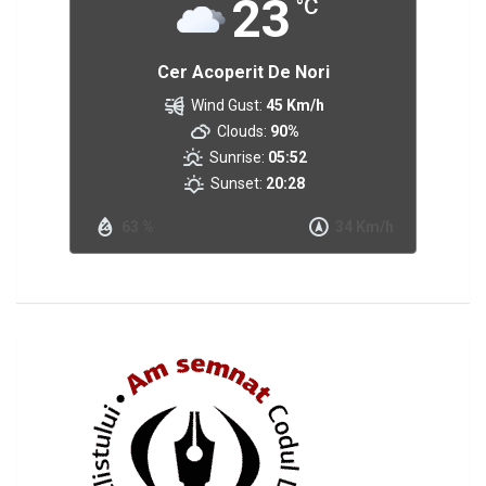
23
°C
Cer Acoperit De Nori
Wind Gust:
45 Km/h
Clouds:
90%
Sunrise:
05:52
Sunset:
20:28
63 %
34 Km/h