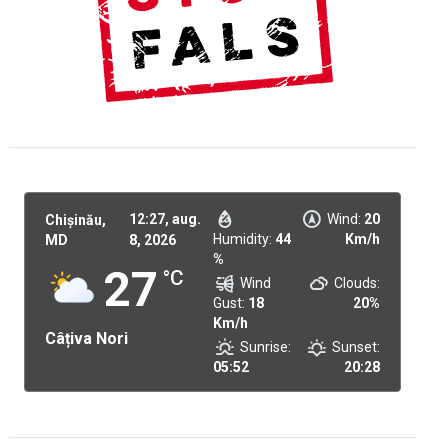
12:27,
aug.
Wind:
20
Chișinău,
Humidity:
44
Km/h
MD
8, 2026
%
27
°C
Wind
Clouds:
Gust:
18
20%
Km/h
Câțiva Nori
Sunrise:
Sunset:
05:52
20:28