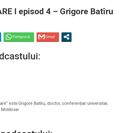
I episod 4 – Grigore Batîru
dcastului:
re” este:Grigore Batîru, doctor, conferențiar universitar,
a Moldovei