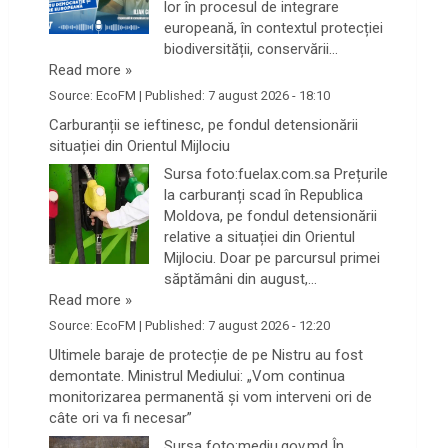
lor în procesul de integrare
europeană, în contextul protecției
biodiversității, conservării…
Read more »
Source:
EcoFM
|
Published:
7 august 2026 - 18:10
Carburanții se ieftinesc, pe fondul detensionării
situației din Orientul Mijlociu
Sursa foto:fuelax.com.sa Prețurile
la carburanți scad în Republica
Moldova, pe fondul detensionării
relative a situației din Orientul
Mijlociu. Doar pe parcursul primei
săptămâni din august,…
Read more »
Source:
EcoFM
|
Published:
7 august 2026 - 12:20
Ultimele baraje de protecție de pe Nistru au fost
demontate. Ministrul Mediului: „Vom continua
monitorizarea permanentă și vom interveni ori de
câte ori va fi necesar”
Sursa foto:mediu.gov.md În