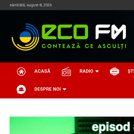
Skip
sâmbătă, august 8, 2026
to
content
Contează ce asculți
EcoFM
ACASĂ
RADIO
ȘT
DESPRE NOI