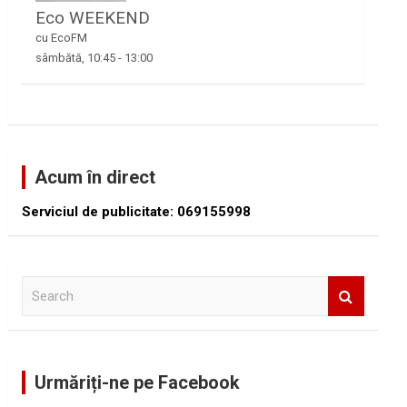
Eco WEEKEND
cu EcoFM
sâmbătă, 10:45
-
13:00
Acum în direct
Serviciul de publicitate: 069155998
S
e
a
r
c
Urmăriți-ne pe Facebook
h