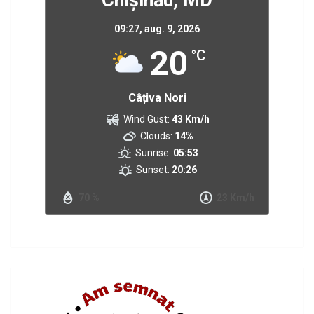
09:27,
aug. 9, 2026
20
°C
Câțiva Nori
Wind Gust:
43 Km/h
Clouds:
14%
Sunrise:
05:53
Sunset:
20:26
70 %
23 Km/h