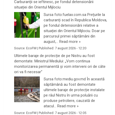
Carburanții se ieftinesc, pe fondul detensionării
situației din Orientul Mijlociu
Sursa foto:fuelax.com.sa Prețurile la
carburanți scad în Republica Moldova,
pe fondul detensionării relative a
situației din Orientul Mijlociu. Doar pe
parcursul primei săptămâni din
august,…
Read more »
Source:
EcoFM
|
Published:
7 august 2026 - 12:20
Ultimele baraje de protecție de pe Nistru au fost
demontate. Ministrul Mediului: „Vom continua
monitorizarea permanentă și vom interveni ori de câte
ori va fi necesar”
Sursa foto:mediu.gov.md În această
săptămână au fost demontate
ultimele baraje de protecție instalate
pe râul Nistru în urma poluării cu
produse petroliere, cauzată de
atacul…
Read more »
Source:
EcoFM
|
Published:
7 august 2026 - 12:05