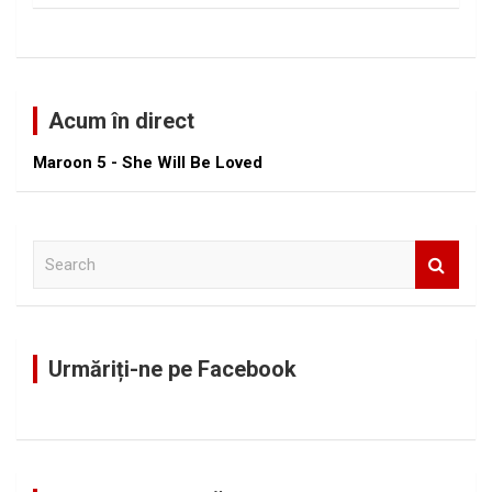
Acum în direct
Maroon 5 - She Will Be Loved
S
e
a
r
c
Urmăriți-ne pe Facebook
h