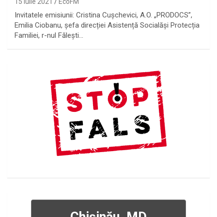
15 iulie 2021
EcoFM
Invitatele emisiunii: Cristina Cușchevici, A.O. „PRODOCS”,
Emilia Ciobanu, șefa direcției Asistență Socialăși Protecția
Familiei, r-nul Fălești…
Chișinău, MD