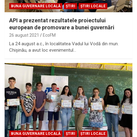
BUNA GUVERNARE LOCALĂ
ȘTIRI
ȘTIRI LOCALE
API a prezentat rezultatele proiectului
european de promovare a bunei guvernări
26 august 2021
EcoFM
La 24 august a.c., în localitatea Vadul lui Vodă din mun.
Chișinău, a avut loc evenimentul…
BUNA GUVERNARE LOCALĂ
ȘTIRI
ȘTIRI LOCALE