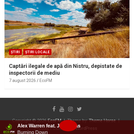
ȘTIRI
ȘTIRI LOCALE
Captări ilegale de apă din Nistru, depistate de
inspectorii de mediu
7 august 2026
EcoFM
Copyright © 2026
EcoFM
Theme by:
Theme Horse
Alex Warren feat. Joe Jonas
Proudly Powered by:
WordPress
Burning Down