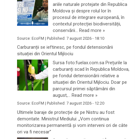
ariile naturale protejate din Republica
Moldova și despre rolul lor în
procesul de integrare europeană, în
contextul protecției biodiversității,
conservării…
Read more »
Source:
EcoFM
|
Published:
7 august 2026 - 18:10
Carburanții se ieftinesc, pe fondul detensionării
situației din Orientul Mijlociu
Sursa foto:fuelax.com.sa Prețurile la
carburanți scad în Republica Moldova,
pe fondul detensionării relative a
situației din Orientul Mijlociu. Doar pe
parcursul primei săptămâni din
august,…
Read more »
Source:
EcoFM
|
Published:
7 august 2026 - 12:20
Ultimele baraje de protecție de pe Nistru au fost
demontate. Ministrul Mediului: „Vom continua
monitorizarea permanentă și vom interveni ori de câte
ori va fi necesar”