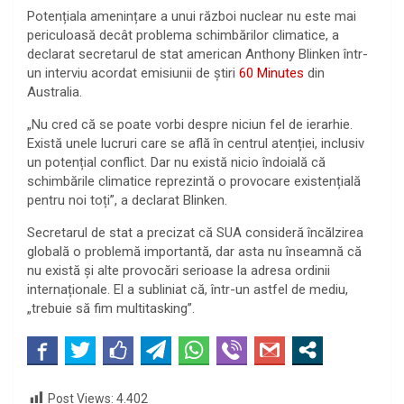
Potențiala amenințare a unui război nuclear nu este mai
periculoasă decât problema schimbărilor climatice, a
declarat secretarul de stat american Anthony Blinken într-
un interviu acordat emisiunii de știri
60 Minutes
din
Australia.
„Nu cred că se poate vorbi despre niciun fel de ierarhie.
Există unele lucruri care se află în centrul atenției, inclusiv
un potențial conflict. Dar nu există nicio îndoială că
schimbările climatice reprezintă o provocare existențială
pentru noi toți”, a declarat Blinken.
Secretarul de stat a precizat că SUA consideră încălzirea
globală o problemă importantă, dar asta nu înseamnă că
nu există și alte provocări serioase la adresa ordinii
internaționale. El a subliniat că, într-un astfel de mediu,
„trebuie să fim multitasking”.
Post Views:
4.402