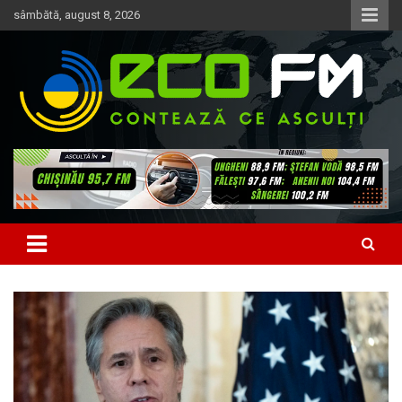
Skip
sâmbătă, august 8, 2026
to
content
Contează ce asculți
EcoFM