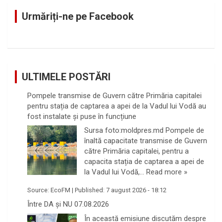
c
Urmăriți-ne pe Facebook
h
ULTIMELE POSTĂRI
Pompele transmise de Guvern către Primăria capitalei
pentru stația de captarea a apei de la Vadul lui Vodă au
fost instalate și puse în funcțiune
Sursa foto:moldpres.md Pompele de
înaltă capacitate transmise de Guvern
către Primăria capitalei, pentru a
capacita stația de captarea a apei de
la Vadul lui Vodă,…
Read more »
Source:
EcoFM
|
Published:
7 august 2026 - 18:12
Între DA și NU 07.08.2026
În această emisiune discutăm despre