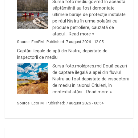
Sursa foto:mediu.gov.md În această
săptămână au fost demontate
ultimele baraje de protecție instalate
pe râul Nistru în urma poluării cu
produse petroliere, cauzată de
atacul…
Read more »
Source:
EcoFM
|
Published:
7 august 2026 - 12:05
Captări ilegale de apă din Nistru, depistate de
inspectorii de mediu
Sursa foto:moldpres.md Două cazuri
de captare ilegală a apei din fluviul
Nistru au fost depistate de inspectorii
de mediu în raionul Criuleni, în
contextul stării…
Read more »
Source:
EcoFM
|
Published:
7 august 2026 - 08:54