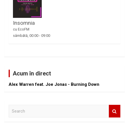
Insomnia
cu EcoFM
sâmbătă, 00:00
-
09:00
Acum în direct
Alex Warren feat. Joe Jonas - Burning Down
S
e
a
r