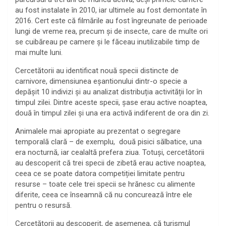
au fost instalate în 2010, iar ultimele au fost demontate în
2016. Cert este că filmările au fost îngreunate de perioade
lungi de vreme rea, precum și de insecte, care de multe ori
se cuibăreau pe camere și le făceau inutilizabile timp de
mai multe luni.
Cercetătorii au identificat nouă specii distincte de
carnivore, dimensiunea eșantionului dintr-o specie a
depășit 10 indivizi și au analizat distribuția activității lor în
timpul zilei. Dintre aceste specii, șase erau active noaptea,
două în timpul zilei și una era activă indiferent de ora din zi.
Animalele mai apropiate au prezentat o segregare
temporală clară – de exemplu, două pisici sălbatice, una
era nocturnă, iar cealaltă prefera ziua. Totuși, cercetătorii
au descoperit că trei specii de zibetă erau active noaptea,
ceea ce se poate datora competiției limitate pentru
resurse – toate cele trei specii se hrănesc cu alimente
diferite, ceea ce înseamnă că nu concurează între ele
pentru o resursă.
Cercetătorii au descoperit, de asemenea, că turismul