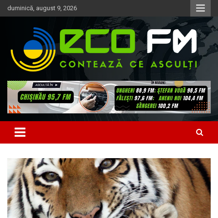
Skip
duminică, august 9, 2026
to
content
Contează ce asculți
EcoFM