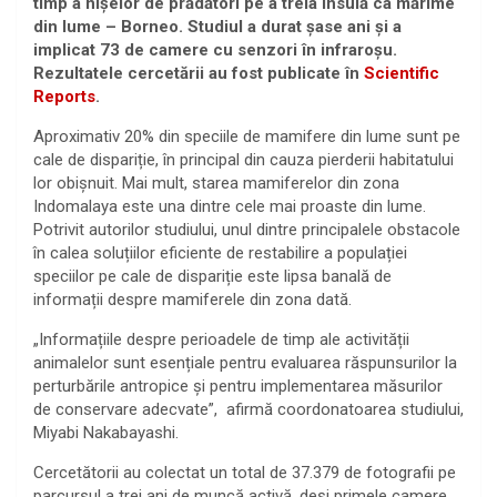
timp a nișelor de prădători pe a treia insulă ca mărime
din lume – Borneo. Studiul a durat șase ani și a
implicat 73 de camere cu senzori în infraroșu.
Rezultatele cercetării au fost publicate în
Scientific
Reports
.
Aproximativ 20% din speciile de mamifere din lume sunt pe
cale de dispariție, în principal din cauza pierderii habitatului
lor obișnuit. Mai mult, starea mamiferelor din zona
Indomalaya este una dintre cele mai proaste din lume.
Potrivit autorilor studiului, unul dintre principalele obstacole
în calea soluțiilor eficiente de restabilire a populației
speciilor pe cale de dispariție este lipsa banală de
informații despre mamiferele din zona dată.
„Informațiile despre perioadele de timp ale activității
animalelor sunt esențiale pentru evaluarea răspunsurilor la
perturbările antropice și pentru implementarea măsurilor
de conservare adecvate”, afirmă coordonatoarea studiului,
Miyabi Nakabayashi.
Cercetătorii au colectat un total de 37.379 de fotografii pe
parcursul a trei ani de muncă activă, deși primele camere