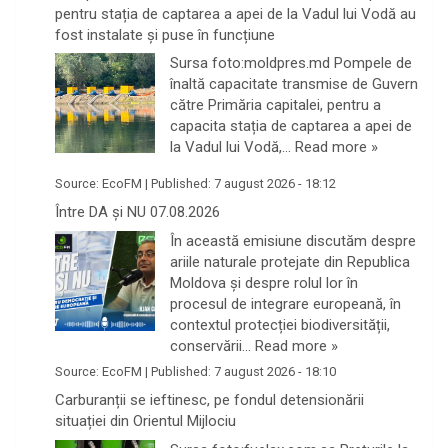
pentru stația de captarea a apei de la Vadul lui Vodă au
fost instalate și puse în funcțiune
Sursa foto:moldpres.md Pompele de
înaltă capacitate transmise de Guvern
către Primăria capitalei, pentru a
capacita stația de captarea a apei de
la Vadul lui Vodă,…
Read more »
Source:
EcoFM
|
Published:
7 august 2026 - 18:12
Între DA și NU 07.08.2026
În această emisiune discutăm despre
ariile naturale protejate din Republica
Moldova și despre rolul lor în
procesul de integrare europeană, în
contextul protecției biodiversității,
conservării…
Read more »
Source:
EcoFM
|
Published:
7 august 2026 - 18:10
Carburanții se ieftinesc, pe fondul detensionării
situației din Orientul Mijlociu