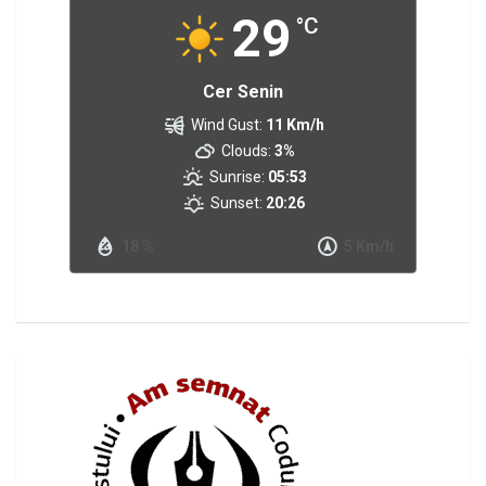
29
°C
Cer Senin
Wind Gust:
11 Km/h
Clouds:
3%
Sunrise:
05:53
Sunset:
20:26
18 %
5 Km/h