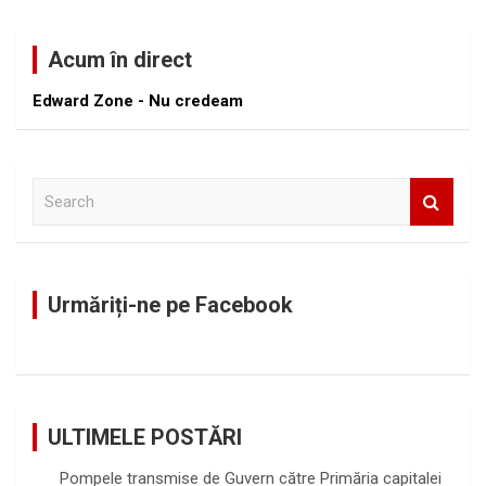
Acum în direct
Edward Zone - Nu credeam
S
e
a
r
c
Urmăriți-ne pe Facebook
h
ULTIMELE POSTĂRI
Pompele transmise de Guvern către Primăria capitalei