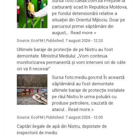
Sursa foto:fuelax.com.sa Prețurile la
carburanți scad în Republica Moldova,
pe fondul detensionării relative a
situației din Orientul Mijlociu. Doar pe
parcursul primei săptămâni din
august,…
Read more »
Source:
EcoFM
|
Published:
7 august 2026 - 12:20
Ultimele baraje de protecție de pe Nistru au fost
demontate. Ministrul Mediului: „Vom continua
monitorizarea permanentă și vom interveni ori de câte
ori va fi necesar”
Sursa foto:mediu.gov.md În această
săptămână au fost demontate
ultimele baraje de protecție instalate
pe râul Nistru în urma poluării cu
produse petroliere, cauzată de
atacul…
Read more »
Source:
EcoFM
|
Published:
7 august 2026 - 12:05
Captări ilegale de apă din Nistru, depistate de
inspectorii de mediu