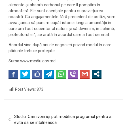
alimente și absorb carbonul pe care îl pompăm în
atmosferă. Ele sunt esențiale pentru supraviețuirea
noastră. Cu angajamentele fără precedent de astăzi, vom
avea șansa să punem capăt istoriei lungi a umanității în
care am fost cuceritor al naturii și să devenim, în schimb,
protectorul ei.”, se arată în acordul care a fost semnat.
Acordul vine după ani de negocieri privind modul în care
pădurile trebuie protejate.
Sursa:www.mediu.gov.md
Post Views:
873
Navigare
Studiu: Carnivorii își pot modifica programul pentru a
în
evita să se întâlnească