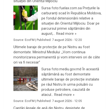
situației din Orientul Mijlociu
Sursa foto:fuelax.com.sa Prețurile la
carburanți scad în Republica Moldova,
pe fondul detensionării relative a
situației din Orientul Mijlociu. Doar pe
parcursul primei săptămâni din
august,…
Read more »
Source:
EcoFM
|
Published:
7 august 2026 - 12:20
Ultimele baraje de protecție de pe Nistru au fost
demontate. Ministrul Mediului: „Vom continua
monitorizarea permanentă și vom interveni ori de câte
ori va fi necesar”
Sursa foto:mediu.gov.md În această
săptămână au fost demontate
ultimele baraje de protecție instalate
pe râul Nistru în urma poluării cu
produse petroliere, cauzată de
atacul…
Read more »
Source:
EcoFM
|
Published:
7 august 2026 - 12:05
Captări ilegale de apă din Nistru, depistate de