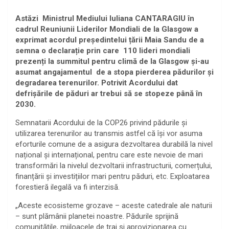
Astăzi Ministrul Mediului Iuliana CANTARAGIU în
cadrul Reuniunii Liderilor Mondiali de la Glasgow a
exprimat acordul președintelui țării Maia Sandu de a
semna o declarație prin care 110 lideri mondiali
prezenți la summitul pentru climă de la Glasgow și-au
asumat angajamentul de a stopa pierderea pădurilor și
degradarea terenurilor. Potrivit Acordului dat
defrișările de păduri ar trebui să se stopeze până în
2030.
Semnatarii Acordului de la COP26 privind pădurile și
utilizarea terenurilor au transmis astfel că își vor asuma
eforturile comune de a asigura dezvoltarea durabilă la nivel
național și internațional, pentru care este nevoie de mari
transformări la nivelul dezvoltarii infrastructurii, comerțului,
finanțării și investițiilor mari pentru păduri, etc. Exploatarea
forestieră ilegală va fi interzisă.
„Aceste ecosisteme grozave – aceste catedrale ale naturii
– sunt plămânii planetei noastre. Pădurile sprijină
comunitățile, mijloacele de trai și aprovizionarea cu