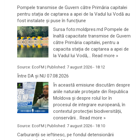
Pompele transmise de Guvern către Primăria capitalei
pentru stația de captarea a apei de la Vadul lui Vodă au
fost instalate și puse în funcțiune
Sursa foto:moldpres.md Pompele de
înaltă capacitate transmise de Guvern
către Primăria capitalei, pentru a
capacita stația de captarea a apei de
la Vadul lui Vodă,…
Read more »
Source:
EcoFM
|
Published:
7 august 2026 - 18:12
Între DA și NU 07.08.2026
În această emisiune discutăm despre
ariile naturale protejate din Republica
Moldova și despre rolul lor în
procesul de integrare europeană, în
contextul protecției biodiversității,
conservării…
Read more »
Source:
EcoFM
|
Published:
7 august 2026 - 18:10
Carburanții se ieftinesc, pe fondul detensionării