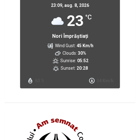
23:09,
aug. 8, 2026
23
°C
Nori Împrăștiați
Wind Gust:
45 Km/h
Clouds:
30%
Sunrise:
05:52
Sunset:
20:28
63 %
34 Km/h