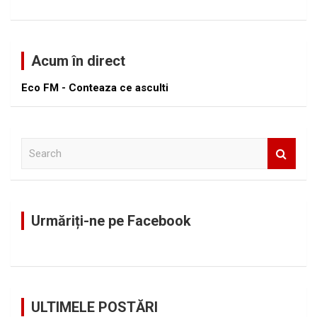
Acum în direct
Eco FM - Conteaza ce asculti
S
e
a
r
c
Urmăriți-ne pe Facebook
h
ULTIMELE POSTĂRI