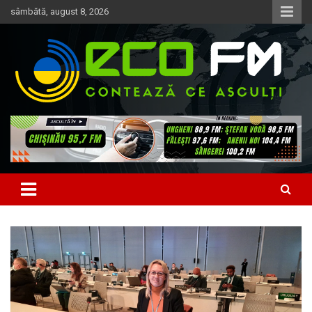
Skip
sâmbătă, august 8, 2026
to
content
Contează ce asculți
EcoFM