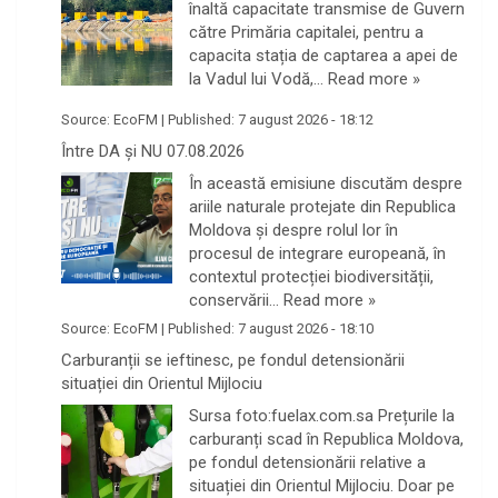
înaltă capacitate transmise de Guvern
către Primăria capitalei, pentru a
capacita stația de captarea a apei de
la Vadul lui Vodă,…
Read more »
Source:
EcoFM
|
Published:
7 august 2026 - 18:12
Între DA și NU 07.08.2026
În această emisiune discutăm despre
ariile naturale protejate din Republica
Moldova și despre rolul lor în
procesul de integrare europeană, în
contextul protecției biodiversității,
conservării…
Read more »
Source:
EcoFM
|
Published:
7 august 2026 - 18:10
Carburanții se ieftinesc, pe fondul detensionării
situației din Orientul Mijlociu
Sursa foto:fuelax.com.sa Prețurile la
carburanți scad în Republica Moldova,
pe fondul detensionării relative a
situației din Orientul Mijlociu. Doar pe