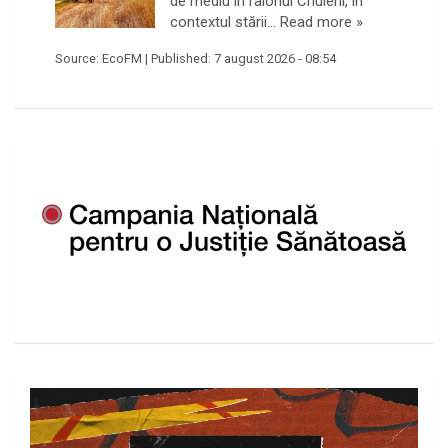
de mediu în raionul Criuleni, în
contextul stării…
Read more »
Source:
EcoFM
|
Published:
7 august 2026 - 08:54