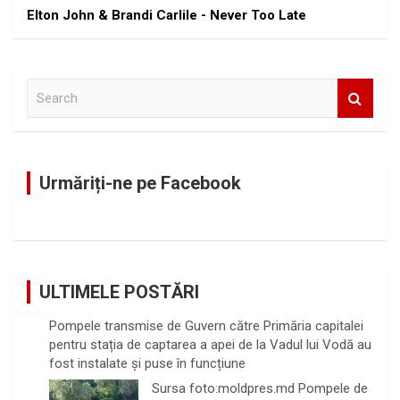
Elton John & Brandi Carlile - Never Too Late
S
e
a
r
c
Urmăriți-ne pe Facebook
h
ULTIMELE POSTĂRI
Pompele transmise de Guvern către Primăria capitalei
pentru stația de captarea a apei de la Vadul lui Vodă au
fost instalate și puse în funcțiune
Sursa foto:moldpres.md Pompele de