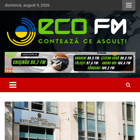
Skip
duminică, august 9, 2026
to
content
Contează ce asculți
EcoFM