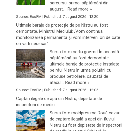
parcursul primei săptămâni din
august,…
Read more »
Source:
EcoFM
|
Published:
7 august 2026 - 12:20
Ultimele baraje de protecție de pe Nistru au fost
demontate. Ministrul Mediului: „Vom continua
monitorizarea permanentă și vom interveni ori de câte
ori va fi necesar”
Sursa foto:mediu.gov.md În această
săptămână au fost demontate
ultimele baraje de protecție instalate
pe râul Nistru în urma poluării cu
produse petroliere, cauzată de
atacul…
Read more »
Source:
EcoFM
|
Published:
7 august 2026 - 12:05
Captări ilegale de apă din Nistru, depistate de
inspectorii de mediu
Sursa foto:moldpres.md Două cazuri
de captare ilegală a apei din fluviul
Nistru au fost depistate de inspectorii