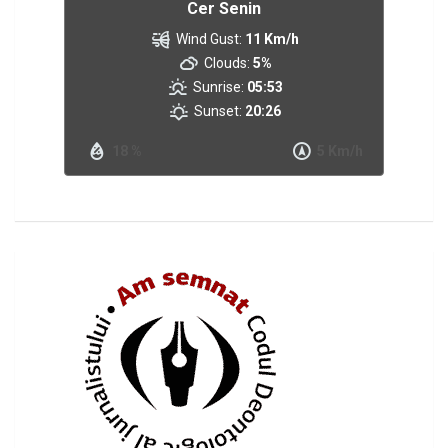
Cer Senin
Wind Gust:
11 Km/h
Clouds:
5%
Sunrise:
05:53
Sunset:
20:26
18 %
5 Km/h