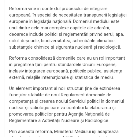
Reforma vine în contextul procesului de integrare
europeană, în special de necesitatea transpunerii legislației
europene în legislația națională. Domeniul mediului este
unul dintre cele mai complexe capitole ale aderării,
deoarece include politici și reglementări privind aerul, apa,
solul, deșeurile, biodiversitatea, schimbările climatice,
substanțele chimice și siguranța nucleară și radiologică.
Reforma consolidează domeniile care au un rol important
în pregătirea țării pentru standardele Uniunii Europene,
inclusiv integrarea europeană, politicile publice, asistența
externă, relațiile internaționale și statistica de mediu.
Un element important al noii structuri ține de extinderea
funcțiilor stabilite de noul Regulament domeniile de
competență și crearea noului Serviciul politici în domeniul
nuclear și radiologic care va contribui la elaborarea și
promovarea politicilor pentru Agenția Națională de
Reglementare a Activității Nucleare și Radiologice.
Prin această reformă, Ministerul Mediului își adaptează