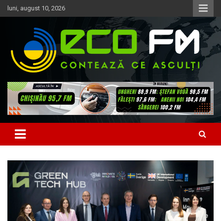
Skip
luni, august 10, 2026
to
content
Contează ce asculți
EcoFM