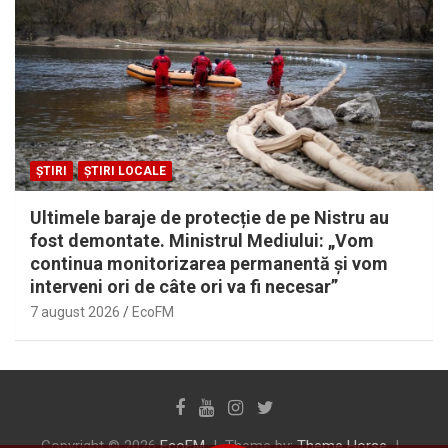
ȘTIRI
ȘTIRI LOCALE
Ultimele baraje de protecție de pe Nistru au
fost demontate. Ministrul Mediului: „Vom
continua monitorizarea permanentă și vom
interveni ori de câte ori va fi necesar”
7 august 2026
EcoFM
Copyright © 2026
EcoFM
Theme by:
Theme Horse