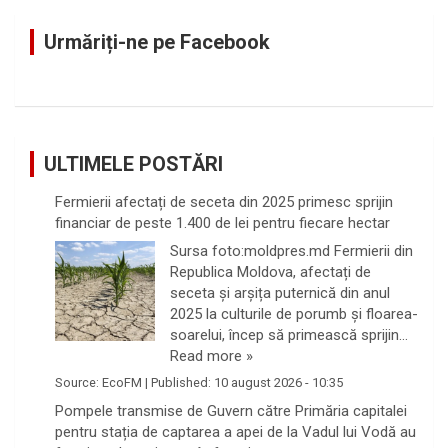
c
Urmăriți-ne pe Facebook
h
ULTIMELE POSTĂRI
Fermierii afectați de seceta din 2025 primesc sprijin
financiar de peste 1.400 de lei pentru fiecare hectar
Sursa foto:moldpres.md Fermierii din
Republica Moldova, afectați de
seceta și arșița puternică din anul
2025 la culturile de porumb și floarea-
soarelui, încep să primească sprijin…
Read more »
Source:
EcoFM
|
Published:
10 august 2026 - 10:35
Pompele transmise de Guvern către Primăria capitalei
pentru stația de captarea a apei de la Vadul lui Vodă au