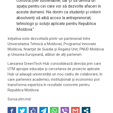
construcțiile sustenabile, dar și să devină un
spațiu pentru cei care vor să dezvolte afaceri în
aceste domenii. Ne dorim ca studenții și viitorii
absolvenți să aibă acces la antreprenoriat,
tehnologii și soluții aplicate pentru Republica
Moldova.”
Inițiativa este dezvoltată printr-un parteneriat între
Universitatea Tehnică a Moldovei, Programul Innovate
Moldova, finanțat de Suedia și Regatul Unit, PNUD Moldova
și Uniunea Europeană, alături de alți parteneri.
Lansarea GreenTech Hub consolidează direcția prin care
UTM apropie educația și cercetarea de proiecte aplicate.
Hub-ul adaugă universității un nou cadru de colaborare, în
care partenerii academici, instituționali și economici pot
transforma expertiza în rezultate concrete pentru
Republica Moldova.
Sursa:utm.md