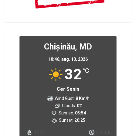
Chișinău, MD
18:46,
aug. 10, 2026
32
°C
Cer Senin
Wind Gust:
8 Km/h
Clouds:
0%
Sunrise:
05:54
Sunset:
20:25
17 %
5 Km/h