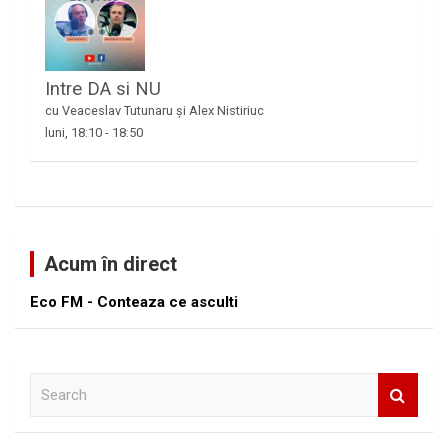
Intre DA si NU
cu Veaceslav Tutunaru și Alex Nistiriuc
luni, 18:10
-
18:50
Acum în direct
Eco FM - Conteaza ce asculti
S
e
a
r