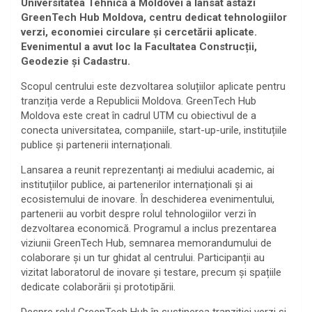
Universitatea Tehnică a Moldovei a lansat astăzi
GreenTech Hub Moldova, centru dedicat tehnologiilor
verzi, economiei circulare și cercetării aplicate.
Evenimentul a avut loc la Facultatea Construcții,
Geodezie și Cadastru.
Scopul centrului este dezvoltarea soluțiilor aplicate pentru
tranziția verde a Republicii Moldova. GreenTech Hub
Moldova este creat în cadrul UTM cu obiectivul de a
conecta universitatea, companiile, start-up-urile, instituțiile
publice și partenerii internaționali.
Lansarea a reunit reprezentanți ai mediului academic, ai
instituțiilor publice, ai partenerilor internaționali și ai
ecosistemului de inovare. În deschiderea evenimentului,
partenerii au vorbit despre rolul tehnologiilor verzi în
dezvoltarea economică. Programul a inclus prezentarea
viziunii GreenTech Hub, semnarea memorandumului de
colaborare și un tur ghidat al centrului. Participanții au
vizitat laboratorul de inovare și testare, precum și spațiile
dedicate colaborării și prototipării.
Despre rolul GreenTech Hub în susținerea tranziției verzi și