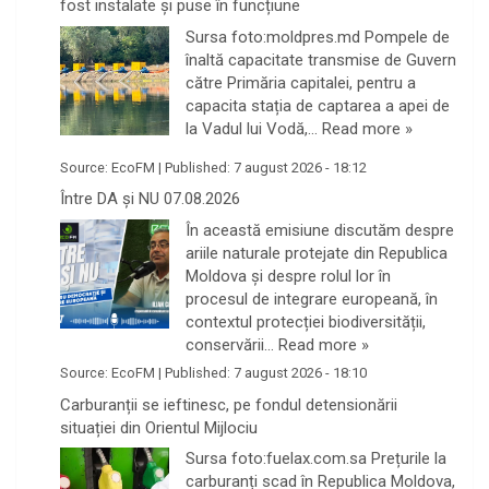
fost instalate și puse în funcțiune
Sursa foto:moldpres.md Pompele de
înaltă capacitate transmise de Guvern
către Primăria capitalei, pentru a
capacita stația de captarea a apei de
la Vadul lui Vodă,…
Read more »
Source:
EcoFM
|
Published:
7 august 2026 - 18:12
Între DA și NU 07.08.2026
În această emisiune discutăm despre
ariile naturale protejate din Republica
Moldova și despre rolul lor în
procesul de integrare europeană, în
contextul protecției biodiversității,
conservării…
Read more »
Source:
EcoFM
|
Published:
7 august 2026 - 18:10
Carburanții se ieftinesc, pe fondul detensionării
situației din Orientul Mijlociu
Sursa foto:fuelax.com.sa Prețurile la
carburanți scad în Republica Moldova,