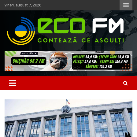
Skip
vineri, august 7, 2026
to
content
Contează ce asculți
EcoFM