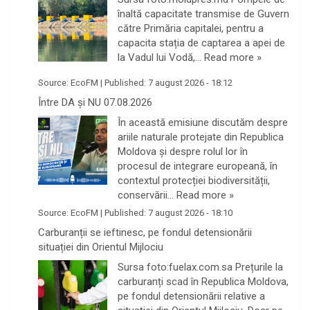
înaltă capacitate transmise de Guvern
către Primăria capitalei, pentru a
capacita stația de captarea a apei de
la Vadul lui Vodă,…
Read more »
Source:
EcoFM
|
Published:
7 august 2026 - 18:12
Între DA și NU 07.08.2026
În această emisiune discutăm despre
ariile naturale protejate din Republica
Moldova și despre rolul lor în
procesul de integrare europeană, în
contextul protecției biodiversității,
conservării…
Read more »
Source:
EcoFM
|
Published:
7 august 2026 - 18:10
Carburanții se ieftinesc, pe fondul detensionării
situației din Orientul Mijlociu
Sursa foto:fuelax.com.sa Prețurile la
carburanți scad în Republica Moldova,
pe fondul detensionării relative a