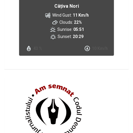
Câțiva Nori
Wind Gust:
11 Km/h
Clouds:
22%
Sunrise:
05:51
Sunset:
20:29
43 %
10 Km/h