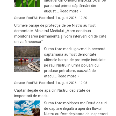
situației din Orientul Mijlociu. Doar pe
parcursul primei săptămâni din
august,…
Read more »
Source:
EcoFM
|
Published:
7 august 2026 - 12:20
Ultimele baraje de protecție de pe Nistru au fost
demontate. Ministrul Mediului: „Vom continua
monitorizarea permanentă și vom interveni ori de câte
ori va fi necesar”
Sursa foto:mediu.gov.md În această
săptămână au fost demontate
ultimele baraje de protecție instalate
pe râul Nistru în urma poluării cu
produse petroliere, cauzată de
atacul…
Read more »
Source:
EcoFM
|
Published:
7 august 2026 - 12:05
Captări ilegale de apă din Nistru, depistate de
inspectorii de mediu
Sursa foto:moldpres.md Două cazuri
de captare ilegală a apei din fluviul
Nistru au fost depistate de inspectorii