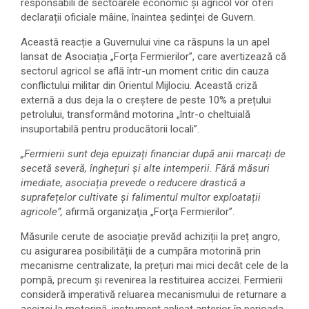
responsabili de sectoarele economic și agricol vor oferi
declarații oficiale mâine, înaintea ședinței de Guvern.
Această reacție a Guvernului vine ca răspuns la un apel
lansat de Asociația „Forța Fermierilor”, care avertizează că
sectorul agricol se află într-un moment critic din cauza
conflictului militar din Orientul Mijlociu. Această criză
externă a dus deja la o creștere de peste 10% a prețului
petrolului, transformând motorina „într-o cheltuială
insuportabilă pentru producătorii locali”.
„Fermierii sunt deja epuizați financiar după anii marcați de
secetă severă, înghețuri și alte intemperii. Fără măsuri
imediate, asociația prevede o reducere drastică a
suprafețelor cultivate și falimentul multor exploatații
agricole”,
afirmă organizaţia „Forţa Fermierilor”.
Măsurile cerute de asociație prevăd achiziții la preț angro,
cu asigurarea posibilității de a cumpăra motorină prin
mecanisme centralizate, la prețuri mai mici decât cele de la
pompă, precum şi revenirea la restituirea accizei. Fermierii
consideră imperativă reluarea mecanismului de returnare a
accizei la motorină, instrument aplicat anterior în perioada