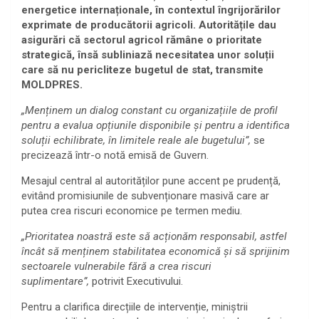
energetice internaționale, în contextul îngrijorărilor
exprimate de producătorii agricoli. Autoritățile dau
asigurări că sectorul agricol rămâne o prioritate
strategică, însă subliniază necesitatea unor soluții
care să nu pericliteze bugetul de stat, transmite
MOLDPRES.
„Menținem un dialog constant cu organizațiile de profil
pentru a evalua opțiunile disponibile și pentru a identifica
soluții echilibrate, în limitele reale ale bugetului”,
se
precizează într-o notă emisă de Guvern.
Mesajul central al autorităților pune accent pe prudență,
evitând promisiunile de subvenționare masivă care ar
putea crea riscuri economice pe termen mediu.
„Prioritatea noastră este să acționăm responsabil, astfel
încât să menținem stabilitatea economică și să sprijinim
sectoarele vulnerabile fără a crea riscuri
suplimentare”,
potrivit Executivului.
Pentru a clarifica direcțiile de intervenție, miniștrii