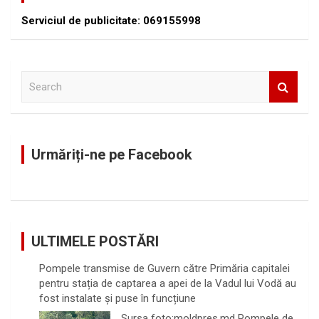
Serviciul de publicitate: 069155998
S
e
a
r
c
Urmăriți-ne pe Facebook
h
ULTIMELE POSTĂRI
Pompele transmise de Guvern către Primăria capitalei
pentru stația de captarea a apei de la Vadul lui Vodă au
fost instalate și puse în funcțiune
Sursa foto:moldpres.md Pompele de