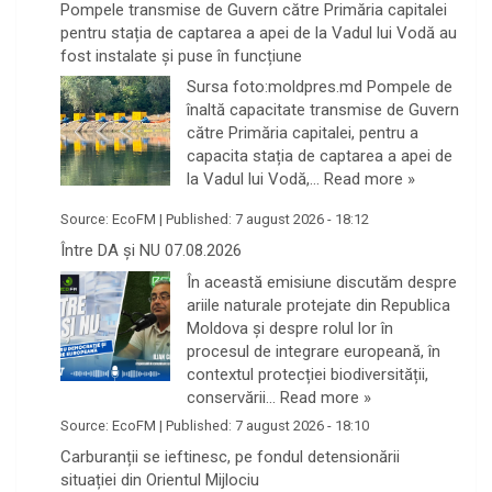
Pompele transmise de Guvern către Primăria capitalei
pentru stația de captarea a apei de la Vadul lui Vodă au
fost instalate și puse în funcțiune
Sursa foto:moldpres.md Pompele de
înaltă capacitate transmise de Guvern
către Primăria capitalei, pentru a
capacita stația de captarea a apei de
la Vadul lui Vodă,…
Read more »
Source:
EcoFM
|
Published:
7 august 2026 - 18:12
Între DA și NU 07.08.2026
În această emisiune discutăm despre
ariile naturale protejate din Republica
Moldova și despre rolul lor în
procesul de integrare europeană, în
contextul protecției biodiversității,
conservării…
Read more »
Source:
EcoFM
|
Published:
7 august 2026 - 18:10
Carburanții se ieftinesc, pe fondul detensionării
situației din Orientul Mijlociu