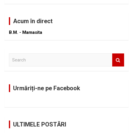
Acum în direct
B.M. - Mamasita
S
e
a
r
c
Urmăriți-ne pe Facebook
h
ULTIMELE POSTĂRI