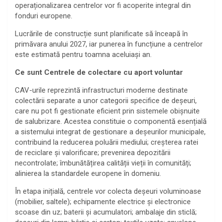
operaționalizarea centrelor vor fi acoperite integral din
fonduri europene.
Lucrările de construcție sunt planificate să înceapă în
primăvara anului 2027, iar punerea în funcțiune a centrelor
este estimată pentru toamna aceluiași an.
Ce sunt Centrele de colectare cu aport voluntar
CAV-urile reprezintă infrastructuri moderne destinate
colectării separate a unor categorii specifice de deșeuri,
care nu pot fi gestionate eficient prin sistemele obișnuite
de salubrizare. Acestea constituie o componentă esențială
a sistemului integrat de gestionare a deșeurilor municipale,
contribuind la reducerea poluării mediului; creșterea ratei
de reciclare și valorificare; prevenirea depozitării
necontrolate; îmbunătățirea calității vieții în comunități;
alinierea la standardele europene în domeniu.
În etapa inițială, centrele vor colecta deșeuri voluminoase
(mobilier, saltele); echipamente electrice și electronice
scoase din uz; baterii și acumulatori; ambalaje din sticlă;