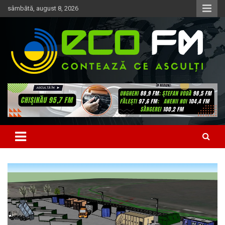
Skip
sâmbătă, august 8, 2026
to
content
Contează ce asculți
EcoFM