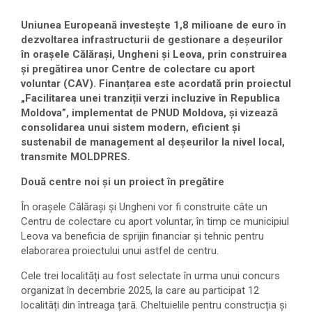
Uniunea Europeană investește 1,8 milioane de euro în
dezvoltarea infrastructurii de gestionare a deșeurilor
în orașele Călărași, Ungheni și Leova, prin construirea
și pregătirea unor Centre de colectare cu aport
voluntar (CAV). Finanțarea este acordată prin proiectul
„Facilitarea unei tranziții verzi incluzive în Republica
Moldova”, implementat de PNUD Moldova, și vizează
consolidarea unui sistem modern, eficient și
sustenabil de management al deșeurilor la nivel local,
transmite MOLDPRES.
Două centre noi și un proiect în pregătire
În orașele Călărași și Ungheni vor fi construite câte un
Centru de colectare cu aport voluntar, în timp ce municipiul
Leova va beneficia de sprijin financiar și tehnic pentru
elaborarea proiectului unui astfel de centru.
Cele trei localități au fost selectate în urma unui concurs
organizat în decembrie 2025, la care au participat 12
localități din întreaga țară. Cheltuielile pentru construcția și