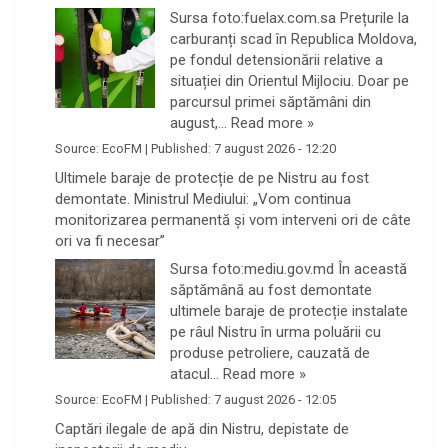
Sursa foto:fuelax.com.sa Prețurile la
carburanți scad în Republica Moldova,
pe fondul detensionării relative a
situației din Orientul Mijlociu. Doar pe
parcursul primei săptămâni din
august,…
Read more »
Source:
EcoFM
|
Published:
7 august 2026 - 12:20
Ultimele baraje de protecție de pe Nistru au fost
demontate. Ministrul Mediului: „Vom continua
monitorizarea permanentă și vom interveni ori de câte
ori va fi necesar”
Sursa foto:mediu.gov.md În această
săptămână au fost demontate
ultimele baraje de protecție instalate
pe râul Nistru în urma poluării cu
produse petroliere, cauzată de
atacul…
Read more »
Source:
EcoFM
|
Published:
7 august 2026 - 12:05
Captări ilegale de apă din Nistru, depistate de