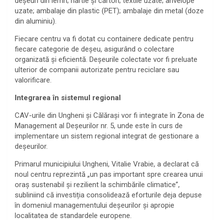
deșeuri din lemn; hârtie și carton; textile uzate; anvelope
uzate; ambalaje din plastic (PET); ambalaje din metal (doze
din aluminiu).
Fiecare centru va fi dotat cu containere dedicate pentru
fiecare categorie de deșeu, asigurând o colectare
organizată și eficientă. Deșeurile colectate vor fi preluate
ulterior de companii autorizate pentru reciclare sau
valorificare.
Integrarea în sistemul regional
CAV-urile din Ungheni și Călărași vor fi integrate în Zona de
Management al Deșeurilor nr. 5, unde este în curs de
implementare un sistem regional integrat de gestionare a
deșeurilor.
Primarul municipiului Ungheni, Vitalie Vrabie, a declarat că
noul centru reprezintă „un pas important spre crearea unui
oraș sustenabil și rezilient la schimbările climatice”,
subliniind că investiția consolidează eforturile deja depuse
în domeniul managementului deșeurilor și apropie
localitatea de standardele europene.