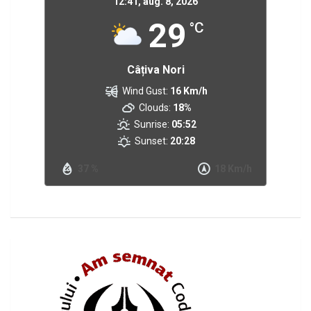
12:41,
aug. 8, 2026
29
°C
Câțiva Nori
Wind Gust:
16 Km/h
Clouds:
18%
Sunrise:
05:52
Sunset:
20:28
37 %
18 Km/h