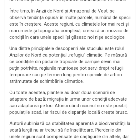
Între timp, în Anzii de Nord și Amazonul de Vest, se
observă tendința opusă: în multe parcele, numărul de specii
este în creștere. Aceste regiuni, cu climatele lor mai reci și
mai umede și topografia complexă, creează un mozaic de
condiții în care unele specii își găsesc noi nișe ecologice.
Una dintre principalele descoperiri ale studiului este rolul
Anzilor de Nord ca potențial „refugiu” climatic. Pe măsură
ce condițiile din pădurile tropicale de câmpie devin mai
puțin potrivite, regiunile muntoase pot servi drept refugii
temporare sau pe termen lung pentru speciile de arbori
strămutate de schimbările climatice.
Cu toate acestea, plantele au doar două scenarii de
adaptare de bază: migrația în urma unor condiții adecvate
sau adaptarea pe loc. Atunci când niciunul nu este posibil,
populațiile scad, iar riscul de dispariție locală crește brusc.
Autorii subliniază că stabilitatea aparentă a biodiversității la
scară largă nu ar trebui să fie înșelătoare. Pierderile din
unele regiuni sunt compensate de câștigurile din altele, dar