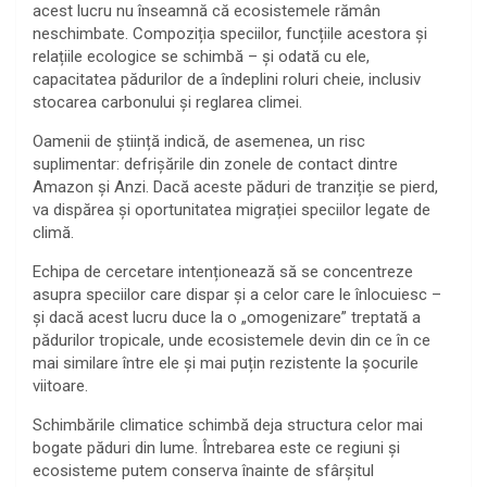
acest lucru nu înseamnă că ecosistemele rămân
neschimbate. Compoziția speciilor, funcțiile acestora și
relațiile ecologice se schimbă – și odată cu ele,
capacitatea pădurilor de a îndeplini roluri cheie, inclusiv
stocarea carbonului și reglarea climei.
Oamenii de știință indică, de asemenea, un risc
suplimentar: defrișările din zonele de contact dintre
Amazon și Anzi. Dacă aceste păduri de tranziție se pierd,
va dispărea și oportunitatea migrației speciilor legate de
climă.
Echipa de cercetare intenționează să se concentreze
asupra speciilor care dispar și a celor care le înlocuiesc –
și dacă acest lucru duce la o „omogenizare” treptată a
pădurilor tropicale, unde ecosistemele devin din ce în ce
mai similare între ele și mai puțin rezistente la șocurile
viitoare.
Schimbările climatice schimbă deja structura celor mai
bogate păduri din lume. Întrebarea este ce regiuni și
ecosisteme putem conserva înainte de sfârșitul