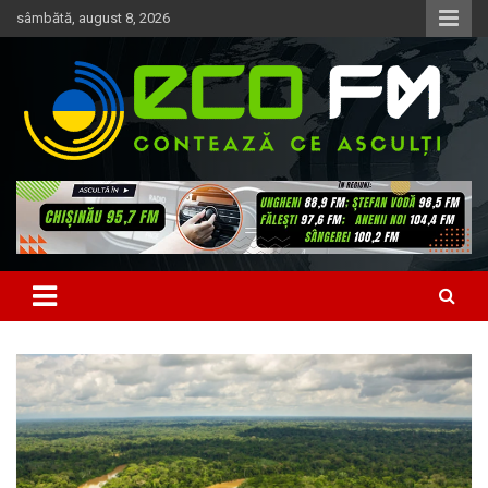
Skip
sâmbătă, august 8, 2026
to
content
Contează ce asculți
EcoFM