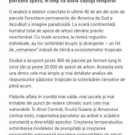
pierzând specii, în timp ce altele câștigă temporar.
O analiză a datelor colectate în ultimii 40 de ani din sute de
parcele forestiere permanente din America de Sud a
dezvăluit o imagine paradoxală. La scară continentală,
numărul total de specii de arbori rămâne practic
neschimbat. Cu toate acestea, la nivelul regiunilor
individuale, au loc schimbări bruște și divergente – un fel
de „remaniere” indusă de climă a ecosistemelor tropicale.
Studiul a acoperit peste 400 de parcele pe termen lung în
zece țări și peste 20.000 de specii de arbori. Aceasta este
una dintre cele mai ample și mai detaliate analize ale
răspunsurilor pădurilor tropicale la schimbările climatice de
până acum.
Pădurile aflate în condiții mai calde, mai uscate și mai
instabile din punct de vedere climatic sunt cele mai
vulnerabile. În Anzii Centrali, Scutul Guiana și Amazonul
central-estic, majoritatea parcelelor au arătat o scădere
constantă a diversității speciilor. Creșterea temperaturilor,
schimbarea modelelor de precipitații și creșterea
sezonalității acționează împotriva comunităților de arbori.