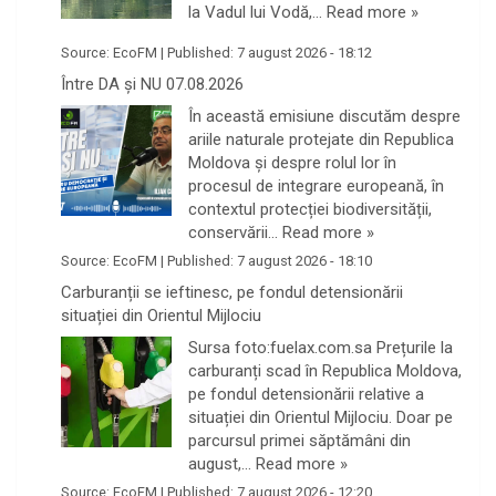
la Vadul lui Vodă,…
Read more »
Source:
EcoFM
|
Published:
7 august 2026 - 18:12
Între DA și NU 07.08.2026
În această emisiune discutăm despre
ariile naturale protejate din Republica
Moldova și despre rolul lor în
procesul de integrare europeană, în
contextul protecției biodiversității,
conservării…
Read more »
Source:
EcoFM
|
Published:
7 august 2026 - 18:10
Carburanții se ieftinesc, pe fondul detensionării
situației din Orientul Mijlociu
Sursa foto:fuelax.com.sa Prețurile la
carburanți scad în Republica Moldova,
pe fondul detensionării relative a
situației din Orientul Mijlociu. Doar pe
parcursul primei săptămâni din
august,…
Read more »
Source:
EcoFM
|
Published:
7 august 2026 - 12:20