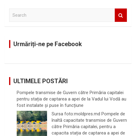
S
e
a
r
c
Urmăriți-ne pe Facebook
h
ULTIMELE POSTĂRI
Pompele transmise de Guvern către Primăria capitalei
pentru stația de captarea a apei de la Vadul lui Vodă au
fost instalate și puse în funcțiune
Sursa foto:moldpres.md Pompele de
înaltă capacitate transmise de Guvern
către Primăria capitalei, pentru a
capacita stația de captarea a apei de