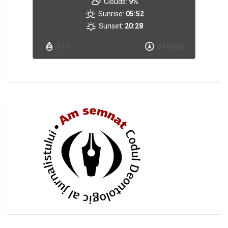
Clouds:
9%
Sunrise:
05:52
Sunset:
20:28
63 %
34 Km/h