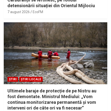
detensionării situației din Orientul Mijlociu
7 august 2026
EcoFM
ȘTIRI
ȘTIRI LOCALE
Ultimele baraje de protecție de pe Nistru au
fost demontate. Ministrul Mediului: „Vom
continua monitorizarea permanentă și vom
interveni ori de câte ori va fi necesar”