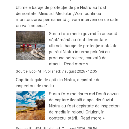
Ultimele baraje de protecție de pe Nistru au fost
demontate. Ministrul Mediului: „Vom continua
monitorizarea permanentă și vom interveni ori de câte
ori va fi necesar”
Sursa foto:mediu.gov.md În această
săptămână au fost demontate
ultimele baraje de protecție instalate
pe râul Nistru în urma poluării cu
produse petroliere, cauzată de
atacul…
Read more »
Source:
EcoFM
|
Published:
7 august 2026 - 12:05
Captări ilegale de apă din Nistru, depistate de
inspectorii de mediu
Sursa foto:moldpres.md Două cazuri
de captare ilegală a apei din fluviul
Nistru au fost depistate de inspectorii
de mediu în raionul Criuleni, în
contextul stării…
Read more »
Source:
EcoFM
|
Published:
7 august 2026 - 08:54