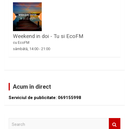
Weekend in doi - Tu si EcoFM
cu EcoFM
sâmbătă, 14:00
-
21:00
Acum în direct
Serviciul de publicitate: 069155998
S
e