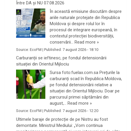
Între DA și NU 07.08.2026
În această emisiune discutăm despre
ariile naturale protejate din Republica
Moldova și despre rolul lor în
procesul de integrare europeană, în
contextul protecției biodiversității,
conservării…
Read more »
Source:
EcoFM
|
Published:
7 august 2026 - 18:10
Carburanții se ieftinesc, pe fondul detensionării
situației din Orientul Mijlociu
Sursa foto:fuelax.com.sa Prețurile la
carburanți scad în Republica Moldova,
pe fondul detensionării relative a
situației din Orientul Mijlociu. Doar pe
parcursul primei săptămâni din
august,…
Read more »
Source:
EcoFM
|
Published:
7 august 2026 - 12:20
Ultimele baraje de protecție de pe Nistru au fost
demontate. Ministrul Mediului: „Vom continua