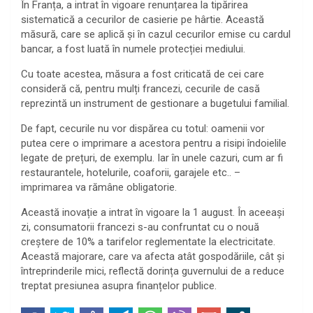
În Franța, a intrat în vigoare renunțarea la tipărirea
sistematică a cecurilor de casierie pe hârtie. Această
măsură, care se aplică și în cazul cecurilor emise cu cardul
bancar, a fost luată în numele protecției mediului.
Cu toate acestea, măsura a fost criticată de cei care
consideră că, pentru mulți francezi, cecurile de casă
reprezintă un instrument de gestionare a bugetului familial.
De fapt, cecurile nu vor dispărea cu totul: oamenii vor
putea cere o imprimare a acestora pentru a risipi îndoielile
legate de prețuri, de exemplu. Iar în unele cazuri, cum ar fi
restaurantele, hotelurile, coaforii, garajele etc.. –
imprimarea va rămâne obligatorie.
Această inovație a intrat în vigoare la 1 august. În aceeași
zi, consumatorii francezi s-au confruntat cu o nouă
creștere de 10% a tarifelor reglementate la electricitate.
Această majorare, care va afecta atât gospodăriile, cât și
întreprinderile mici, reflectă dorința guvernului de a reduce
treptat presiunea asupra finanțelor publice.