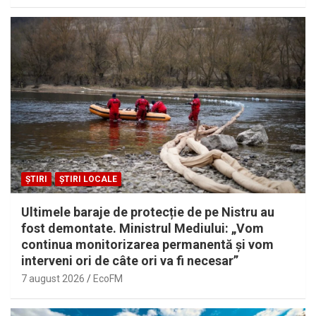
ȘTIRI
ȘTIRI LOCALE
Ultimele baraje de protecție de pe Nistru au
fost demontate. Ministrul Mediului: „Vom
continua monitorizarea permanentă și vom
interveni ori de câte ori va fi necesar”
7 august 2026
EcoFM