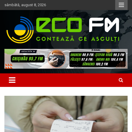
Skip
sâmbătă, august 8, 2026
to
content
Contează ce asculți
EcoFM