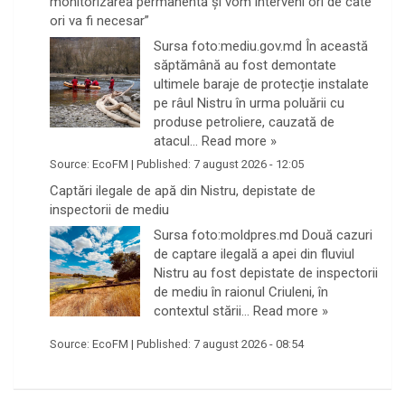
monitorizarea permanentă și vom interveni ori de câte
ori va fi necesar”
Sursa foto:mediu.gov.md În această
săptămână au fost demontate
ultimele baraje de protecție instalate
pe râul Nistru în urma poluării cu
produse petroliere, cauzată de
atacul…
Read more »
Source:
EcoFM
|
Published:
7 august 2026 - 12:05
Captări ilegale de apă din Nistru, depistate de
inspectorii de mediu
Sursa foto:moldpres.md Două cazuri
de captare ilegală a apei din fluviul
Nistru au fost depistate de inspectorii
de mediu în raionul Criuleni, în
contextul stării…
Read more »
Source:
EcoFM
|
Published:
7 august 2026 - 08:54