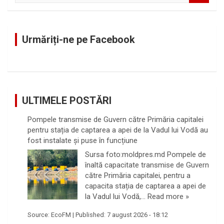
a
r
c
Urmăriți-ne pe Facebook
h
ULTIMELE POSTĂRI
Pompele transmise de Guvern către Primăria capitalei
pentru stația de captarea a apei de la Vadul lui Vodă au
fost instalate și puse în funcțiune
Sursa foto:moldpres.md Pompele de
înaltă capacitate transmise de Guvern
către Primăria capitalei, pentru a
capacita stația de captarea a apei de
la Vadul lui Vodă,…
Read more »
Source:
EcoFM
|
Published:
7 august 2026 - 18:12