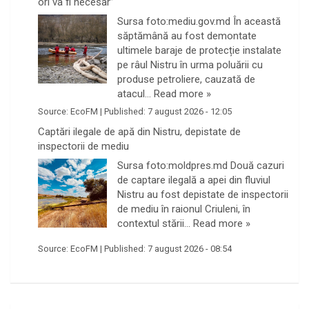
ori va fi necesar”
Sursa foto:mediu.gov.md În această
săptămână au fost demontate
ultimele baraje de protecție instalate
pe râul Nistru în urma poluării cu
produse petroliere, cauzată de
atacul…
Read more »
Source:
EcoFM
|
Published:
7 august 2026 - 12:05
Captări ilegale de apă din Nistru, depistate de
inspectorii de mediu
Sursa foto:moldpres.md Două cazuri
de captare ilegală a apei din fluviul
Nistru au fost depistate de inspectorii
de mediu în raionul Criuleni, în
contextul stării…
Read more »
Source:
EcoFM
|
Published:
7 august 2026 - 08:54