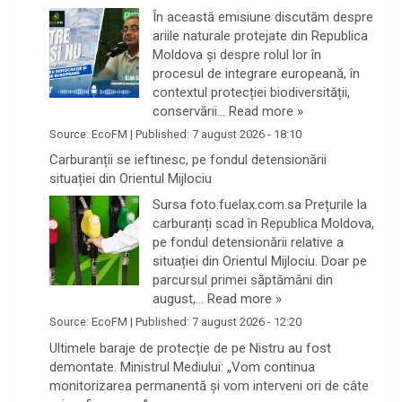
În această emisiune discutăm despre
ariile naturale protejate din Republica
Moldova și despre rolul lor în
procesul de integrare europeană, în
contextul protecției biodiversității,
conservării…
Read more »
Source:
EcoFM
|
Published:
7 august 2026 - 18:10
Carburanții se ieftinesc, pe fondul detensionării
situației din Orientul Mijlociu
Sursa foto:fuelax.com.sa Prețurile la
carburanți scad în Republica Moldova,
pe fondul detensionării relative a
situației din Orientul Mijlociu. Doar pe
parcursul primei săptămâni din
august,…
Read more »
Source:
EcoFM
|
Published:
7 august 2026 - 12:20
Ultimele baraje de protecție de pe Nistru au fost
demontate. Ministrul Mediului: „Vom continua
monitorizarea permanentă și vom interveni ori de câte