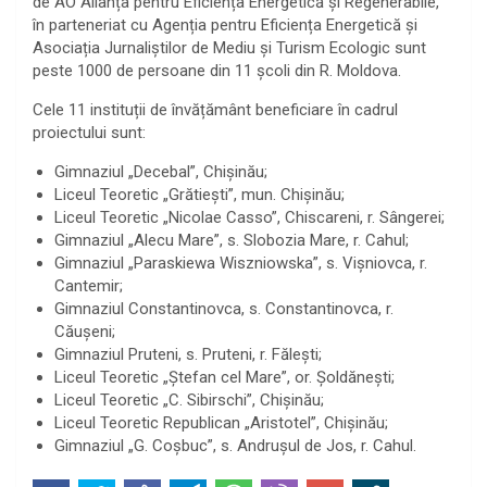
de AO Alianța pentru Eficiența Energetică și Regenerabile,
în parteneriat cu Agenția pentru Eficiența Energetică și
Asociația Jurnaliștilor de Mediu și Turism Ecologic sunt
peste 1000 de persoane din 11 școli din R. Moldova.
Cele 11 instituții de învățământ beneficiare în cadrul
proiectului sunt:
Gimnaziul „Decebal”, Chișinău;
Liceul Teoretic „Grătiești”, mun. Chișinău;
Liceul Teoretic „Nicolae Casso”, Chiscareni, r. Sângerei;
Gimnaziul „Alecu Mare”, s. Slobozia Mare, r. Cahul;
Gimnaziul „Paraskiewa Wiszniowska”, s. Vişniovca, r.
Cantemir;
Gimnaziul Constantinovca, s. Constantinovca, r.
Căușeni;
Gimnaziul Pruteni, s. Pruteni, r. Fălești;
Liceul Teoretic „Ştefan cel Mare”, or. Șoldănești;
Liceul Teoretic „C. Sibirschi”, Chișinău;
Liceul Teoretic Republican „Aristotel”, Chișinău;
Gimnaziul „G. Coșbuc”, s. Andrușul de Jos, r. Cahul.