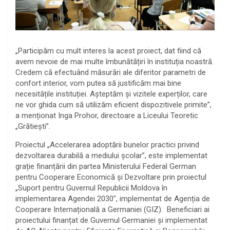
„Participăm cu mult interes la acest proiect, dat fiind că
avem nevoie de mai multe îmbunătățiri în instituția noastră.
Credem că efectuând măsurări ale diferitor parametri de
confort interior, vom putea să justificăm mai bine
necesitățile instituției. Așteptăm și vizitele experților, care
ne vor ghida cum să utilizăm eficient dispozitivele primite”,
a menționat Inga Prohor, directoare a Liceului Teoretic
„Grătiești”.
Proiectul „Accelerarea adoptării bunelor practici privind
dezvoltarea durabilă a mediului școlar”, este implementat
grație finanțării din partea Ministerului Federal German
pentru Cooperare Economică și Dezvoltare prin proiectul
„Suport pentru Guvernul Republicii Moldova în
implementarea Agendei 2030″, implementat de Agenția de
Cooperare Internațională a Germaniei (GIZ). Beneficiari ai
proiectului finanțat de Guvernul Germaniei și implementat