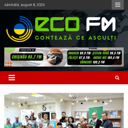
Skip
sâmbătă, august 8, 2026
to
content
Contează ce asculți
EcoFM