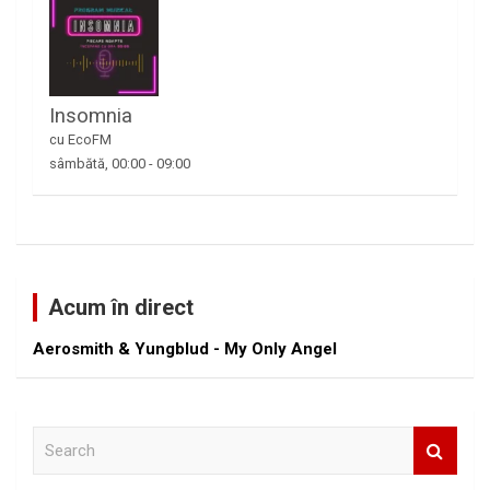
Insomnia
cu EcoFM
sâmbătă, 00:00
-
09:00
Acum în direct
Aerosmith & Yungblud - My Only Angel
S
e
a