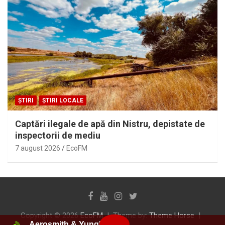
ȘTIRI
ȘTIRI LOCALE
Captări ilegale de apă din Nistru, depistate de
inspectorii de mediu
7 august 2026
EcoFM
Copyright © 2026
EcoFM
Theme by:
Theme Horse
Aerosmith & Yungblud