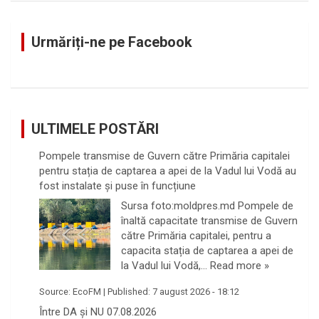
r
c
Urmăriți-ne pe Facebook
h
ULTIMELE POSTĂRI
Pompele transmise de Guvern către Primăria capitalei
pentru stația de captarea a apei de la Vadul lui Vodă au
fost instalate și puse în funcțiune
Sursa foto:moldpres.md Pompele de
înaltă capacitate transmise de Guvern
către Primăria capitalei, pentru a
capacita stația de captarea a apei de
la Vadul lui Vodă,…
Read more »
Source:
EcoFM
|
Published:
7 august 2026 - 18:12
Între DA și NU 07.08.2026