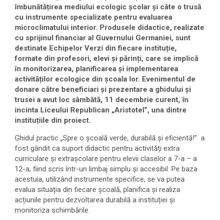
îmbunătățirea mediului ecologic școlar și câte o trusă
cu instrumente specializate pentru evaluarea
microclimatului interior. Produsele didactice, realizate
cu sprijinul financiar al Guvernului Germaniei, sunt
destinate Echipelor Verzi din fiecare instituție,
formate din profesori, elevi și părinți, care se implică
în monitorizarea, planificarea și implementarea
activităților ecologice din școala lor. Evenimentul de
donare către beneficiari și prezentare a ghidului și
trusei a avut loc sâmbătă, 11 decembrie curent, în
incinta Liceului Republican „Aristotel”, una dintre
instituțiile din proiect.
Ghidul practic „Spre o școală verde, durabilă și eficientă!” a
fost gândit ca suport didactic pentru activități extra
curriculare și extrașcolare pentru elevii claselor a 7-a – a
12-a, fiind scris într-un limbaj simplu și accesibil. Pe baza
acestuia, utilizând instrumente specifice, se va putea
evalua situația din fiecare școală, planifica și realiza
acțiunile pentru dezvoltarea durabilă a instituției și
monitoriza schimbările.