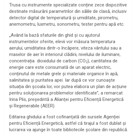
Trusa cu instrumente specializate conține zece dispozitive
destinate măsurării parametrilor din sălile de clasă, inclusiv
detector digital de temperatură și umiditate, pirometru,
anemometru, luxmetru, sonometru, tester pentru apă etc.
„Având la bază sfaturile din ghid și cu ajutorul
instrumentelor oferite, elevii vor măsura temperatura
aerului, umiditatea dintr-o încăpere, viteza vântului sau a
maselor de aer în interiorul clădirii, nivelului de iluminare,
concentrația dioxidului de carbon (CO
), cantitatea de
2
energie care este consumată de un aparat electric,
conținutul de metale grele și materiale organice în apă,
salinitatea și puritatea apei. Iar după ce vor cunoaște
situația din școala lor, vor putea elabora un plan de acțiune
pentru soluționarea problemelor identificate”, a remarcat
Irina Plis, președintă a Alianței pentru Eficiență Energetică
și Regenerabile (AEER).
Editarea ghidului a fost cofinanțată din sursele Agenției
pentru Eficiență Energetică, astfel că tirajul a fost dublat și
lucrarea va ajunge în toate bibliotecile școlare din republică.