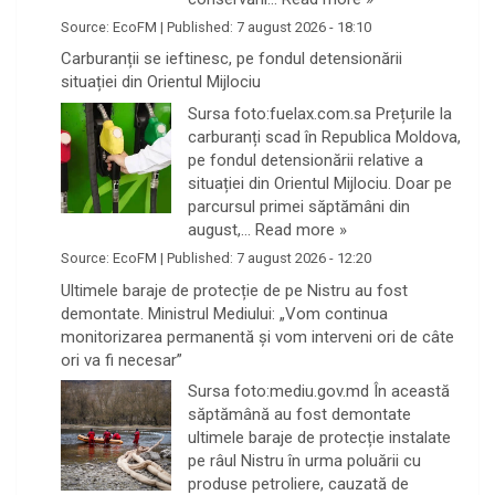
Source:
EcoFM
|
Published:
7 august 2026 - 18:10
Carburanții se ieftinesc, pe fondul detensionării
situației din Orientul Mijlociu
Sursa foto:fuelax.com.sa Prețurile la
carburanți scad în Republica Moldova,
pe fondul detensionării relative a
situației din Orientul Mijlociu. Doar pe
parcursul primei săptămâni din
august,…
Read more »
Source:
EcoFM
|
Published:
7 august 2026 - 12:20
Ultimele baraje de protecție de pe Nistru au fost
demontate. Ministrul Mediului: „Vom continua
monitorizarea permanentă și vom interveni ori de câte
ori va fi necesar”
Sursa foto:mediu.gov.md În această
săptămână au fost demontate
ultimele baraje de protecție instalate
pe râul Nistru în urma poluării cu
produse petroliere, cauzată de