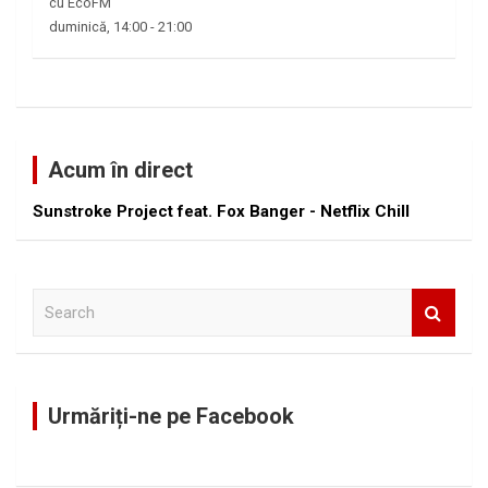
cu EcoFM
duminică, 14:00
-
21:00
Acum în direct
Sunstroke Project feat. Fox Banger - Netflix Chill
S
e
a
r
c
Urmăriți-ne pe Facebook
h