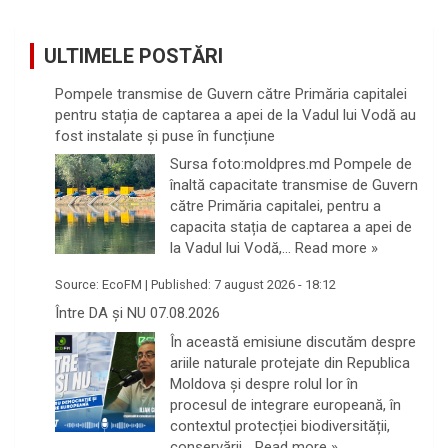
ULTIMELE POSTĂRI
Pompele transmise de Guvern către Primăria capitalei
pentru stația de captarea a apei de la Vadul lui Vodă au
fost instalate și puse în funcțiune
Sursa foto:moldpres.md Pompele de
înaltă capacitate transmise de Guvern
către Primăria capitalei, pentru a
capacita stația de captarea a apei de
la Vadul lui Vodă,…
Read more »
Source:
EcoFM
|
Published:
7 august 2026 - 18:12
Între DA și NU 07.08.2026
În această emisiune discutăm despre
ariile naturale protejate din Republica
Moldova și despre rolul lor în
procesul de integrare europeană, în
contextul protecției biodiversității,
conservării…
Read more »