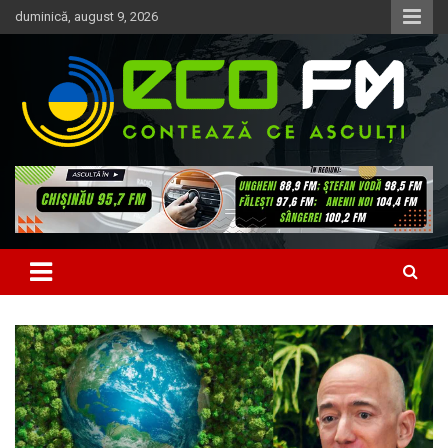
Skip
duminică, august 9, 2026
to
content
Contează ce asculți
EcoFM