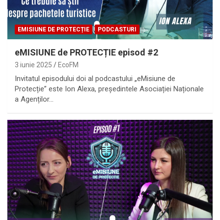
EMISIUNE DE PROTECȚIE
PODCASTURI
eMISIUNE de PROTECȚIE episod #2
3 iunie 2025
EcoFM
Invitatul episodului doi al podcastului „eMisiune de
Protecție” este Ion Alexa, președintele Asociației Naționale
a Agenților…