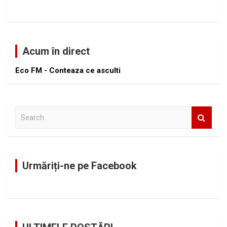
Acum în direct
Eco FM - Conteaza ce asculti
S
e
a
r
c
Urmăriți-ne pe Facebook
h