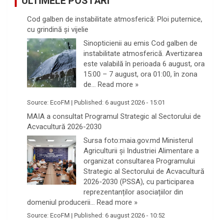
ULTIMELE POSTĂRI
Cod galben de instabilitate atmosferică: Ploi puternice,
cu grindină și vijelie
Sinopticienii au emis Cod galben de
instabilitate atmosferică. Avertizarea
este valabilă în perioada 6 august, ora
15:00 – 7 august, ora 01:00, în zona
de…
Read more »
Source:
EcoFM
|
Published:
6 august 2026 - 15:01
MAIA a consultat Programul Strategic al Sectorului de
Acvacultură 2026-2030
Sursa foto:maia.gov.md Ministerul
Agriculturii și Industriei Alimentare a
organizat consultarea Programului
Strategic al Sectorului de Acvacultură
2026-2030 (PSSA), cu participarea
reprezentanților asociațiilor din
domeniul producerii…
Read more »
Source:
EcoFM
|
Published:
6 august 2026 - 10:52