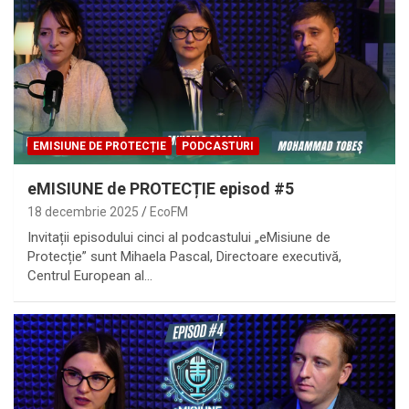
EMISIUNE DE PROTECȚIE
PODCASTURI
eMISIUNE de PROTECȚIE episod #5
18 decembrie 2025
EcoFM
Invitații episodului cinci al podcastului „eMisiune de
Protecție” sunt Mihaela Pascal, Directoare executivă,
Centrul European al…