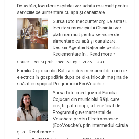
De astăzi, locuitorii capitalei vor achita mai mult pentru
serviciile de alimentare cu apă și canalizare
Sursa foto:thecounter.org De astăzi,
locuitorii municipiului Chișinău vor
plăti mai mult pentru serviciile de
alimentare cu apă și canalizare.
Decizia Agenției Naționale pentru
Reglementare în…
Read more »
Source:
EcoFM
|
Published:
6 august 2026 - 10:31
Familia Cojocari din Bălți a redus consumul de energie
electrică în gospodărie după ce și-a înlocuit mașina de
spălat cu sprijinul Programului EcoVoucher
Sursa foto:cned.gov.md Familia
Cojocari din municipiul Bălți, care
crește patru copii, a beneficiat de
Programul guvernamental de
Vouchere pentru Electrocasnice
(EcoVoucher), prin intermediul căruia
și-a…
Read more »