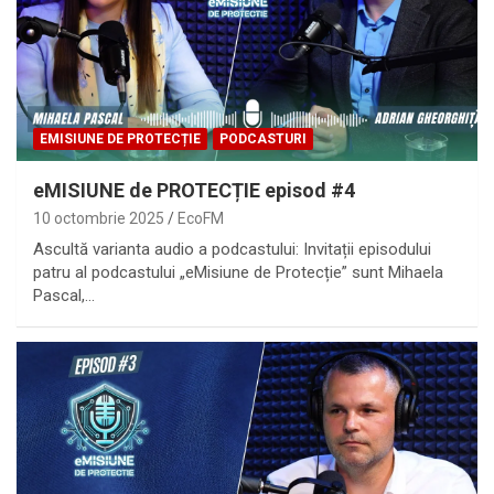
EMISIUNE DE PROTECȚIE
PODCASTURI
eMISIUNE de PROTECȚIE episod #4
10 octombrie 2025
EcoFM
Ascultă varianta audio a podcastului: Invitații episodului
patru al podcastului „eMisiune de Protecție” sunt Mihaela
Pascal,…