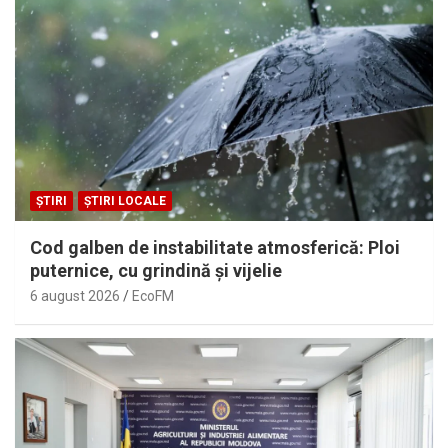
ȘTIRI
ȘTIRI LOCALE
Cod galben de instabilitate atmosferică: Ploi
puternice, cu grindină și vijelie
6 august 2026
EcoFM