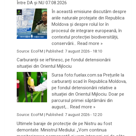
Între DA și NU 07.08.2026
În această emisiune discutăm despre
ariile naturale protejate din Republica
Moldova și despre rolul lor în
procesul de integrare europeană, în
contextul protecției biodiversității,
conservării…
Read more »
Source:
EcoFM
|
Published:
7 august 2026 - 18:10
Carburanții se ieftinesc, pe fondul detensionării
situației din Orientul Mijlociu
Sursa foto:fuelax.com.sa Prețurile la
carburanți scad în Republica Moldova,
pe fondul detensionării relative a
situației din Orientul Mijlociu. Doar pe
parcursul primei săptămâni din
august,…
Read more »
Source:
EcoFM
|
Published:
7 august 2026 - 12:20
Ultimele baraje de protecție de pe Nistru au fost
demontate. Ministrul Mediului: „Vom continua