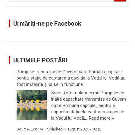
a
r
c
Urmăriți-ne pe Facebook
h
ULTIMELE POSTĂRI
Pompele transmise de Guvern către Primăria capitalei
pentru stația de captarea a apei de la Vadul lui Vodă au
fost instalate și puse în funcțiune
Sursa foto:moldpres.md Pompele de
înaltă capacitate transmise de Guvern
către Primăria capitalei, pentru a
capacita stația de captarea a apei de
la Vadul lui Vodă,…
Read more »
Source:
EcoFM
|
Published:
7 august 2026 - 18:12