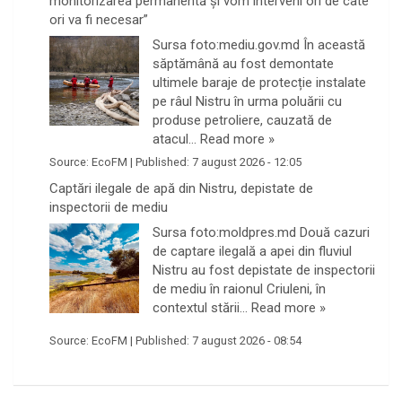
monitorizarea permanentă și vom interveni ori de câte
ori va fi necesar”
Sursa foto:mediu.gov.md În această
săptămână au fost demontate
ultimele baraje de protecție instalate
pe râul Nistru în urma poluării cu
produse petroliere, cauzată de
atacul…
Read more »
Source:
EcoFM
|
Published:
7 august 2026 - 12:05
Captări ilegale de apă din Nistru, depistate de
inspectorii de mediu
Sursa foto:moldpres.md Două cazuri
de captare ilegală a apei din fluviul
Nistru au fost depistate de inspectorii
de mediu în raionul Criuleni, în
contextul stării…
Read more »
Source:
EcoFM
|
Published:
7 august 2026 - 08:54