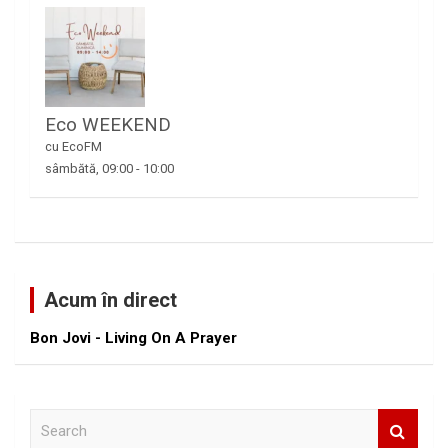
Eco WEEKEND
cu EcoFM
sâmbătă, 09:00
-
10:00
Acum în direct
Bon Jovi - Living On A Prayer
S
e