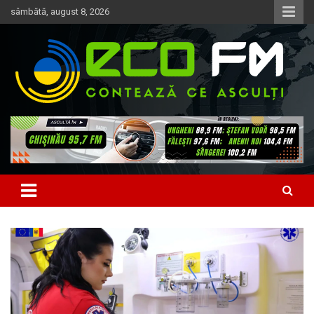
Skip
sâmbătă, august 8, 2026
to
content
Contează ce asculți
EcoFM