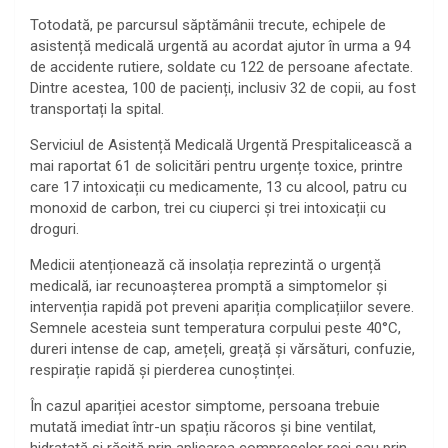
Totodată, pe parcursul săptămânii trecute, echipele de
asistență medicală urgentă au acordat ajutor în urma a 94
de accidente rutiere, soldate cu 122 de persoane afectate.
Dintre acestea, 100 de pacienți, inclusiv 32 de copii, au fost
transportați la spital.
Serviciul de Asistență Medicală Urgentă Prespitalicească a
mai raportat 61 de solicitări pentru urgențe toxice, printre
care 17 intoxicații cu medicamente, 13 cu alcool, patru cu
monoxid de carbon, trei cu ciuperci și trei intoxicații cu
droguri.
Medicii atenționează că insolația reprezintă o urgență
medicală, iar recunoașterea promptă a simptomelor și
intervenția rapidă pot preveni apariția complicațiilor severe.
Semnele acesteia sunt temperatura corpului peste 40°C,
dureri intense de cap, amețeli, greață și vărsături, confuzie,
respirație rapidă și pierderea cunoștinței.
În cazul apariției acestor simptome, persoana trebuie
mutată imediat într-un spațiu răcoros și bine ventilat,
hidratată și răcită prin aplicarea compreselor reci sau prin