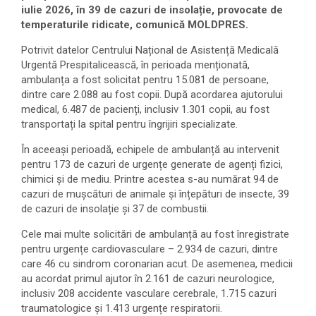
iulie 2026, în 39 de cazuri de insolație, provocate de
temperaturile ridicate, comunică MOLDPRES.
Potrivit datelor Centrului Național de Asistență Medicală
Urgentă Prespitalicească, în perioada menționată,
ambulanța a fost solicitat pentru 15.081 de persoane,
dintre care 2.088 au fost copii. După acordarea ajutorului
medical, 6.487 de pacienți, inclusiv 1.301 copii, au fost
transportați la spital pentru îngrijiri specializate.
În aceeași perioadă, echipele de ambulanță au intervenit
pentru 173 de cazuri de urgențe generate de agenți fizici,
chimici și de mediu. Printre acestea s-au numărat 94 de
cazuri de mușcături de animale și înțepături de insecte, 39
de cazuri de insolație și 37 de combustii.
Cele mai multe solicitări de ambulanță au fost înregistrate
pentru urgențe cardiovasculare – 2.934 de cazuri, dintre
care 46 cu sindrom coronarian acut. De asemenea, medicii
au acordat primul ajutor în 2.161 de cazuri neurologice,
inclusiv 208 accidente vasculare cerebrale, 1.715 cazuri
traumatologice și 1.413 urgențe respiratorii.