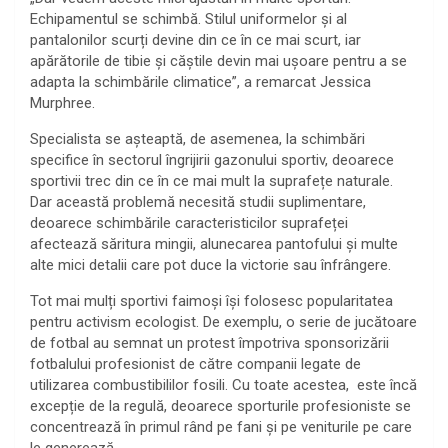
Echipamentul se schimbă. Stilul uniformelor și al
pantalonilor scurți devine din ce în ce mai scurt, iar
apărătorile de tibie și căștile devin mai ușoare pentru a se
adapta la schimbările climatice”, a remarcat Jessica
Murphree.
Specialista se așteaptă, de asemenea, la schimbări
specifice în sectorul îngrijirii gazonului sportiv, deoarece
sportivii trec din ce în ce mai mult la suprafețe naturale.
Dar această problemă necesită studii suplimentare,
deoarece schimbările caracteristicilor suprafeței
afectează săritura mingii, alunecarea pantofului și multe
alte mici detalii care pot duce la victorie sau înfrângere.
Tot mai mulți sportivi faimoși își folosesc popularitatea
pentru activism ecologist. De exemplu, o serie de jucătoare
de fotbal au semnat un protest împotriva sponsorizării
fotbalului profesionist de către companii legate de
utilizarea combustibililor fosili. Cu toate acestea, este încă
excepție de la regulă, deoarece sporturile profesioniste se
concentrează în primul rând pe fani și pe veniturile pe care
le generează.