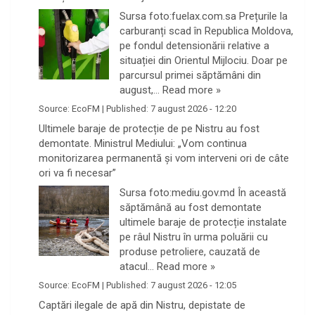
Sursa foto:fuelax.com.sa Prețurile la
carburanți scad în Republica Moldova,
pe fondul detensionării relative a
situației din Orientul Mijlociu. Doar pe
parcursul primei săptămâni din
august,…
Read more »
Source:
EcoFM
|
Published:
7 august 2026 - 12:20
Ultimele baraje de protecție de pe Nistru au fost
demontate. Ministrul Mediului: „Vom continua
monitorizarea permanentă și vom interveni ori de câte
ori va fi necesar”
Sursa foto:mediu.gov.md În această
săptămână au fost demontate
ultimele baraje de protecție instalate
pe râul Nistru în urma poluării cu
produse petroliere, cauzată de
atacul…
Read more »
Source:
EcoFM
|
Published:
7 august 2026 - 12:05
Captări ilegale de apă din Nistru, depistate de