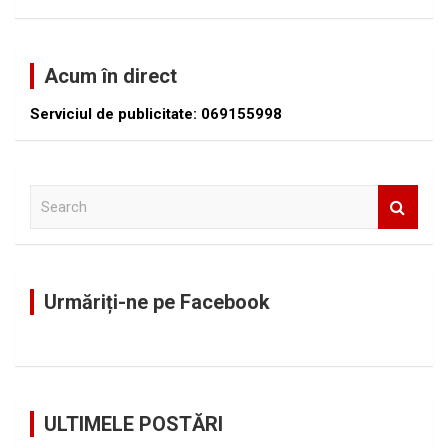
Acum în direct
Serviciul de publicitate: 069155998
S
e
a
r
c
Urmăriți-ne pe Facebook
h
ULTIMELE POSTĂRI