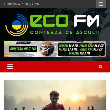
Skip
duminică, august 9, 2026
to
content
Contează ce asculți
EcoFM