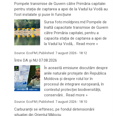
Pompele transmise de Guvern către Primăria capitalei
pentru stația de captarea a apei de la Vadul lui Vodă au
fost instalate și puse în funcțiune
Sursa foto:moldpres.md Pompele de
înaltă capacitate transmise de Guvern
către Primăria capitalei, pentru a
capacita stația de captarea a apei de
la Vadul lui Vodă,…
Read more »
Source:
EcoFM
|
Published:
7 august 2026 - 18:12
Între DA și NU 07.08.2026
În această emisiune discutăm despre
ariile naturale protejate din Republica
Moldova și despre rolul lor în
procesul de integrare europeană, în
contextul protecției biodiversității,
conservării…
Read more »
Source:
EcoFM
|
Published:
7 august 2026 - 18:10
Carburanții se ieftinesc, pe fondul detensionării
situației din Orientul Mijlociu