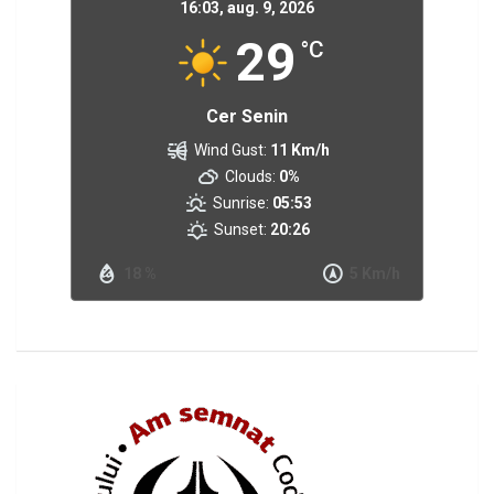
16:03,
aug. 9, 2026
29
°C
Cer Senin
Wind Gust:
11 Km/h
Clouds:
0%
Sunrise:
05:53
Sunset:
20:26
18 %
5 Km/h