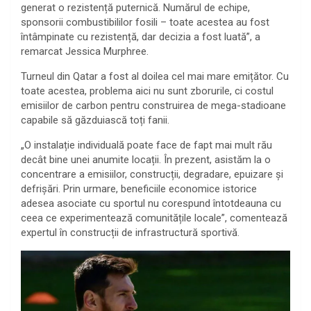
generat o rezistență puternică. Numărul de echipe,
sponsorii combustibililor fosili – toate acestea au fost
întâmpinate cu rezistență, dar decizia a fost luată”, a
remarcat Jessica Murphree.
Turneul din Qatar a fost al doilea cel mai mare emițător. Cu
toate acestea, problema aici nu sunt zborurile, ci costul
emisiilor de carbon pentru construirea de mega-stadioane
capabile să găzduiască toți fanii.
„O instalație individuală poate face de fapt mai mult rău
decât bine unei anumite locații. În prezent, asistăm la o
concentrare a emisiilor, construcții, degradare, epuizare și
defrișări. Prin urmare, beneficiile economice istorice
adesea asociate cu sportul nu corespund întotdeauna cu
ceea ce experimentează comunitățile locale”, comentează
expertul în construcții de infrastructură sportivă.