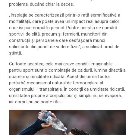
problema, ducând chiar la deces.
„Insolația se caracterizează printr-o rată semnificativă a
mortalității, care poate avea un impact real asupra celor
care își pun corpul în pericol. Printre aceștia se numără
sportivii de elită, precum și fermierii, muncitorii din
construcții și persoanele care desfășoară munci
solicitante din punct de vedere fizic”, a subliniat omul de
știință.
Cu toate acestea, cele mai grave condiții imaginabile
pentru sport sunt o combinație de căldură, lumina directă a
soarelui și umiditate ridicată. Acest din urmă factor
perturbă mecanismul natural de termoreglare al
organismului – transpirația. În condiții de umiditate ridicată,
umiditatea proprie a corpului pur și simplu nu se evaporă,
iar corpul nu se poate răci.