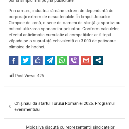
pur și simplu mai puțină publicitate.
Prin urmare, industria rămâne extrem de dependentă de
corporații extrem de nesustenabile. În timpul Jocurilor
Olimpice de iarnă, o serie de oameni de știință și sportivi au
criticat utilizarea sponsorilor poluatori. Conform calculelor,
efectul anticlimatic cumulativ al competițiilor ar fi topit
zăpada pe o suprafață echivalentă cu 3.000 de patinoare
olimpice de hochei.
Post Views:
425
Navigare
Chișinăul dă startul Turului României 2026. Programul
în
evenimentului
articole
Moldsilva discută cu reprezentanții sindicatelor