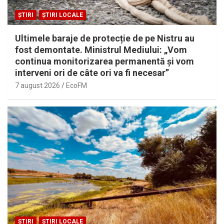
ȘTIRI
ȘTIRI LOCALE
Ultimele baraje de protecție de pe Nistru au
fost demontate. Ministrul Mediului: „Vom
continua monitorizarea permanentă și vom
interveni ori de câte ori va fi necesar”
7 august 2026
EcoFM
ȘTIRI
ȘTIRI LOCALE