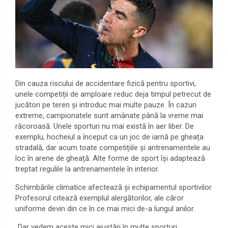
Din cauza riscului de accidentare fizică pentru sportivi,
unele competiții de amploare reduc deja timpul petrecut de
jucători pe teren și introduc mai multe pauze. În cazuri
extreme, campionatele sunt amânate până la vreme mai
răcoroasă. Unele sporturi nu mai există în aer liber. De
exemplu, hocheiul a început ca un joc de iarnă pe gheața
stradală, dar acum toate competițiile și antrenamentele au
loc în arene de gheață. Alte forme de sport își adaptează
treptat regulile la antrenamentele în interior.
Schimbările climatice afectează și echipamentul sportivilor.
Profesorul citează exemplul alergătorilor, ale căror
uniforme devin din ce în ce mai mici de-a lungul anilor.
„Dar vedem aceste mici ajustări în multe sporturi.