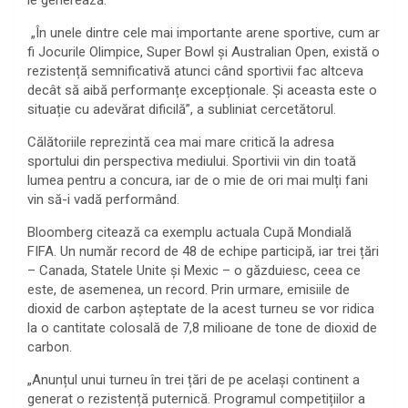
„În unele dintre cele mai importante arene sportive, cum ar
fi Jocurile Olimpice, Super Bowl și Australian Open, există o
rezistență semnificativă atunci când sportivii fac altceva
decât să aibă performanțe excepționale. Și aceasta este o
situație cu adevărat dificilă”, a subliniat cercetătorul.
Călătoriile reprezintă cea mai mare critică la adresa
sportului din perspectiva mediului. Sportivii vin din toată
lumea pentru a concura, iar de o mie de ori mai mulți fani
vin să-i vadă performând.
Bloomberg citează ca exemplu actuala Cupă Mondială
FIFA. Un număr record de 48 de echipe participă, iar trei țări
– Canada, Statele Unite și Mexic – o găzduiesc, ceea ce
este, de asemenea, un record. Prin urmare, emisiile de
dioxid de carbon așteptate de la acest turneu se vor ridica
la o cantitate colosală de 7,8 milioane de tone de dioxid de
carbon.
„Anunțul unui turneu în trei țări de pe același continent a
generat o rezistență puternică. Programul competițiilor a