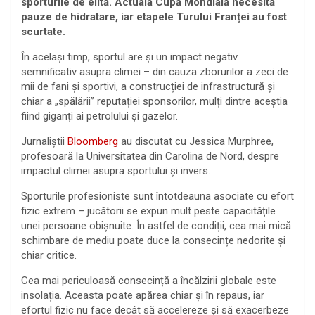
sporturile de elită. Actuala Cupă Mondială necesită
pauze de hidratare, iar etapele Turului Franței au fost
scurtate.
În același timp, sportul are și un impact negativ
semnificativ asupra climei – din cauza zborurilor a zeci de
mii de fani și sportivi, a construcției de infrastructură și
chiar a „spălării” reputației sponsorilor, mulți dintre aceștia
fiind giganți ai petrolului și gazelor.
Jurnaliștii
Bloomberg
au discutat cu Jessica Murphree,
profesoară la Universitatea din Carolina de Nord, despre
impactul climei asupra sportului și invers.
Sporturile profesioniste sunt întotdeauna asociate cu efort
fizic extrem – jucătorii se expun mult peste capacitățile
unei persoane obișnuite. În astfel de condiții, cea mai mică
schimbare de mediu poate duce la consecințe nedorite și
chiar critice.
Cea mai periculoasă consecință a încălzirii globale este
insolația. Aceasta poate apărea chiar și în repaus, iar
efortul fizic nu face decât să accelereze și să exacerbeze