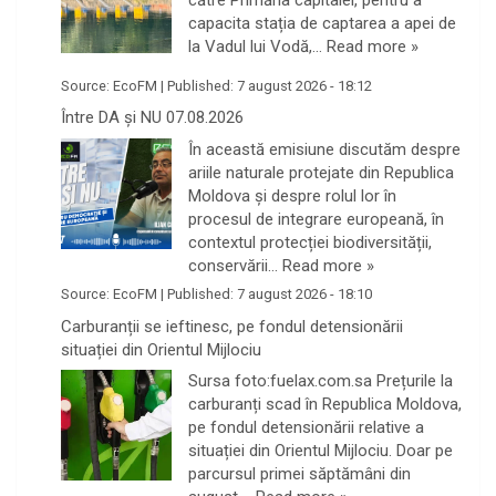
capacita stația de captarea a apei de
la Vadul lui Vodă,…
Read more »
Source:
EcoFM
|
Published:
7 august 2026 - 18:12
Între DA și NU 07.08.2026
În această emisiune discutăm despre
ariile naturale protejate din Republica
Moldova și despre rolul lor în
procesul de integrare europeană, în
contextul protecției biodiversității,
conservării…
Read more »
Source:
EcoFM
|
Published:
7 august 2026 - 18:10
Carburanții se ieftinesc, pe fondul detensionării
situației din Orientul Mijlociu
Sursa foto:fuelax.com.sa Prețurile la
carburanți scad în Republica Moldova,
pe fondul detensionării relative a
situației din Orientul Mijlociu. Doar pe
parcursul primei săptămâni din