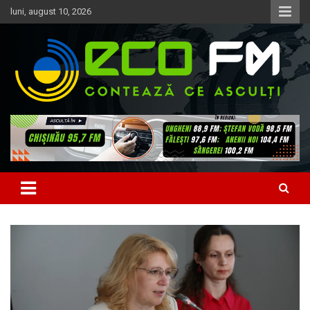
Skip
luni, august 10, 2026
to
content
Contează ce asculți
EcoFM