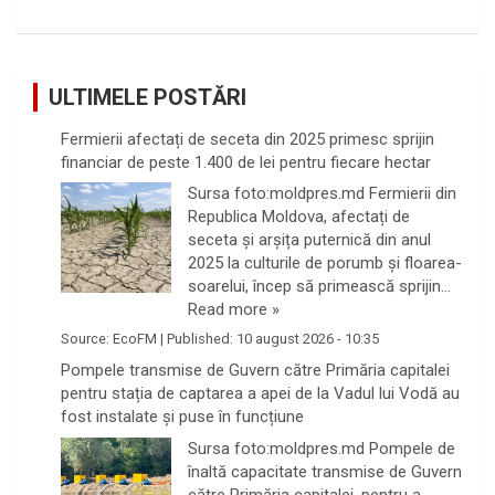
ULTIMELE POSTĂRI
Fermierii afectați de seceta din 2025 primesc sprijin
financiar de peste 1.400 de lei pentru fiecare hectar
Sursa foto:moldpres.md Fermierii din
Republica Moldova, afectați de
seceta și arșița puternică din anul
2025 la culturile de porumb și floarea-
soarelui, încep să primească sprijin…
Read more »
Source:
EcoFM
|
Published:
10 august 2026 - 10:35
Pompele transmise de Guvern către Primăria capitalei
pentru stația de captarea a apei de la Vadul lui Vodă au
fost instalate și puse în funcțiune
Sursa foto:moldpres.md Pompele de
înaltă capacitate transmise de Guvern
către Primăria capitalei, pentru a