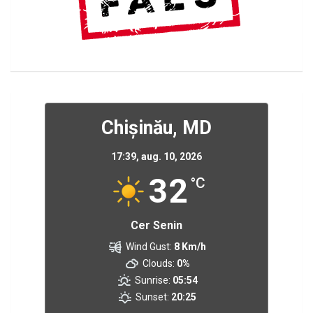
Chișinău, MD
17:39,
aug. 10, 2026
32
°C
Cer Senin
Wind Gust:
8 Km/h
Clouds:
0%
Sunrise:
05:54
Sunset:
20:25