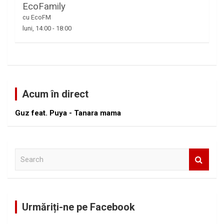
EcoFamily
cu EcoFM
luni, 14:00
-
18:00
Acum în direct
Guz feat. Puya - Tanara mama
S
e
a
r
c
Urmăriți-ne pe Facebook
h