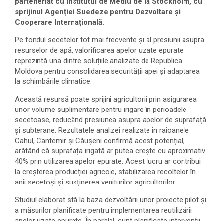
parteneriat cu Institutul de Mediu de la Stockholm, cu
sprijinul Agenției Suedeze pentru Dezvoltare și
Cooperare Internațională.
Pe fondul secetelor tot mai frecvente și al presiunii asupra
resurselor de apă, valorificarea apelor uzate epurate
reprezintă una dintre soluțiile analizate de Republica
Moldova pentru consolidarea securității apei și adaptarea
la schimbările climatice.
Această resursă poate sprijini agricultorii prin asigurarea
unor volume suplimentare pentru irigare în perioadele
secetoase, reducând presiunea asupra apelor de suprafață
și subterane. Rezultatele analizei realizate în raioanele
Cahul, Cantemir și Căușeni confirmă acest potențial,
arătând că suprafața irigată ar putea crește cu aproximativ
40% prin utilizarea apelor epurate. Acest lucru ar contribui
la creșterea producției agricole, stabilizarea recoltelor în
anii secetoși și susținerea veniturilor agricultorilor.
Studiul elaborat stă la baza dezvoltării unor proiecte pilot și
a măsurilor planificate pentru implementarea reutilizării
apelor uzate epurate. În paralel, sunt planificate intervenții