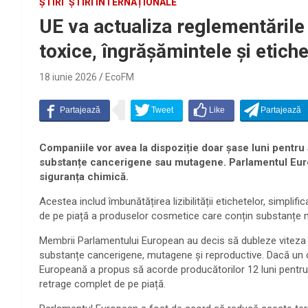
ȘTIRI
ȘTIRI INTERNAȚIONALE
UE va actualiza reglementările
toxice, îngrășămintele și etich
18 iunie 2026
EcoFM
Companiile vor avea la dispoziție doar șase luni pentr
substanțe cancerigene sau mutagene. Parlamentul Europe
siguranța chimică.
Acestea includ îmbunătățirea lizibilității etichetelor, simplifi
de pe piață a produselor cosmetice care conțin substanțe 
Membrii Parlamentului European au decis să dubleze viteza 
substanțe cancerigene, mutagene și reproductive. Dacă un c
Europeană a propus să acorde producătorilor 12 luni pentru a
retrage complet de pe piață.