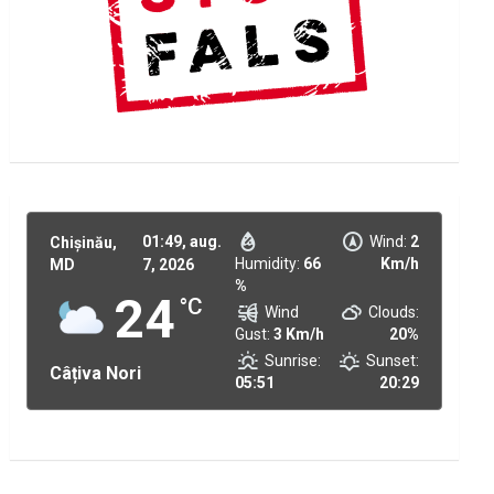
01:49,
aug.
Wind:
2
Chișinău,
Humidity:
66
Km/h
MD
7, 2026
%
24
°C
Wind
Clouds:
Gust:
3 Km/h
20%
Sunrise:
Sunset:
Câțiva Nori
05:51
20:29