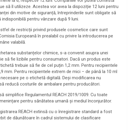
ene la 6, respectiv 12 luni. Companiile vor putea contesta
 să îl utilizeze. Acestea vor avea la dispoziție 12 luni pentru
anței din motive de siguranță, întreprinderile sunt obligate să
 indisponibilă pentru vânzare după 9 luni.
tfel de restricții privind produsele cosmetice care sunt
a Comisia Europeană în prealabil cu privire la introducerea pe
âne valabilă.
etichetarea substanțelor chimice, s-a convenit asupra unei
uie să fie lizibile pentru consumatori. Dacă un produs este
tichetă trebuie să fie de cel puțin 1,2 mm. Pentru recipientele
,9 mm. Pentru recipientele extrem de mici – de până la 10 ml
 necesare pe o etichetă digitală. Deși modificarea nu
 să reducă costurile de ambalare pentru producători.
enit să simplifice Regulamentul REACH 2019/1009. Cu toate
amenințare pentru sănătatea umană și mediul înconjurător.
gistrarea REACH extinsă cu o înregistrare standard a fost
it de dăunătoare în cadrul sistemului de clasificare