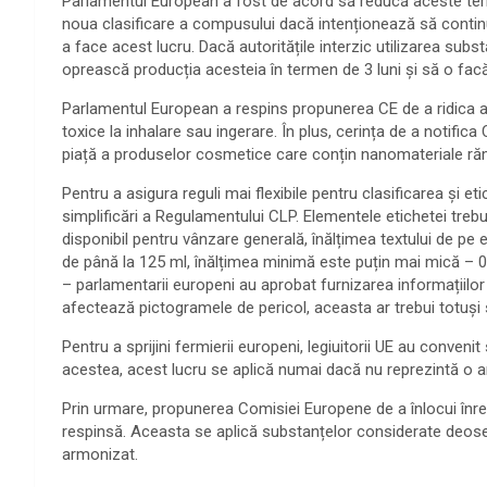
Parlamentul European a fost de acord să reducă aceste term
noua clasificare a compusului dacă intenționează să continue
a face acest lucru. Dacă autoritățile interzic utilizarea subst
oprească producția acesteia în termen de 3 luni și să o facă
Parlamentul European a respins propunerea CE de a ridica as
toxice la inhalare sau ingerare. În plus, cerința de a notific
piață a produselor cosmetice care conțin nanomateriale răm
Pentru a asigura reguli mai flexibile pentru clasificarea și 
simplificări a Regulamentului CLP. Elementele etichetei treb
disponibil pentru vânzare generală, înălțimea textului de pe e
de până la 125 ml, înălțimea minimă este puțin mai mică – 0
– parlamentarii europeni au aprobat furnizarea informațiilor
afectează pictogramele de pericol, aceasta ar trebui totuși
Pentru a sprijini fermierii europeni, legiuitorii UE au conv
acestea, acest lucru se aplică numai dacă nu reprezintă o 
Prin urmare, propunerea Comisiei Europene de a înlocui înre
respinsă. Aceasta se aplică substanțelor considerate deoseb
armonizat.