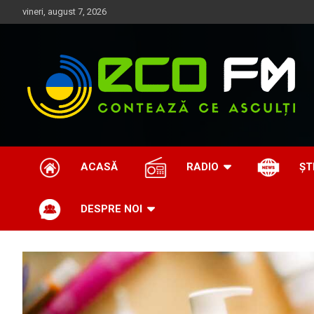
Skip
vineri, august 7, 2026
to
content
Contează ce asculți
EcoFM
ACASĂ
RADIO
ȘT
DESPRE NOI