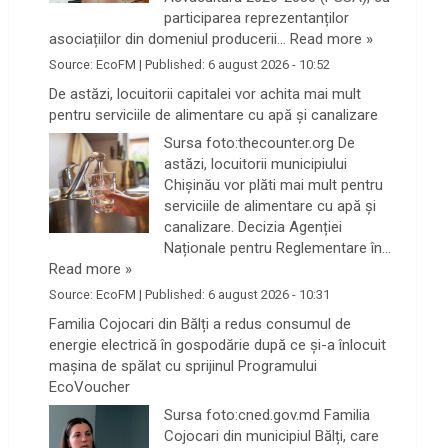
participarea reprezentanților
asociațiilor din domeniul producerii…
Read more »
Source:
EcoFM
|
Published:
6 august 2026 - 10:52
De astăzi, locuitorii capitalei vor achita mai mult
pentru serviciile de alimentare cu apă și canalizare
Sursa foto:thecounter.org De
astăzi, locuitorii municipiului
Chișinău vor plăti mai mult pentru
serviciile de alimentare cu apă și
canalizare. Decizia Agenției
Naționale pentru Reglementare în…
Read more »
Source:
EcoFM
|
Published:
6 august 2026 - 10:31
Familia Cojocari din Bălți a redus consumul de
energie electrică în gospodărie după ce și-a înlocuit
mașina de spălat cu sprijinul Programului
EcoVoucher
Sursa foto:cned.gov.md Familia
Cojocari din municipiul Bălți, care