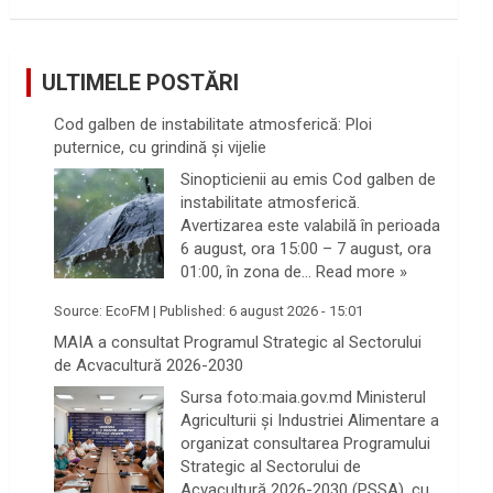
ULTIMELE POSTĂRI
Cod galben de instabilitate atmosferică: Ploi
puternice, cu grindină și vijelie
Sinopticienii au emis Cod galben de
instabilitate atmosferică.
Avertizarea este valabilă în perioada
6 august, ora 15:00 – 7 august, ora
01:00, în zona de…
Read more »
Source:
EcoFM
|
Published:
6 august 2026 - 15:01
MAIA a consultat Programul Strategic al Sectorului
de Acvacultură 2026-2030
Sursa foto:maia.gov.md Ministerul
Agriculturii și Industriei Alimentare a
organizat consultarea Programului
Strategic al Sectorului de
Acvacultură 2026-2030 (PSSA), cu