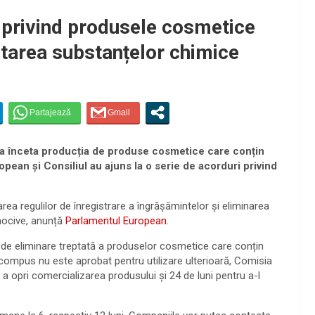
 privind produsele cosmetice
etarea substanțelor chimice
u a înceta producția de produse cosmetice care conțin
an și Consiliul au ajuns la o serie de acorduri privind
carea regulilor de înregistrare a îngrășămintelor și eliminarea
nocive, anunță
Parlamentul European
.
de eliminare treptată a produselor cosmetice care conțin
ompus nu este aprobat pentru utilizare ulterioară, Comisia
 opri comercializarea produsului și 24 de luni pentru a-l