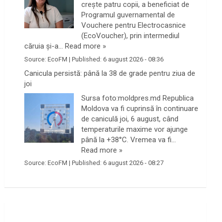
crește patru copii, a beneficiat de
Programul guvernamental de
Vouchere pentru Electrocasnice
(EcoVoucher), prin intermediul
căruia și-a…
Read more »
Source:
EcoFM
|
Published:
6 august 2026 - 08:36
Canicula persistă: până la 38 de grade pentru ziua de
joi
Sursa foto:moldpres.md Republica
Moldova va fi cuprinsă în continuare
de caniculă joi, 6 august, când
temperaturile maxime vor ajunge
până la +38°C. Vremea va fi…
Read more »
Source:
EcoFM
|
Published:
6 august 2026 - 08:27