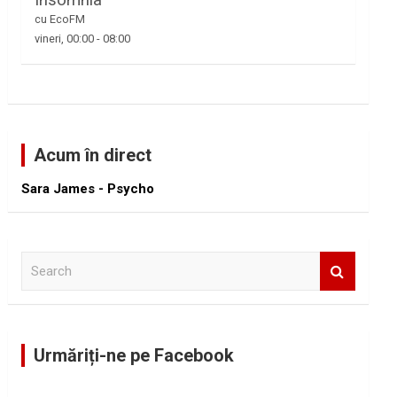
Insomnia
cu EcoFM
vineri, 00:00
-
08:00
Acum în direct
Sara James - Psycho
S
e
a
r
c
Urmăriți-ne pe Facebook
h