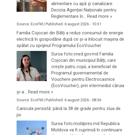
alimentare cu apă și canalizare.
Decizia Agenției Naționale pentru
Reglementare în…
Read more »
Source:
EcoFM
|
Published:
6 august 2026 - 10:31
Familia Cojocari din Bălți a redus consumul de energie
electrică în gospodărie după ce și-a înlocuit mașina de
spălat cu sprijinul Programului EcoVoucher
Sursa foto:cned.gov.md Familia
Cojocari din municipiul Bălți, care
crește patru copii, a beneficiat de
Programul guvernamental de
Vouchere pentru Electrocasnice
(EcoVoucher), prin intermediul căruia
și-a…
Read more »
Source:
EcoFM
|
Published:
6 august 2026 - 08:36
Canicula persistă: până la 38 de grade pentru ziua de
joi
Sursa foto:moldpres.md Republica
Moldova va fi cuprinsă în continuare