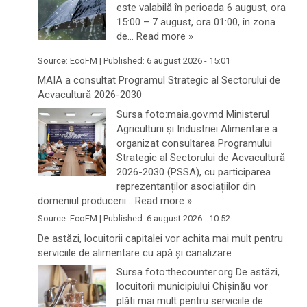
este valabilă în perioada 6 august, ora
15:00 – 7 august, ora 01:00, în zona
de…
Read more »
Source:
EcoFM
|
Published:
6 august 2026 - 15:01
MAIA a consultat Programul Strategic al Sectorului de
Acvacultură 2026-2030
Sursa foto:maia.gov.md Ministerul
Agriculturii și Industriei Alimentare a
organizat consultarea Programului
Strategic al Sectorului de Acvacultură
2026-2030 (PSSA), cu participarea
reprezentanților asociațiilor din
domeniul producerii…
Read more »
Source:
EcoFM
|
Published:
6 august 2026 - 10:52
De astăzi, locuitorii capitalei vor achita mai mult pentru
serviciile de alimentare cu apă și canalizare
Sursa foto:thecounter.org De astăzi,
locuitorii municipiului Chișinău vor
plăti mai mult pentru serviciile de