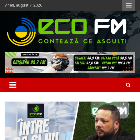
Skip
vineri, august 7, 2026
to
content
Contează ce asculți
EcoFM