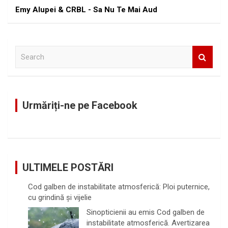
Emy Alupei & CRBL - Sa Nu Te Mai Aud
S
e
a
r
c
Urmăriți-ne pe Facebook
h
ULTIMELE POSTĂRI
Cod galben de instabilitate atmosferică: Ploi puternice,
cu grindină și vijelie
Sinopticienii au emis Cod galben de
instabilitate atmosferică. Avertizarea