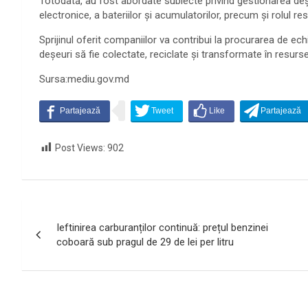
Totodată, au fost abordate subiecte privind gestionarea deș
electronice, a bateriilor și acumulatorilor, precum și rolul re
Sprijinul oferit companiilor va contribui la procurarea de ech
deșeuri să fie colectate, reciclate și transformate în resurse
Sursa:mediu.gov.md
Post Views:
902
Navigare
Ieftinirea carburanților continuă: prețul benzinei
în
coboară sub pragul de 29 de lei per litru
articole