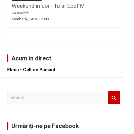
Weekend in doi - Tu si EcoFM
cu EcoFM
sâmbătă, 14:00
-
21:00
Acum în direct
Elena - Colt de Pamant
S
e
a
r
c
Urmăriți-ne pe Facebook
h