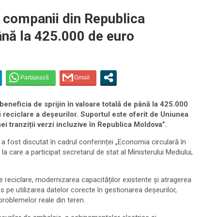
ci companii din Republica
ână la 425.000 de euro
eneficia de sprijin în valoare totală de până la 425.000
i reciclare a deșeurilor. Suportul este oferit de Uniunea
ei tranziții verzi incluzive în Republica Moldova”.
e a fost discutat în cadrul conferinței „Economia circulară în
, la care a participat secretarul de stat al Ministerului Mediului,
de reciclare, modernizarea capacităților existente și atragerea
s pe utilizarea datelor corecte în gestionarea deșeurilor,
 problemelor reale din teren.