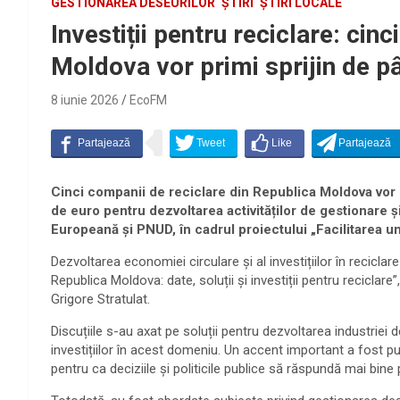
GESTIONAREA DESEURILOR
ȘTIRI
ȘTIRI LOCALE
Investiții pentru reciclare: cin
Moldova vor primi sprijin de p
8 iunie 2026
EcoFM
Cinci companii de reciclare din Republica Moldova vor b
de euro pentru dezvoltarea activităților de gestionare ș
Europeană și PNUD, în cadrul proiectului „Facilitarea un
Dezvoltarea economiei circulare și al investițiilor în reciclar
Republica Moldova: date, soluții și investiții pentru reciclare”
Grigore Stratulat.
Discuțiile s-au axat pe soluții pentru dezvoltarea industriei 
investițiilor în acest domeniu. Un accent important a fost pu
pentru ca deciziile și politicile publice să răspundă mai bine