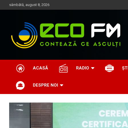
Skip
sâmbătă, august 8, 2026
to
content
Contează ce asculți
EcoFM
ACASĂ
RADIO
ȘT
DESPRE NOI