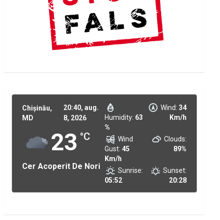
20:40,
aug.
Wind:
34
Chișinău,
Humidity:
63
Km/h
MD
8, 2026
%
23
°C
Wind
Clouds:
Gust:
45
89%
Km/h
Cer Acoperit De Nori
Sunrise:
Sunset:
05:52
20:28