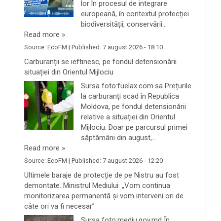
lor în procesul de integrare
europeană, în contextul protecției
biodiversității, conservării…
Read more »
Source:
EcoFM
|
Published:
7 august 2026 - 18:10
Carburanții se ieftinesc, pe fondul detensionării
situației din Orientul Mijlociu
Sursa foto:fuelax.com.sa Prețurile
la carburanți scad în Republica
Moldova, pe fondul detensionării
relative a situației din Orientul
Mijlociu. Doar pe parcursul primei
săptămâni din august,…
Read more »
Source:
EcoFM
|
Published:
7 august 2026 - 12:20
Ultimele baraje de protecție de pe Nistru au fost
demontate. Ministrul Mediului: „Vom continua
monitorizarea permanentă și vom interveni ori de
câte ori va fi necesar”
Sursa foto:mediu.gov.md În