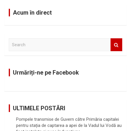
Acum în direct
S
e
a
r
c
Urmăriți-ne pe Facebook
h
ULTIMELE POSTĂRI
Pompele transmise de Guvern către Primăria capitalei
pentru stația de captarea a apei de la Vadul lui Vodă au