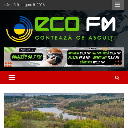
Skip
sâmbătă, august 8, 2026
to
content
Contează ce asculți
EcoFM