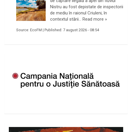
de captare ilegală a apei din fluviul
Nistru au fost depistate de inspectorii
de mediu în raionul Criuleni, în
contextul stării…
Read more »
Source:
EcoFM
|
Published:
7 august 2026 - 08:54