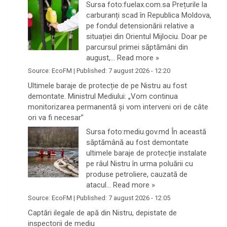
Sursa foto:fuelax.com.sa Prețurile la
carburanți scad în Republica Moldova,
pe fondul detensionării relative a
situației din Orientul Mijlociu. Doar pe
parcursul primei săptămâni din
august,…
Read more »
Source:
EcoFM
|
Published:
7 august 2026 - 12:20
Ultimele baraje de protecție de pe Nistru au fost
demontate. Ministrul Mediului: „Vom continua
monitorizarea permanentă și vom interveni ori de câte
ori va fi necesar”
Sursa foto:mediu.gov.md În această
săptămână au fost demontate
ultimele baraje de protecție instalate
pe râul Nistru în urma poluării cu
produse petroliere, cauzată de
atacul…
Read more »
Source:
EcoFM
|
Published:
7 august 2026 - 12:05
Captări ilegale de apă din Nistru, depistate de
inspectorii de mediu