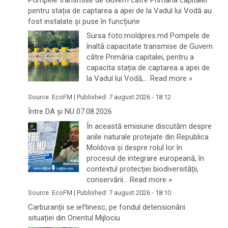
pentru stația de captarea a apei de la Vadul lui Vodă au
fost instalate și puse în funcțiune
Sursa foto:moldpres.md Pompele de
înaltă capacitate transmise de Guvern
către Primăria capitalei, pentru a
capacita stația de captarea a apei de
la Vadul lui Vodă,…
Read more »
Source:
EcoFM
|
Published:
7 august 2026 - 18:12
Între DA și NU 07.08.2026
În această emisiune discutăm despre
ariile naturale protejate din Republica
Moldova și despre rolul lor în
procesul de integrare europeană, în
contextul protecției biodiversității,
conservării…
Read more »
Source:
EcoFM
|
Published:
7 august 2026 - 18:10
Carburanții se ieftinesc, pe fondul detensionării
situației din Orientul Mijlociu