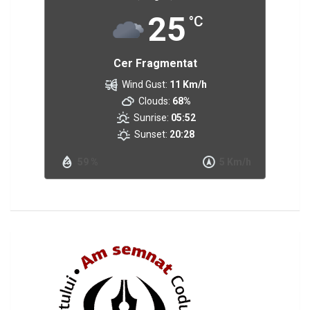
25
°C
Cer Fragmentat
Wind Gust:
11 Km/h
Clouds:
68%
Sunrise:
05:52
Sunset:
20:28
59 %
5 Km/h