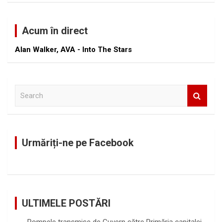
Acum în direct
Alan Walker, AVA - Into The Stars
S
e
a
r
c
Urmăriți-ne pe Facebook
h
ULTIMELE POSTĂRI
Pompele transmise de Guvern către Primăria capitalei