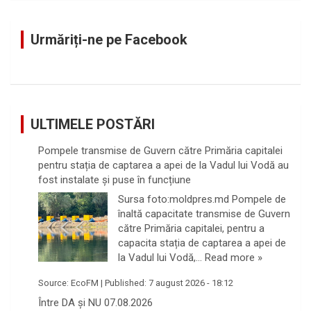
r
c
Urmăriți-ne pe Facebook
h
ULTIMELE POSTĂRI
Pompele transmise de Guvern către Primăria capitalei
pentru stația de captarea a apei de la Vadul lui Vodă au
fost instalate și puse în funcțiune
Sursa foto:moldpres.md Pompele de
înaltă capacitate transmise de Guvern
către Primăria capitalei, pentru a
capacita stația de captarea a apei de
la Vadul lui Vodă,…
Read more »
Source:
EcoFM
|
Published:
7 august 2026 - 18:12
Între DA și NU 07.08.2026