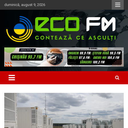
Skip
duminică, august 9, 2026
to
content
Contează ce asculți
EcoFM