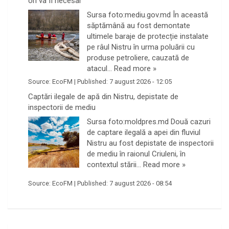
ori va fi necesar”
Sursa foto:mediu.gov.md În această
săptămână au fost demontate
ultimele baraje de protecție instalate
pe râul Nistru în urma poluării cu
produse petroliere, cauzată de
atacul…
Read more »
Source:
EcoFM
|
Published:
7 august 2026 - 12:05
Captări ilegale de apă din Nistru, depistate de
inspectorii de mediu
Sursa foto:moldpres.md Două cazuri
de captare ilegală a apei din fluviul
Nistru au fost depistate de inspectorii
de mediu în raionul Criuleni, în
contextul stării…
Read more »
Source:
EcoFM
|
Published:
7 august 2026 - 08:54