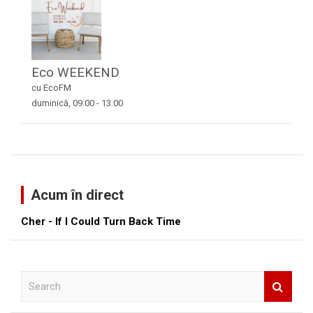
Eco WEEKEND
cu EcoFM
duminică, 09:00
-
13:00
Acum în direct
Cher - If I Could Turn Back Time
S
e
a