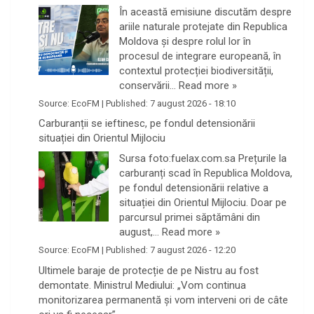
În această emisiune discutăm despre
ariile naturale protejate din Republica
Moldova și despre rolul lor în
procesul de integrare europeană, în
contextul protecției biodiversității,
conservării…
Read more »
Source:
EcoFM
|
Published:
7 august 2026 - 18:10
Carburanții se ieftinesc, pe fondul detensionării
situației din Orientul Mijlociu
Sursa foto:fuelax.com.sa Prețurile la
carburanți scad în Republica Moldova,
pe fondul detensionării relative a
situației din Orientul Mijlociu. Doar pe
parcursul primei săptămâni din
august,…
Read more »
Source:
EcoFM
|
Published:
7 august 2026 - 12:20
Ultimele baraje de protecție de pe Nistru au fost
demontate. Ministrul Mediului: „Vom continua
monitorizarea permanentă și vom interveni ori de câte