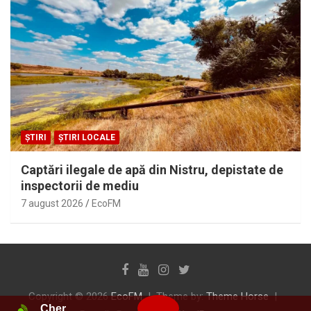
ȘTIRI
ȘTIRI LOCALE
Captări ilegale de apă din Nistru, depistate de
inspectorii de mediu
7 august 2026
EcoFM
Copyright © 2026
EcoFM
Theme by:
Theme Horse
Cher