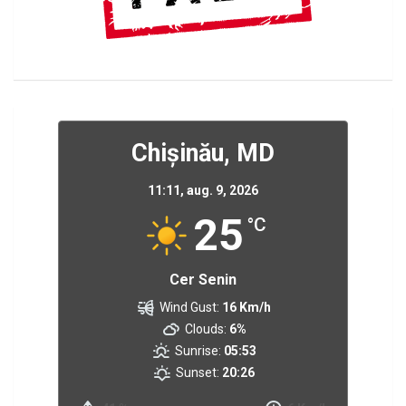
Chișinău, MD
11:11,
aug. 9, 2026
25
°C
Cer Senin
Wind Gust:
16 Km/h
Clouds:
6%
Sunrise:
05:53
Sunset:
20:26