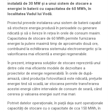
instalată de 30 MW și a unui sistem de stocare a
energiei în baterii cu capacitatea de 60 MWh, în
localitatea Vadul lui Vodă.
Proiectul prevede instalarea unui sistem de baterii capabil
să stocheze energia produsă în perioadele cu generare
ridicată și să o livreze în rețea în orele de consum maxim.
Capacitatea de stocare de 60 MWh permite furnizarea
energiei la putere maximă timp de aproximativ două ore,
contribuind la echilibrarea sistemului electroenergetic și la
valorificarea mai eficientă a energiei regenerabile.
În prezent, integrarea soluțiilor de stocare reprezintă unul
dintre cele mai eficiente modele de dezvoltare a
proiectelor de energie regenerabilă. În orele de după-
amiază, când producția fotovoltaică este ridicată, prețurile
energiei tind să scadă, iar stocarea permite transferarea
acestei energii către intervalele de consum de seară, când
cererea și valoarea energiei sunt mai mari.
Potrivit datelor operaționale, în piață deja sunt operaționale
capacități de stocare cu o capacitate de cca 150 MWh, în