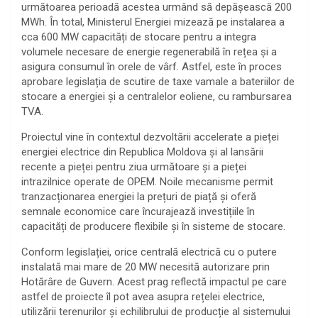
următoarea perioadă acestea urmând să depășească 200
MWh. În total, Ministerul Energiei mizează pe instalarea a
cca 600 MW capacități de stocare pentru a integra
volumele necesare de energie regenerabilă în rețea și a
asigura consumul în orele de vârf. Astfel, este în proces
aprobare legislația de scutire de taxe vamale a bateriilor de
stocare a energiei și a centralelor eoliene, cu rambursarea
TVA.
Proiectul vine în contextul dezvoltării accelerate a pieței
energiei electrice din Republica Moldova și al lansării
recente a pieței pentru ziua următoare și a pieței
intrazilnice operate de OPEM. Noile mecanisme permit
tranzacționarea energiei la prețuri de piață și oferă
semnale economice care încurajează investițiile în
capacități de producere flexibile și în sisteme de stocare.
Conform legislației, orice centrală electrică cu o putere
instalată mai mare de 20 MW necesită autorizare prin
Hotărâre de Guvern. Acest prag reflectă impactul pe care
astfel de proiecte îl pot avea asupra rețelei electrice,
utilizării terenurilor și echilibrului de producție al sistemului