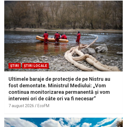
ȘTIRI
ȘTIRI LOCALE
Ultimele baraje de protecție de pe Nistru au
fost demontate. Ministrul Mediului: „Vom
continua monitorizarea permanentă și vom
interveni ori de câte ori va fi necesar”
7 august 2026
EcoFM