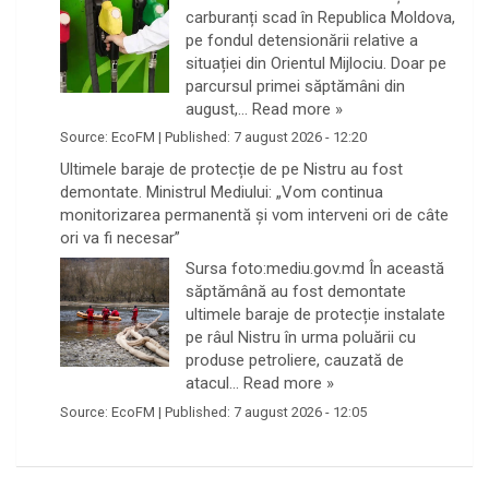
carburanți scad în Republica Moldova,
pe fondul detensionării relative a
situației din Orientul Mijlociu. Doar pe
parcursul primei săptămâni din
august,…
Read more »
Source:
EcoFM
|
Published:
7 august 2026 - 12:20
Ultimele baraje de protecție de pe Nistru au fost
demontate. Ministrul Mediului: „Vom continua
monitorizarea permanentă și vom interveni ori de câte
ori va fi necesar”
Sursa foto:mediu.gov.md În această
săptămână au fost demontate
ultimele baraje de protecție instalate
pe râul Nistru în urma poluării cu
produse petroliere, cauzată de
atacul…
Read more »
Source:
EcoFM
|
Published:
7 august 2026 - 12:05