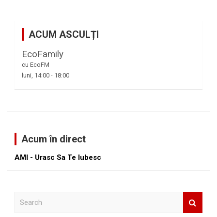
ACUM ASCULȚI
EcoFamily
cu EcoFM
luni, 14:00
-
18:00
Acum în direct
AMI - Urasc Sa Te Iubesc
S
e
a