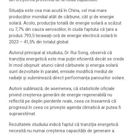
Situația este cea mai acută în China, cel mai mare
producător mondial atât de cărbune, cât și de energie
solară. Acolo, producția totală de energie solară a scăzut
cu 7,7% din cauza aerosolilor, în ciuda faptului că țara a
produs 793,5 terawați-oră de energie electrică solară în
2023 – 41,5% din totalul global.
Autorul principal al studiului, Dr. Rui Song, observă că
tranziția energetică este mai puțin eficientă decât se crede
în mod obișnuit: atunci când cărbunele și energia solară
sunt dezvoltate în paralel, emisiile modifică mediul de
radiații și subminează direct performanța panourilor solare.
Autorii subliniază, de asemenea, că statisticile oficiale
privind creșterea generării de energie regenerabilă nu
reflectă pe deplin pierderile reale, ceea ce înseamnă că
progresul în ceea ce privește agenda climatică ar putea fi
supraestimat.
Rezultatele studiului indică faptul că tranziția energetică
necesită nu numai creșterea capacității de generare a