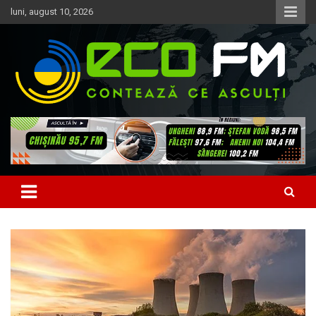
Skip
luni, august 10, 2026
to
content
Contează ce asculți
EcoFM