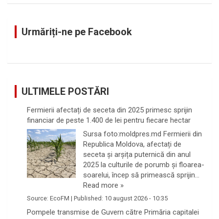
r
c
Urmăriți-ne pe Facebook
h
ULTIMELE POSTĂRI
Fermierii afectați de seceta din 2025 primesc sprijin
financiar de peste 1.400 de lei pentru fiecare hectar
Sursa foto:moldpres.md Fermierii din
Republica Moldova, afectați de
seceta și arșița puternică din anul
2025 la culturile de porumb și floarea-
soarelui, încep să primească sprijin…
Read more »
Source:
EcoFM
|
Published:
10 august 2026 - 10:35
Pompele transmise de Guvern către Primăria capitalei