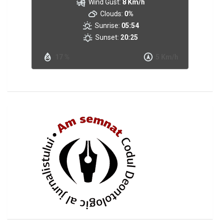
Wind Gust:
8 Km/h
Clouds:
0%
Sunrise:
05:54
Sunset:
20:25
17 %
5 Km/h