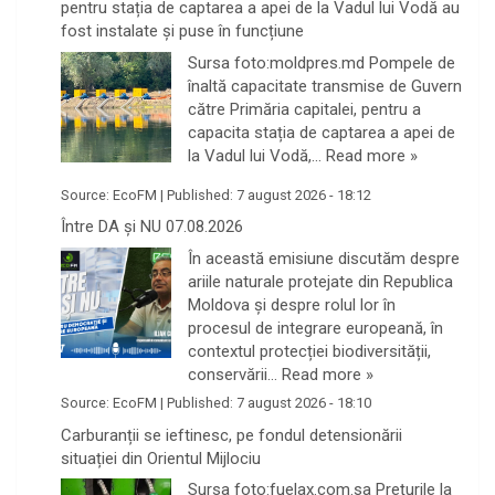
pentru stația de captarea a apei de la Vadul lui Vodă au
fost instalate și puse în funcțiune
Sursa foto:moldpres.md Pompele de
înaltă capacitate transmise de Guvern
către Primăria capitalei, pentru a
capacita stația de captarea a apei de
la Vadul lui Vodă,…
Read more »
Source:
EcoFM
|
Published:
7 august 2026 - 18:12
Între DA și NU 07.08.2026
În această emisiune discutăm despre
ariile naturale protejate din Republica
Moldova și despre rolul lor în
procesul de integrare europeană, în
contextul protecției biodiversității,
conservării…
Read more »
Source:
EcoFM
|
Published:
7 august 2026 - 18:10
Carburanții se ieftinesc, pe fondul detensionării
situației din Orientul Mijlociu
Sursa foto:fuelax.com.sa Prețurile la