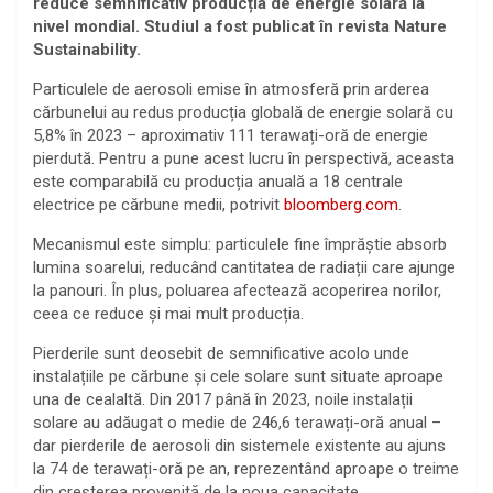
reduce semnificativ producția de energie solară la
nivel mondial. Studiul a fost publicat în revista Nature
Sustainability.
Particulele de aerosoli emise în atmosferă prin arderea
cărbunelui au redus producția globală de energie solară cu
5,8% în 2023 – aproximativ 111 terawați-oră de energie
pierdută. Pentru a pune acest lucru în perspectivă, aceasta
este comparabilă cu producția anuală a 18 centrale
electrice pe cărbune medii, potrivit
bloomberg.com
.
Mecanismul este simplu: particulele fine împrăștie absorb
lumina soarelui, reducând cantitatea de radiații care ajunge
la panouri. În plus, poluarea afectează acoperirea norilor,
ceea ce reduce și mai mult producția.
Pierderile sunt deosebit de semnificative acolo unde
instalațiile pe cărbune și cele solare sunt situate aproape
una de cealaltă. Din 2017 până în 2023, noile instalații
solare au adăugat o medie de 246,6 terawați-oră anual –
dar pierderile de aerosoli din sistemele existente au ajuns
la 74 de terawați-oră pe an, reprezentând aproape o treime
din creșterea provenită de la noua capacitate.