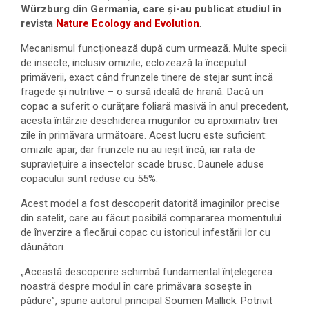
Würzburg din Germania, care și-au publicat studiul în
revista
Nature Ecology and Evolution
.
Mecanismul funcționează după cum urmează. Multe specii
de insecte, inclusiv omizile, eclozează la începutul
primăverii, exact când frunzele tinere de stejar sunt încă
fragede și nutritive – o sursă ideală de hrană. Dacă un
copac a suferit o curățare foliară masivă în anul precedent,
acesta întârzie deschiderea mugurilor cu aproximativ trei
zile în primăvara următoare. Acest lucru este suficient:
omizile apar, dar frunzele nu au ieșit încă, iar rata de
supraviețuire a insectelor scade brusc. Daunele aduse
copacului sunt reduse cu 55%.
Acest model a fost descoperit datorită imaginilor precise
din satelit, care au făcut posibilă compararea momentului
de înverzire a fiecărui copac cu istoricul infestării lor cu
dăunători.
„Această descoperire schimbă fundamental înțelegerea
noastră despre modul în care primăvara sosește în
pădure”, spune autorul principal Soumen Mallick. Potrivit