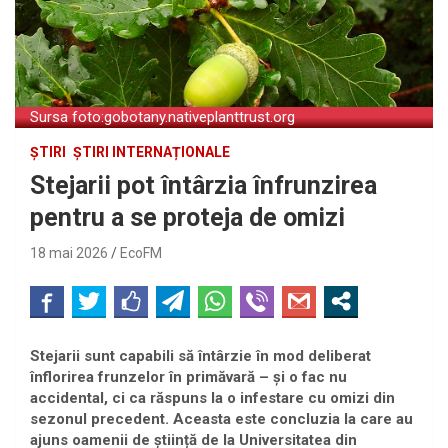
Sursa foto:gobotany.nativeplanttrust.org
ȘTIRI
ȘTIRI INTERNAȚIONALE
Stejarii pot întârzia înfrunzirea
pentru a se proteja de omizi
18 mai 2026
EcoFM
Stejarii sunt capabili să întârzie în mod deliberat
înflorirea frunzelor în primăvară – și o fac nu
accidental, ci ca răspuns la o infestare cu omizi din
sezonul precedent. Aceasta este concluzia la care au
ajuns oamenii de știință de la Universitatea din