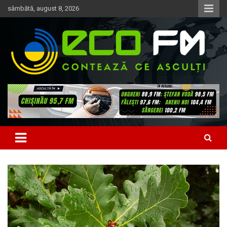
Skip
sâmbătă, august 8, 2026
to
content
Contează ce asculți
EcoFM