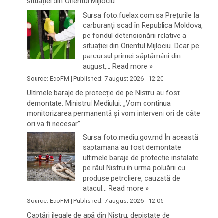
situației din Orientul Mijlociu
Sursa foto:fuelax.com.sa Prețurile la
carburanți scad în Republica Moldova,
pe fondul detensionării relative a
situației din Orientul Mijlociu. Doar pe
parcursul primei săptămâni din
august,…
Read more »
Source:
EcoFM
|
Published:
7 august 2026 - 12:20
Ultimele baraje de protecție de pe Nistru au fost
demontate. Ministrul Mediului: „Vom continua
monitorizarea permanentă și vom interveni ori de câte
ori va fi necesar”
Sursa foto:mediu.gov.md În această
săptămână au fost demontate
ultimele baraje de protecție instalate
pe râul Nistru în urma poluării cu
produse petroliere, cauzată de
atacul…
Read more »
Source:
EcoFM
|
Published:
7 august 2026 - 12:05
Captări ilegale de apă din Nistru, depistate de