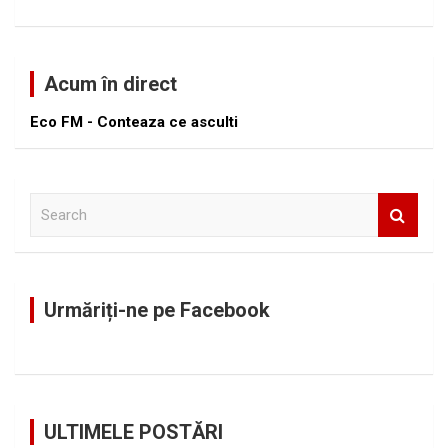
Acum în direct
Eco FM - Conteaza ce asculti
S
e
a
r
c
Urmăriți-ne pe Facebook
h
ULTIMELE POSTĂRI