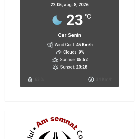
22:05,
aug. 8, 2026
23
°C
Cer Senin
Wind Gust:
45 Km/h
Clouds:
9%
Sunrise:
05:52
Sunset:
20:28
63 %
34 Km/h