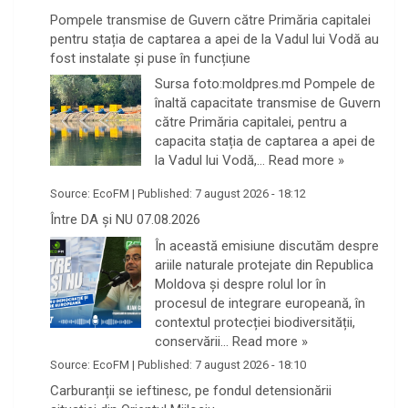
Pompele transmise de Guvern către Primăria capitalei
pentru stația de captarea a apei de la Vadul lui Vodă au
fost instalate și puse în funcțiune
Sursa foto:moldpres.md Pompele de
înaltă capacitate transmise de Guvern
către Primăria capitalei, pentru a
capacita stația de captarea a apei de
la Vadul lui Vodă,…
Read more »
Source:
EcoFM
|
Published:
7 august 2026 - 18:12
Între DA și NU 07.08.2026
În această emisiune discutăm despre
ariile naturale protejate din Republica
Moldova și despre rolul lor în
procesul de integrare europeană, în
contextul protecției biodiversității,
conservării…
Read more »
Source:
EcoFM
|
Published:
7 august 2026 - 18:10
Carburanții se ieftinesc, pe fondul detensionării