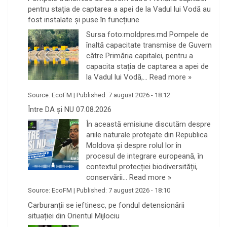
pentru stația de captarea a apei de la Vadul lui Vodă au
fost instalate și puse în funcțiune
Sursa foto:moldpres.md Pompele de
înaltă capacitate transmise de Guvern
către Primăria capitalei, pentru a
capacita stația de captarea a apei de
la Vadul lui Vodă,…
Read more »
Source:
EcoFM
|
Published:
7 august 2026 - 18:12
Între DA și NU 07.08.2026
În această emisiune discutăm despre
ariile naturale protejate din Republica
Moldova și despre rolul lor în
procesul de integrare europeană, în
contextul protecției biodiversității,
conservării…
Read more »
Source:
EcoFM
|
Published:
7 august 2026 - 18:10
Carburanții se ieftinesc, pe fondul detensionării
situației din Orientul Mijlociu