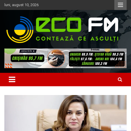
Skip
luni, august 10, 2026
to
content
Contează ce asculți
EcoFM