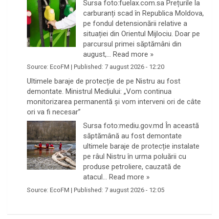
Sursa foto:fuelax.com.sa Prețurile la
carburanți scad în Republica Moldova,
pe fondul detensionării relative a
situației din Orientul Mijlociu. Doar pe
parcursul primei săptămâni din
august,…
Read more »
Source:
EcoFM
|
Published:
7 august 2026 - 12:20
Ultimele baraje de protecție de pe Nistru au fost
demontate. Ministrul Mediului: „Vom continua
monitorizarea permanentă și vom interveni ori de câte
ori va fi necesar”
Sursa foto:mediu.gov.md În această
săptămână au fost demontate
ultimele baraje de protecție instalate
pe râul Nistru în urma poluării cu
produse petroliere, cauzată de
atacul…
Read more »
Source:
EcoFM
|
Published:
7 august 2026 - 12:05