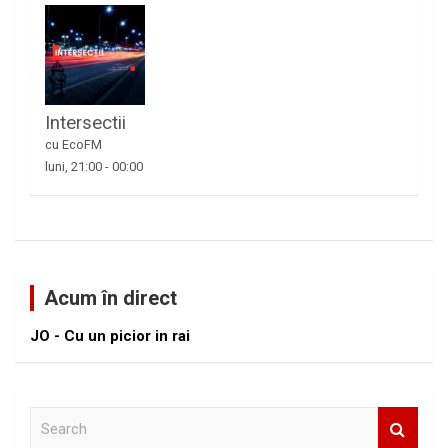
Intersectii
cu EcoFM
luni, 21:00
-
00:00
Acum în direct
JO - Cu un picior in rai
S
e