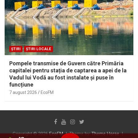
ȘTIRI
ȘTIRI LOCALE
Pompele transmise de Guvern către Primăria
capitalei pentru stația de captarea a apei de la
Vadul lui Vodă au fost instalate și puse în
funcțiune
7 august 2026
EcoFM
Copyright © 2026
EcoFM
Theme by:
Theme Horse