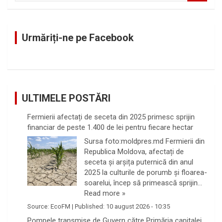
a
r
c
Urmăriți-ne pe Facebook
h
ULTIMELE POSTĂRI
Fermierii afectați de seceta din 2025 primesc sprijin
financiar de peste 1.400 de lei pentru fiecare hectar
Sursa foto:moldpres.md Fermierii din
Republica Moldova, afectați de
seceta și arșița puternică din anul
2025 la culturile de porumb și floarea-
soarelui, încep să primească sprijin…
Read more »
Source:
EcoFM
|
Published:
10 august 2026 - 10:35
Pompele transmise de Guvern către Primăria capitalei