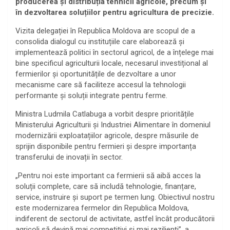
producerea și distribuția tehnicii agricole, precum și
în dezvoltarea soluțiilor pentru agricultura de precizie.
Vizita delegației în Republica Moldova are scopul de a
consolida dialogul cu instituțiile care elaborează și
implementează politici în sectorul agricol, de a înțelege mai
bine specificul agriculturii locale, necesarul investițional al
fermierilor și oportunitățile de dezvoltare a unor
mecanisme care să faciliteze accesul la tehnologii
performante și soluții integrate pentru ferme.
Ministra Ludmila Catlabuga a vorbit despre prioritățile
Ministerului Agriculturii și Industriei Alimentare în domeniul
modernizării exploatațiilor agricole, despre măsurile de
sprijin disponibile pentru fermieri și despre importanța
transferului de inovații în sector.
„Pentru noi este important ca fermierii să aibă acces la
soluții complete, care să includă tehnologie, finanțare,
service, instruire și suport pe termen lung. Obiectivul nostru
este modernizarea fermelor din Republica Moldova,
indiferent de sectorul de activitate, astfel încât producătorii
agricoli să devină mai competitivi și mai rezilienți”, a