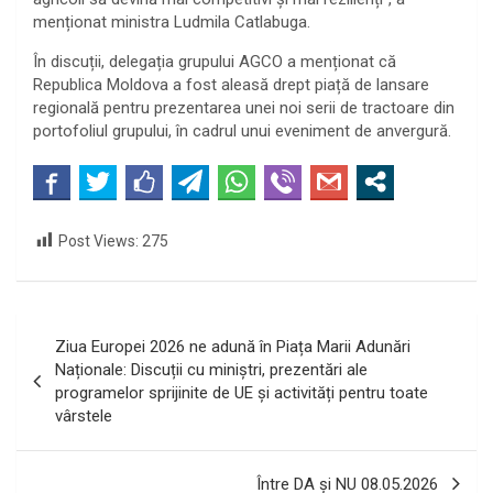
menționat ministra Ludmila Catlabuga.
În discuții, delegația grupului AGCO a menționat că
Republica Moldova a fost aleasă drept piață de lansare
regională pentru prezentarea unei noi serii de tractoare din
portofoliul grupului, în cadrul unui eveniment de anvergură.
Post Views:
275
Navigare
Ziua Europei 2026 ne adună în Piața Marii Adunări
în
Naționale: Discuții cu miniștri, prezentări ale
programelor sprijinite de UE și activități pentru toate
articole
vârstele
Între DA și NU 08.05.2026