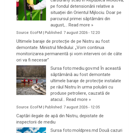
pe fondul detensionării relative a
situației din Orientul Mijlociu. Doar pe
parcursul primei săptămâni din
august,…
Read more »
Source:
EcoFM
|
Published:
7 august 2026 - 12:20
Ultimele baraje de protecție de pe Nistru au fost
demontate. Ministrul Mediului: „Vom continua
monitorizarea permanentă și vom interveni ori de câte
ori va fi necesar”
Sursa foto:mediu.gov.md În această
săptămână au fost demontate
ultimele baraje de protecție instalate
pe râul Nistru în urma poluării cu
produse petroliere, cauzată de
atacul…
Read more »
Source:
EcoFM
|
Published:
7 august 2026 - 12:05
Captări ilegale de apă din Nistru, depistate de
inspectorii de mediu
Sursa foto:moldpres.md Două cazuri