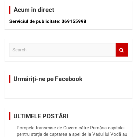
Acum în direct
Serviciul de publicitate: 069155998
S
e
a
r
c
Urmăriți-ne pe Facebook
h
ULTIMELE POSTĂRI
Pompele transmise de Guvern către Primăria capitalei
pentru stația de captarea a apei de la Vadul lui Vodă au