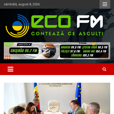
Skip
sâmbătă, august 8, 2026
to
content
Contează ce asculți
EcoFM