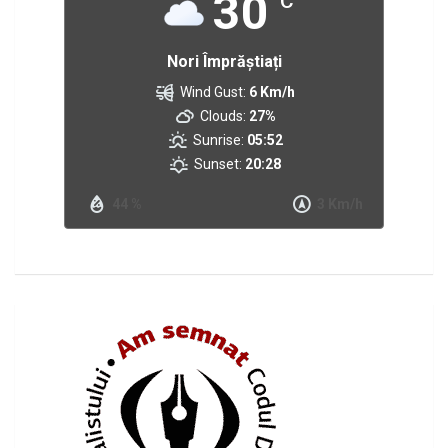
30
°C
Nori Împrăștiați
Wind Gust:
6 Km/h
Clouds:
27%
Sunrise:
05:52
Sunset:
20:28
44 %
3 Km/h