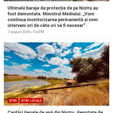
Ultimele baraje de protecție de pe Nistru au
fost demontate. Ministrul Mediului: „Vom
continua monitorizarea permanentă și vom
interveni ori de câte ori va fi necesar”
7 august 2026
EcoFM
ȘTIRI
ȘTIRI LOCALE
Captări ilegale de apă din Nistru, depistate de