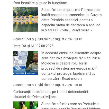
fost instalate și puse în funcțiune
Sursa foto:moldpres.md Pompele de
înaltă capacitate transmise de Guvern
către Primăria capitalei, pentru a
capacita stația de captarea a apei de
la Vadul lui Vodă,…
Read more »
Source:
EcoFM
|
Published:
7 august 2026 - 18:12
Între DA și NU 07.08.2026
În această emisiune discutăm despre
ariile naturale protejate din Republica
Moldova și despre rolul lor în
procesul de integrare europeană, în
contextul protecției biodiversității,
conservării…
Read more »
Source:
EcoFM
|
Published:
7 august 2026 - 18:10
Carburanții se ieftinesc, pe fondul detensionării
situației din Orientul Mijlociu
Sursa foto:fuelax.com.sa Prețurile la
carburanți scad în Republica Moldova,