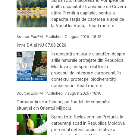
Sursa foto:moldpres.md Pompele de
înaltă capacitate transmise de Guvern
către Primăria capitalei, pentru a
capacita stația de captarea a apei de
la Vadul lui Vodă,…
Read more »
Source:
EcoFM
|
Published:
7 august 2026 - 18:12
Între DA și NU 07.08.2026
În această emisiune discutăm despre
ariile naturale protejate din Republica
Moldova și despre rolul lor în
procesul de integrare europeană, în
contextul protecției biodiversității,
conservării…
Read more »
Source:
EcoFM
|
Published:
7 august 2026 - 18:10
Carburanții se ieftinesc, pe fondul detensionării
situației din Orientul Mijlociu
Sursa foto:fuelax.com.sa Prețurile la
carburanți scad în Republica Moldova,
pe fondul detensionării relative a