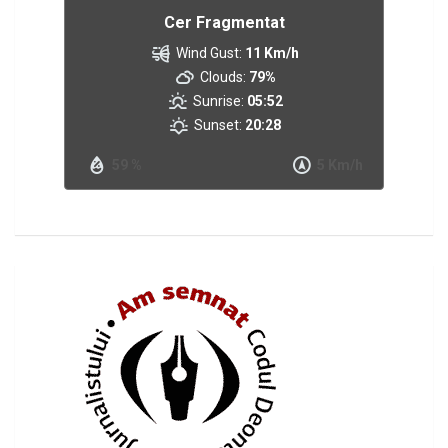
Cer Fragmentat
Wind Gust:
11 Km/h
Clouds:
79%
Sunrise:
05:52
Sunset:
20:28
59 %
5 Km/h