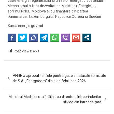
către energia regenerabilă și un viitor energetic sustenabil.
Mecanismul a fost dezvoltat de Ministerul Energiei, cu
sprijinul PNUD Moldova și cu finanțare din partea
Danemarcei, Luxemburgului, Republicii Coreea și Suediei.
Sursa:energie.gov.md
Post Views:
463
Navigare
ANRE a aprobat tarifele pentru gazele naturale furnizate
în
de S.A. „Energocom” din luna februarie 2026
articole
Ministrul Mediului s-a întâlnit cu directorii întreprinderilor
silvice din întreaga țară