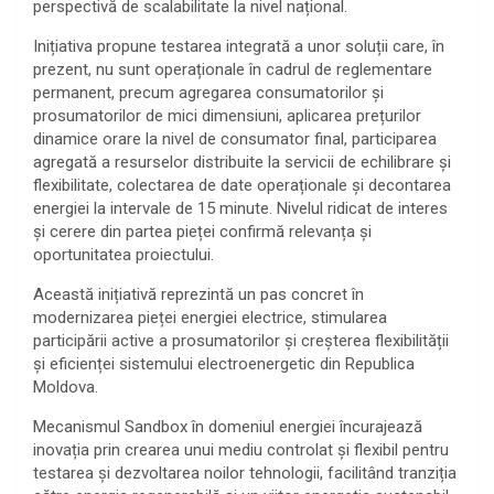
perspectivă de scalabilitate la nivel național.
Inițiativa propune testarea integrată a unor soluții care, în
prezent, nu sunt operaționale în cadrul de reglementare
permanent, precum agregarea consumatorilor și
prosumatorilor de mici dimensiuni, aplicarea prețurilor
dinamice orare la nivel de consumator final, participarea
agregată a resurselor distribuite la servicii de echilibrare și
flexibilitate, colectarea de date operaționale și decontarea
energiei la intervale de 15 minute. Nivelul ridicat de interes
și cerere din partea pieței confirmă relevanța și
oportunitatea proiectului.
Această inițiativă reprezintă un pas concret în
modernizarea pieței energiei electrice, stimularea
participării active a prosumatorilor și creșterea flexibilității
și eficienței sistemului electroenergetic din Republica
Moldova.
Mecanismul Sandbox în domeniul energiei încurajează
inovația prin crearea unui mediu controlat și flexibil pentru
testarea și dezvoltarea noilor tehnologii, facilitând tranziția