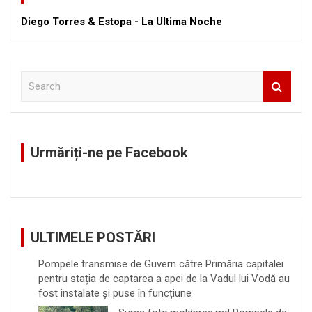
Diego Torres & Estopa - La Ultima Noche
S
e
a
r
c
Urmăriți-ne pe Facebook
h
ULTIMELE POSTĂRI
Pompele transmise de Guvern către Primăria capitalei
pentru stația de captarea a apei de la Vadul lui Vodă au
fost instalate și puse în funcțiune