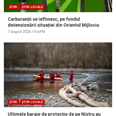
ȘTIRI
ȘTIRI LOCALE
Carburanții se ieftinesc, pe fondul
detensionării situației din Orientul Mijlociu
7 august 2026
EcoFM
ȘTIRI
ȘTIRI LOCALE
Ultimele baraje de protecție de pe Nistru au