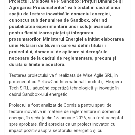
Proiectul „Moldova VPP Sandbox: Prețuri Dinamice și
Agregarea Prosumatorilor” va fi testat în cadrul unui
spațiu de testare inovativă în domeniul energiei,
cunoscut sub denumirea de Sandbox, oferind
posibilitatea experimentării unor soluții avansate
pentru flexibilizarea pieței și integrarea
prosumatorilor. Ministerul Energiei a inițiat elaborarea
unei Hotărâri de Guvern care va defini titularii
proiectului, domeniul de aplicare și derogările
necesare de la cadrul de reglementare, precum și
durata și limitele acestora.
Testarea proiectului va fi realizată de Wise Agile SRL, în
parteneriat cu YellowGrid International Limited și Hexpera
Tech S.R.L., aducând expertiză tehnologică și inovație în
cadrul Sandbox-ului energetic.
Proiectul a fost analizat de Comisia pentru spații de
testare inovativă în materie de reglementare în domeniul
energiei, în ședința din 15 ianuarie 2026, și a fost acceptat
spre aprobare, fiind apreciat ca un proiect inovator, cu
impact pozitiv asupra sectorului energetic și cu