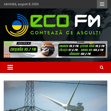
Skip
sâmbătă, august 8, 2026
to
content
Contează ce asculți
EcoFM