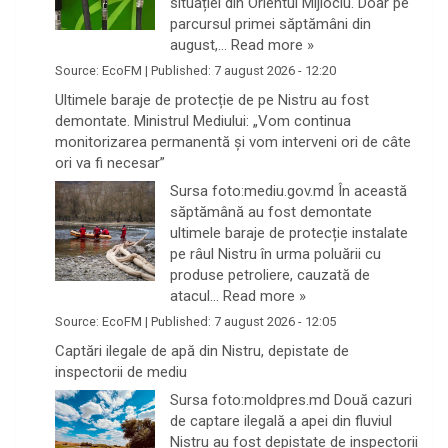
situației din Orientul Mijlociu. Doar pe
parcursul primei săptămâni din
august,…
Read more »
Source:
EcoFM
|
Published:
7 august 2026 - 12:20
Ultimele baraje de protecție de pe Nistru au fost
demontate. Ministrul Mediului: „Vom continua
monitorizarea permanentă și vom interveni ori de câte
ori va fi necesar”
Sursa foto:mediu.gov.md În această
săptămână au fost demontate
ultimele baraje de protecție instalate
pe râul Nistru în urma poluării cu
produse petroliere, cauzată de
atacul…
Read more »
Source:
EcoFM
|
Published:
7 august 2026 - 12:05
Captări ilegale de apă din Nistru, depistate de
inspectorii de mediu
Sursa foto:moldpres.md Două cazuri
de captare ilegală a apei din fluviul
Nistru au fost depistate de inspectorii