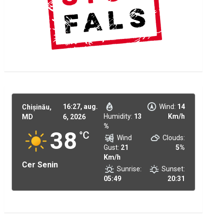
16:27,
aug.
Wind:
14
Chișinău,
Humidity:
13
Km/h
MD
6, 2026
%
38
°C
Wind
Clouds:
Gust:
21
5%
Km/h
Cer Senin
Sunrise:
Sunset:
05:49
20:31