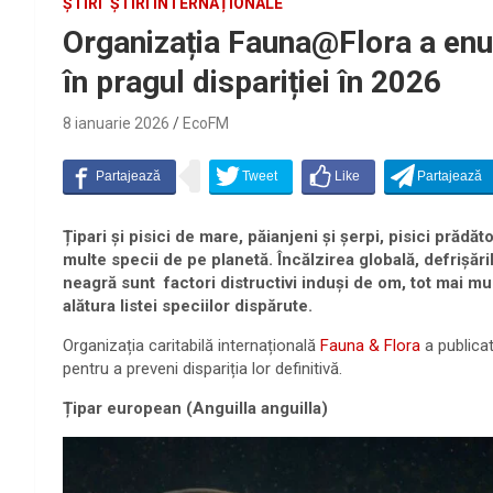
ȘTIRI
ȘTIRI INTERNAȚIONALE
Organizația Fauna@Flora a enu
în pragul dispariției în 2026
8 ianuarie 2026
EcoFM
Țipari și pisici de mare, păianjeni și șerpi, pisici prădă
multe specii de pe planetă. Încălzirea globală, defrișăr
neagră sunt factori distructivi induși de om, tot mai mul
alătura listei speciilor dispărute.
Organizația caritabilă internațională
Fauna & Flora
a publicat
pentru a preveni dispariția lor definitivă.
Țipar european (Anguilla anguilla)