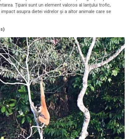
area. Țiparii sunt un element valoros al lanțului trofic,
 impact asupra dietei vidrelor și a altor animale care se
s)