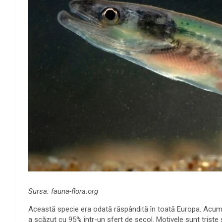
Sursa: fauna-flora.org
Această specie era odată răspândită în toată Europa. Acum es
a scăzut cu 95% într-un sfert de secol. Motivele sunt triste