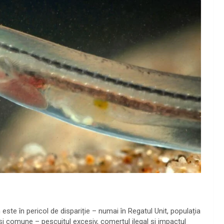
te în pericol de dispariție – numai în Regatul Unit, populația
 și comune – pescuitul excesiv, comerțul ilegal și impactul