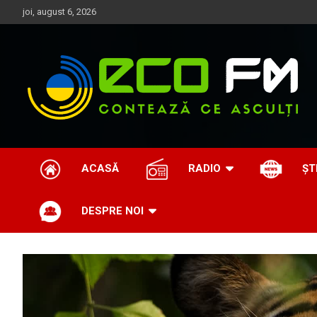
Skip
joi, august 6, 2026
to
content
Contează ce asculți
EcoFM
ACASĂ
RADIO
ȘT
DESPRE NOI