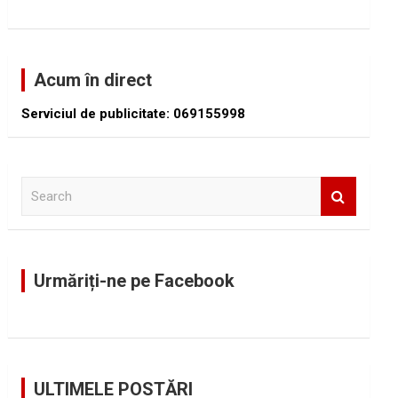
Acum în direct
Serviciul de publicitate: 069155998
S
e
a
r
c
Urmăriți-ne pe Facebook
h
ULTIMELE POSTĂRI