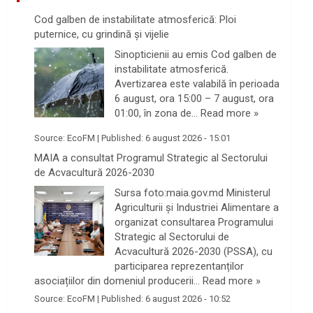
Cod galben de instabilitate atmosferică: Ploi
puternice, cu grindină și vijelie
Sinopticienii au emis Cod galben de
instabilitate atmosferică.
Avertizarea este valabilă în perioada
6 august, ora 15:00 – 7 august, ora
01:00, în zona de…
Read more »
Source:
EcoFM
|
Published:
6 august 2026 - 15:01
MAIA a consultat Programul Strategic al Sectorului
de Acvacultură 2026-2030
Sursa foto:maia.gov.md Ministerul
Agriculturii și Industriei Alimentare a
organizat consultarea Programului
Strategic al Sectorului de
Acvacultură 2026-2030 (PSSA), cu
participarea reprezentanților
asociațiilor din domeniul producerii…
Read more »
Source:
EcoFM
|
Published:
6 august 2026 - 10:52