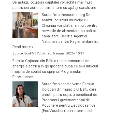
De astăzi, locuitorii capitalei vor achita mai mult
pentru serviciile de alimentare cu apă și canalizare
Sursa foto:thecounter.org De
astăzi, locuitorii municipiului
Chișinău vor plăti mai mult pentru
serviciile de alimentare cu apă și
canalizare. Decizia Agenției
Naționale pentru Reglementare în…
Read more »
Source:
EcoFM
|
Published:
6 august 2026 - 10:31
Familia Cojocari din Bălți a redus consumul de
energie electrică în gospodărie după ce și-a înlocuit
mașina de spălat cu sprijinul Programului
EcoVoucher
Sursa foto:cned.gov.md Familia
Cojocari din municipiul Bălți, care
crește patru copii, a beneficiat de
Programul guvernamental de
Vouchere pentru Electrocasnice
(EcoVoucher), prin intermediul