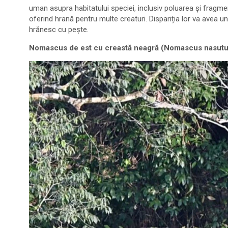
uman asupra habitatului speciei, inclusiv poluarea și fragment
oferind hrană pentru multe creaturi. Dispariția lor va avea un
hrănesc cu pește.
Nomascus de est cu creastă neagră (Nomascus nasutu