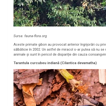
Sursa: fauna-flora.org
Aceste primate gibon au provocat anterior îngrijorări cu privi
sălbăticie în 2002. Un astfel de miracol s-ar putea să nu s
animale și sunt în pericol de dispariție din cauza consangviniză
Tarantula curcubeu indiană (Cilantica devamatha)