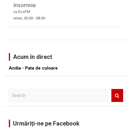
Insomnia
cu EcoFM
vineri, 00:00
-
08:00
Acum în direct
Andia - Pata de culoare
S
e
a
r
c
Urmăriți-ne pe Facebook
h