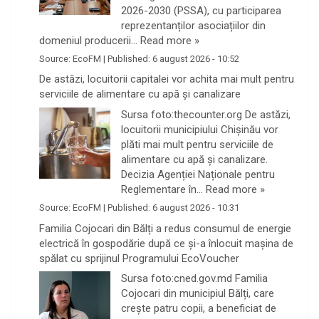
2026-2030 (PSSA), cu participarea
reprezentanților asociațiilor din
domeniul producerii…
Read more »
Source:
EcoFM
|
Published:
6 august 2026 - 10:52
De astăzi, locuitorii capitalei vor achita mai mult pentru
serviciile de alimentare cu apă și canalizare
Sursa foto:thecounter.org De astăzi,
locuitorii municipiului Chișinău vor
plăti mai mult pentru serviciile de
alimentare cu apă și canalizare.
Decizia Agenției Naționale pentru
Reglementare în…
Read more »
Source:
EcoFM
|
Published:
6 august 2026 - 10:31
Familia Cojocari din Bălți a redus consumul de energie
electrică în gospodărie după ce și-a înlocuit mașina de
spălat cu sprijinul Programului EcoVoucher
Sursa foto:cned.gov.md Familia
Cojocari din municipiul Bălți, care
crește patru copii, a beneficiat de