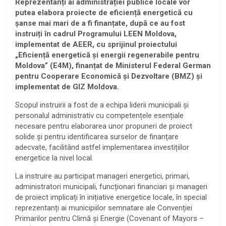
Reprezentanți ai administrației publice locale vor
putea elabora proiecte de eficiență energetică cu
șanse mai mari de a fi finanțate, după ce au fost
instruiți în cadrul Programului LEEN Moldova,
implementat de AEER, cu sprijinul proiectului
„Eficiență energetică și energii regenerabile pentru
Moldova” (E4M), finanțat de Ministerul Federal German
pentru Cooperare Economică și Dezvoltare (BMZ) și
implementat de GIZ Moldova.
Scopul instruirii a fost de a echipa liderii municipali și
personalul administrativ cu competențele esențiale
necesare pentru elaborarea unor propuneri de proiect
solide și pentru identificarea surselor de finanțare
adecvate, facilitând astfel implementarea investițiilor
energetice la nivel local.
La instruire au participat manageri energetici, primari,
administratori municipali, funcționari financiari și manageri
de proiect implicați în inițiative energetice locale, în special
reprezentanți ai municipiilor semnatare ale Convenției
Primarilor pentru Climă și Energie (Covenant of Mayors –