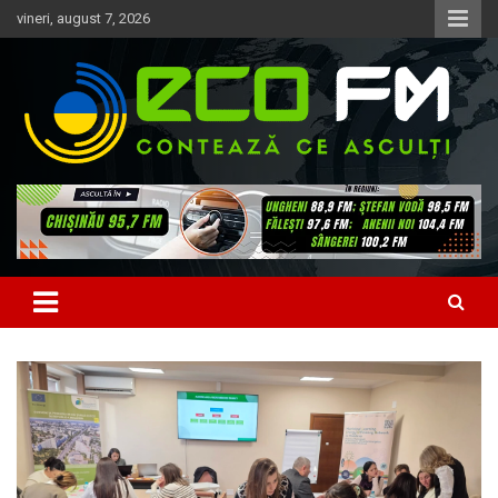
Skip
vineri, august 7, 2026
to
content
Contează ce asculți
EcoFM