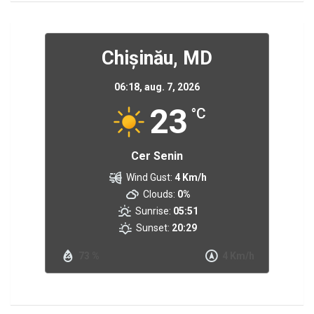
Chișinău, MD
06:18,
aug. 7, 2026
23
°C
Cer Senin
Wind Gust:
4 Km/h
Clouds:
0%
Sunrise:
05:51
Sunset:
20:29
73 %
4 Km/h