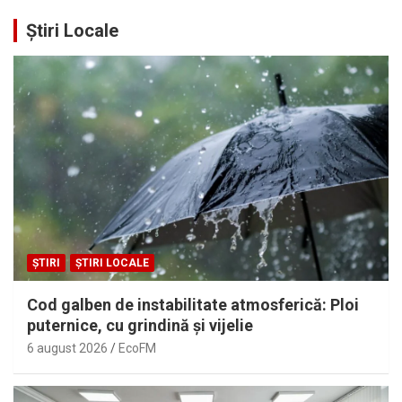
Știri Locale
ȘTIRI
ȘTIRI LOCALE
Cod galben de instabilitate atmosferică: Ploi
puternice, cu grindină și vijelie
6 august 2026
EcoFM