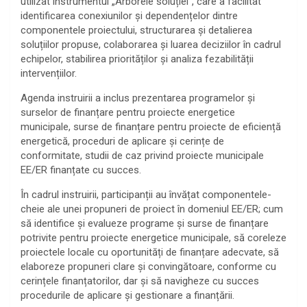
utilizat instrumentul „Arborele soluției”, care a facilitat
identificarea conexiunilor și dependențelor dintre
componentele proiectului, structurarea și detalierea
soluțiilor propuse, colaborarea și luarea deciziilor în cadrul
echipelor, stabilirea priorităților și analiza fezabilității
intervențiilor.
Agenda instruirii a inclus prezentarea programelor și
surselor de finanțare pentru proiecte energetice
municipale, surse de finanțare pentru proiecte de eficiență
energetică, proceduri de aplicare și cerințe de
conformitate, studii de caz privind proiecte municipale
EE/ER finanțate cu succes.
În cadrul instruirii, participanții au învățat componentele-
cheie ale unei propuneri de proiect în domeniul EE/ER; cum
să identifice și evalueze programe și surse de finanțare
potrivite pentru proiecte energetice municipale, să coreleze
proiectele locale cu oportunități de finanțare adecvate, să
elaboreze propuneri clare și convingătoare, conforme cu
cerințele finanțatorilor, dar și să navigheze cu succes
procedurile de aplicare și gestionare a finanțării.