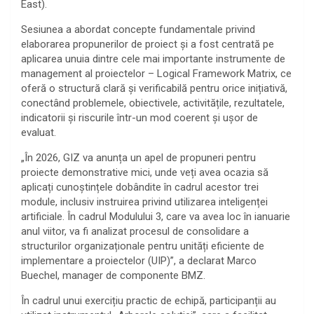
East).
Sesiunea a abordat concepte fundamentale privind
elaborarea propunerilor de proiect și a fost centrată pe
aplicarea unuia dintre cele mai importante instrumente de
management al proiectelor – Logical Framework Matrix, ce
oferă o structură clară și verificabilă pentru orice inițiativă,
conectând problemele, obiectivele, activitățile, rezultatele,
indicatorii și riscurile într-un mod coerent și ușor de
evaluat.
„În 2026, GIZ va anunța un apel de propuneri pentru
proiecte demonstrative mici, unde veți avea ocazia să
aplicați cunoștințele dobândite în cadrul acestor trei
module, inclusiv instruirea privind utilizarea inteligenței
artificiale. În cadrul Modulului 3, care va avea loc în ianuarie
anul viitor, va fi analizat procesul de consolidare a
structurilor organizaționale pentru unități eficiente de
implementare a proiectelor (UIP)”, a declarat Marco
Buechel, manager de componente BMZ.
În cadrul unui exercițiu practic de echipă, participanții au