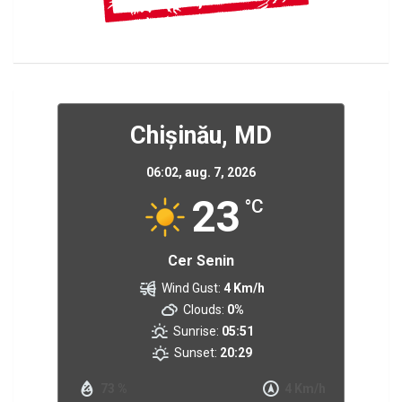
Chișinău, MD
06:02,
aug. 7, 2026
23
°C
Cer Senin
Wind Gust:
4 Km/h
Clouds:
0%
Sunrise:
05:51
Sunset:
20:29
73 %
4 Km/h