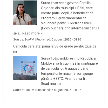
Sursa foto:cned.gov.md Familia
Cojocari din municipiul Bălți, care
crește patru copii, a beneficiat de
Programul guvernamental de
Vouchere pentru Electrocasnice
(EcoVoucher), prin intermediul căruia
și-a…
Read more »
Source:
EcoFM
|
Published:
6 august 2026 - 08:36
Canicula persistă: până la 38 de grade pentru ziua de
joi
Sursa foto:moldpres.md Republica
Moldova va fi cuprinsă în continuare
de caniculă joi, 6 august, când
temperaturile maxime vor ajunge
până la +38°C. Vremea va fi…
Read more »
Source:
EcoFM
|
Published:
6 august 2026 - 08:27