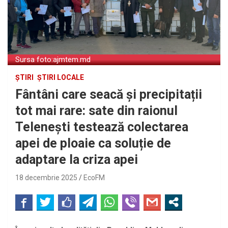
Sursa foto:ajmtem.md
ȘTIRI
ȘTIRI LOCALE
Fântâni care seacă și precipitații
tot mai rare: sate din raionul
Telenești testează colectarea
apei de ploaie ca soluție de
adaptare la criza apei
18 decembrie 2025
EcoFM