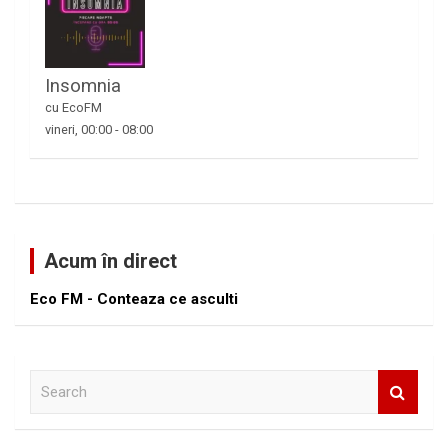
Insomnia
cu EcoFM
vineri, 00:00
-
08:00
Acum în direct
Eco FM - Conteaza ce asculti
S
e
a
r