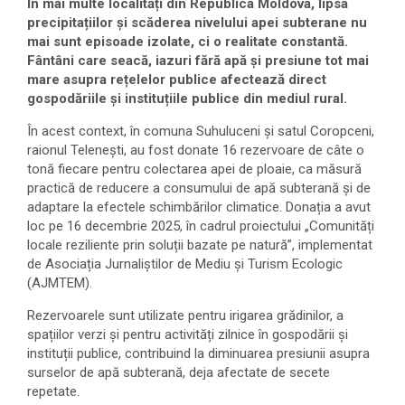
În mai multe localități din Republica Moldova, lipsa
precipitațiilor și scăderea nivelului apei subterane nu
mai sunt episoade izolate, ci o realitate constantă.
Fântâni care seacă, iazuri fără apă și presiune tot mai
mare asupra rețelelor publice afectează direct
gospodăriile și instituțiile publice din mediul rural.
În acest context, în comuna Suhuluceni și satul Coropceni,
raionul Telenești, au fost donate 16 rezervoare de câte o
tonă fiecare pentru colectarea apei de ploaie, ca măsură
practică de reducere a consumului de apă subterană și de
adaptare la efectele schimbărilor climatice. Donația a avut
loc pe 16 decembrie 2025, în cadrul proiectului „Comunități
locale reziliente prin soluții bazate pe natură”, implementat
de Asociația Jurnaliștilor de Mediu și Turism Ecologic
(AJMTEM).
Rezervoarele sunt utilizate pentru irigarea grădinilor, a
spațiilor verzi și pentru activități zilnice în gospodării și
instituții publice, contribuind la diminuarea presiunii asupra
surselor de apă subterană, deja afectate de secete
repetate.