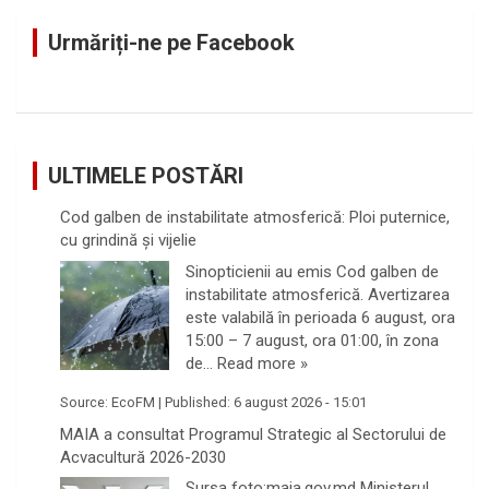
c
Urmăriți-ne pe Facebook
h
ULTIMELE POSTĂRI
Cod galben de instabilitate atmosferică: Ploi puternice,
cu grindină și vijelie
Sinopticienii au emis Cod galben de
instabilitate atmosferică. Avertizarea
este valabilă în perioada 6 august, ora
15:00 – 7 august, ora 01:00, în zona
de…
Read more »
Source:
EcoFM
|
Published:
6 august 2026 - 15:01
MAIA a consultat Programul Strategic al Sectorului de
Acvacultură 2026-2030
Sursa foto:maia.gov.md Ministerul