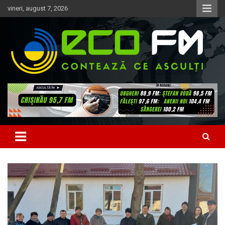
Skip
vineri, august 7, 2026
to
content
Contează ce asculți
EcoFM