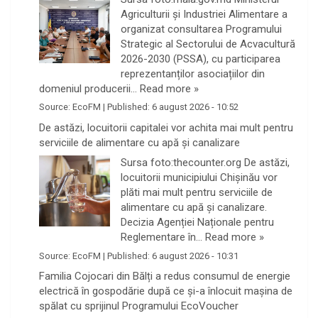
Agriculturii și Industriei Alimentare a
organizat consultarea Programului
Strategic al Sectorului de Acvacultură
2026-2030 (PSSA), cu participarea
reprezentanților asociațiilor din
domeniul producerii…
Read more »
Source:
EcoFM
|
Published:
6 august 2026 - 10:52
De astăzi, locuitorii capitalei vor achita mai mult pentru
serviciile de alimentare cu apă și canalizare
Sursa foto:thecounter.org De astăzi,
locuitorii municipiului Chișinău vor
plăti mai mult pentru serviciile de
alimentare cu apă și canalizare.
Decizia Agenției Naționale pentru
Reglementare în…
Read more »
Source:
EcoFM
|
Published:
6 august 2026 - 10:31
Familia Cojocari din Bălți a redus consumul de energie
electrică în gospodărie după ce și-a înlocuit mașina de
spălat cu sprijinul Programului EcoVoucher