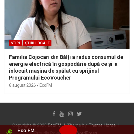
ȘTIRI
ȘTIRI LOCALE
Familia Cojocari din Bălți a redus consumul de
energie electrică în gospodărie după ce și-a
înlocuit mașina de spălat cu sprijinul
Programului EcoVoucher
6 august 2026
EcoFM
Copyright © 2026
EcoFM
Theme by:
Theme Horse
Eco FM
Proudly Powered by:
WordPress