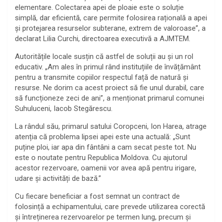
elementare. Colectarea apei de ploaie este o soluție
simplă, dar eficientă, care permite folosirea rațională a apei
și protejarea resurselor subterane, extrem de valoroase”, a
declarat Lilia Curchi, directoarea executivă a AJMTEM.
Autoritățile locale susțin că astfel de soluții au și un rol
educativ. „Am ales în primul rând instituțiile de învățământ
pentru a transmite copiilor respectul față de natură și
resurse. Ne dorim ca acest proiect să fie unul durabil, care
să funcționeze zeci de ani”, a menționat primarul comunei
Suhuluceni, Iacob Stegărescu.
La rândul său, primarul satului Coropceni, Ion Harea, atrage
atenția că problema lipsei apei este una actuală: „Sunt
puține ploi, iar apa din fântâni a cam secat peste tot. Nu
este o noutate pentru Republica Moldova. Cu ajutorul
acestor rezervoare, oamenii vor avea apă pentru irigare,
udare și activități de bază.”
Cu fiecare beneficiar a fost semnat un contract de
folosință a echipamentului, care prevede utilizarea corectă
și întreținerea rezervoarelor pe termen lung, precum și