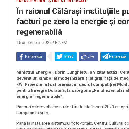
ENERGIE VERDE
ȘTIRI
ȘTIRI LOCALE
În raionul Călărași instituțiile 
facturi pe zero la energie și c
regenerabilă
16 decembrie 2025
EcoFM
Ministrul Energiei, Dorin Junghietu, a vizitat astăzi Cen
devenit un simbol al modernizării și al grijii față de me
kW.
Proiectul a fost premiat în cadrul competiției Mol
pentru Energie Durabilă, la categoria „Rolul exemplar a
energiei regenerabile”.
Panourile fotovoltaice au fost instalate în anul 2023 cu spri
European Expres.
Până la instalarea sistemului fotovoltaic, Centrul Cultural 