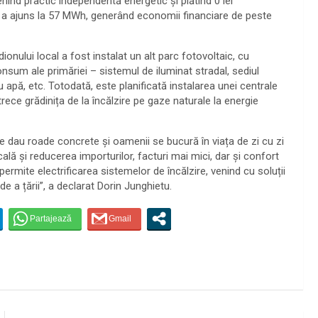
nind practic independentă energetic și plătind 0 lei
s a ajuns la 57 MWh, generând economii financiare de peste
adionului local a fost instalat un alt parc fotovoltaic, cu
nsum ale primăriei – sistemul de iluminat stradal, sediul
 apă, etc. Totodată, este planificată instalarea unei centrale
ce grădinița de la încălzire pe gaze naturale la energie
e dau roade concrete și oamenii se bucură în viața de zi cu zi
ală și reducerea importurilor, facturi mai mici, dar și confort
permite electrificarea sistemelor de încălzire, venind cu soluții
de a țării”, a declarat Dorin Junghietu.