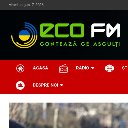
Skip
vineri, august 7, 2026
to
content
Contează ce asculți
EcoFM
ACASĂ
RADIO
ȘT
DESPRE NOI