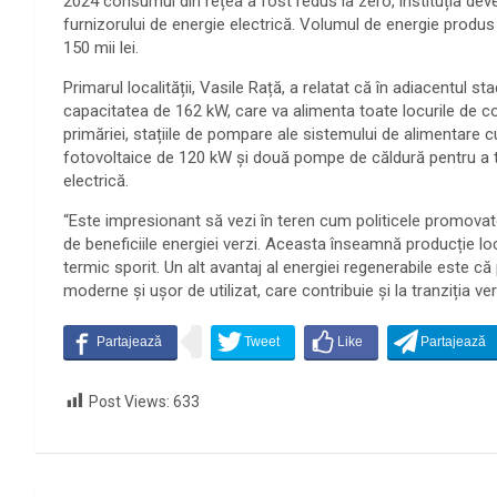
2024 consumul din rețea a fost redus la zero, instituția deve
furnizorului de energie electrică. Volumul de energie produ
150 mii lei.
Primarul localității, Vasile Rață, a relatat că în adiacentul st
capacitatea de 162 kW, care va alimenta toate locurile de co
primăriei, stațiile de pompare ale sistemului de alimentare cu
fotovoltaice de 120 kW și două pompe de căldură pentru a tre
electrică.
“Este impresionant să vezi în teren cum politicele promovat
de beneficiile energiei verzi. Aceasta înseamnă producție loc
termic sporit. Un alt avantaj al energiei regenerabile este că 
moderne și ușor de utilizat, care contribuie și la tranziția ver
Post Views:
633