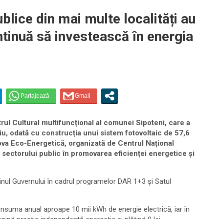
publice din mai multe localități au
ontinuă să investească în energia
trul Cultural multifuncțional al comunei Sipoteni, care a
diu, odată cu construcția unui sistem fotovoltaic de 57,6
dova Eco-Energetică, organizată de Centrul Național
l sectorului public în promovarea eficienței energetice și
jinul Guvernului în cadrul programelor DAR 1+3 și Satul
consuma anual aproape 10 mii kWh de energie electrică, iar în