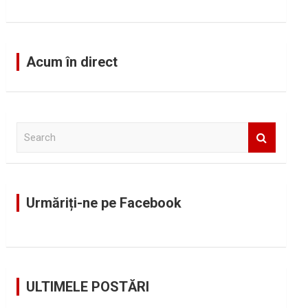
Acum în direct
S
e
a
r
c
Urmăriți-ne pe Facebook
h
ULTIMELE POSTĂRI