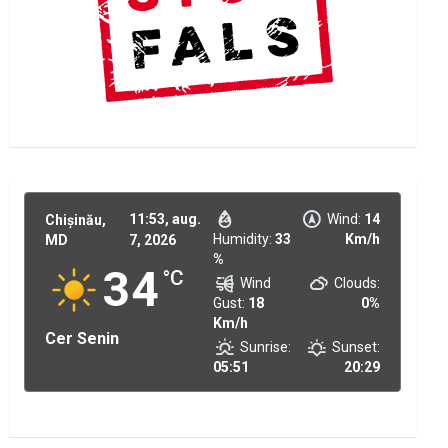
11:53,
aug.
Wind:
14
Chișinău,
Humidity:
33
Km/h
MD
7, 2026
%
34
°C
Wind
Clouds:
Gust:
18
0%
Km/h
Cer Senin
Sunrise:
Sunset:
05:51
20:29