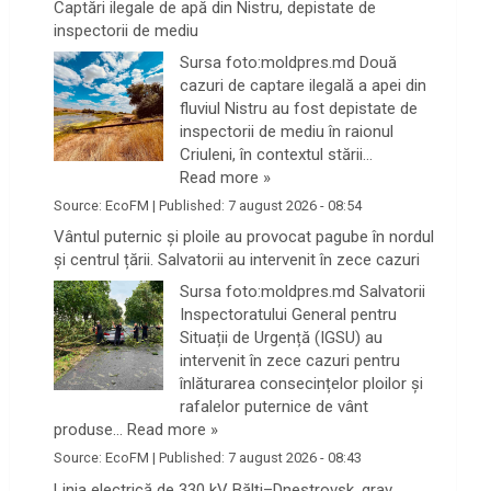
Captări ilegale de apă din Nistru, depistate de
inspectorii de mediu
Sursa foto:moldpres.md Două
cazuri de captare ilegală a apei din
fluviul Nistru au fost depistate de
inspectorii de mediu în raionul
Criuleni, în contextul stării…
Read more »
Source:
EcoFM
|
Published:
7 august 2026 - 08:54
Vântul puternic și ploile au provocat pagube în nordul
și centrul țării. Salvatorii au intervenit în zece cazuri
Sursa foto:moldpres.md Salvatorii
Inspectoratului General pentru
Situații de Urgență (IGSU) au
intervenit în zece cazuri pentru
înlăturarea consecințelor ploilor și
rafalelor puternice de vânt
produse…
Read more »
Source:
EcoFM
|
Published:
7 august 2026 - 08:43
Linia electrică de 330 kV Bălți–Dnestrovsk, grav