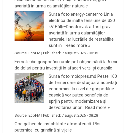
avariată în urma calamităților naturale
Sursa foto:energy-center.ro Linia
electrică de înaltă tensiune de 330
kV Bălți–Dnestrovsk a fost grav
avariată în urma calamităților
naturale, iar lucrările de restabilire
sunt în…
Read more »
Source:
EcoFM
|
Published:
7 august 2026 - 08:35
Femeile din gospodării rurale pot obține până la 6 mii
de dolari pentru investiții în afaceri verzi şi durabile
Sursa foto:moldpres.md Peste 160
de femei care desfășoară activități
economice la nivel de gospodărie
casnică vor putea beneficia de
sprijin pentru modernizarea și
dezvoltarea unor…
Read more »
Source:
EcoFM
|
Published:
7 august 2026 - 08:28
Cod galben de instabilitate atmosferică: Ploi
puternice, cu grindină și vijelie