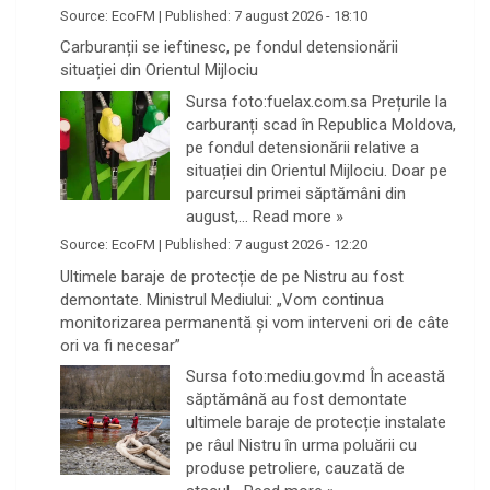
Source:
EcoFM
|
Published:
7 august 2026 - 18:10
Carburanții se ieftinesc, pe fondul detensionării
situației din Orientul Mijlociu
Sursa foto:fuelax.com.sa Prețurile la
carburanți scad în Republica Moldova,
pe fondul detensionării relative a
situației din Orientul Mijlociu. Doar pe
parcursul primei săptămâni din
august,…
Read more »
Source:
EcoFM
|
Published:
7 august 2026 - 12:20
Ultimele baraje de protecție de pe Nistru au fost
demontate. Ministrul Mediului: „Vom continua
monitorizarea permanentă și vom interveni ori de câte
ori va fi necesar”
Sursa foto:mediu.gov.md În această
săptămână au fost demontate
ultimele baraje de protecție instalate
pe râul Nistru în urma poluării cu
produse petroliere, cauzată de