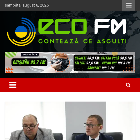
Skip
sâmbătă, august 8, 2026
to
content
Contează ce asculți
EcoFM