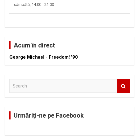
sâmbătă, 14:00
-
21:00
Acum în direct
George Michael - Freedom! '90
S
e
a
r
c
Urmăriți-ne pe Facebook
h