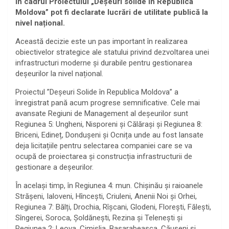
în cadrul Proiectului „Deșeuri solide în Republica
Moldova” pot fi declarate lucrări de utilitate publică la
nivel național.
Această decizie este un pas important în realizarea
obiectivelor strategice ale statului privind dezvoltarea unei
infrastructuri moderne și durabile pentru gestionarea
deșeurilor la nivel național.
Proiectul ”Deșeuri Solide în Republica Moldova” a
înregistrat pană acum progrese semnificative. Cele mai
avansate Regiuni de Management al deșeurilor sunt
Regiunea 5: Ungheni, Nisporeni și Călărași și Regiunea 8:
Briceni, Edineț, Dondușeni și Ocnița unde au fost lansate
deja licitațiile pentru selectarea companiei care se va
ocupă de proiectarea și construcția infrastructurii de
gestionare a deșeurilor.
În același timp, în Regiunea 4: mun. Chișinău și raioanele
Strășeni, Ialoveni, Hîncești, Criuleni, Anenii Noi și Orhei,
Regiunea 7: Bălți, Drochia, Rîșcani, Glodeni, Florești, Fălești,
Sîngerei, Soroca, Șoldănești, Rezina și Telenești și
Regiunea 2: Leova, Cimișlia, Basarabeasca, Căușeni și