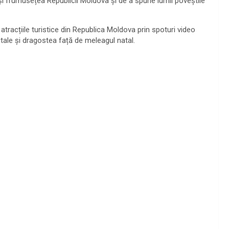
e și frumusețea Republicii Moldova și de a spune lumii poveștile
atracțiile turistice din Republica Moldova prin spoturi video
itale și dragostea față de meleagul natal.