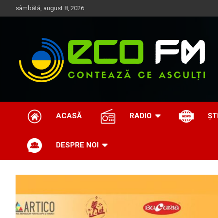
Skip
sâmbătă, august 8, 2026
to
content
Contează ce asculți
EcoFM
ACASĂ
RADIO
ȘT
DESPRE NOI