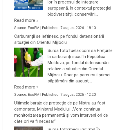
lor în procesul de integrare
europeană, în contextul protecției
biodiversității, conservării…
Read more »
Source:
EcoFM
|
Published:
7 august 2026 - 18:10
Carburanții se ieftinesc, pe fondul detensionării
situației din Orientul Mijlociu
Sursa foto:fuelax.com.sa Prețurile
la carburanți scad în Republica
Moldova, pe fondul detensionării
relative a situației din Orientul
Mijlociu. Doar pe parcursul primei
săptămâni din august,…
Read more »
Source:
EcoFM
|
Published:
7 august 2026 - 12:20
Ultimele baraje de protecție de pe Nistru au fost
demontate. Ministrul Mediului: „Vom continua
monitorizarea permanentă și vom interveni ori de
câte ori va fi necesar”
Sursa foto:mediu.gov.md În