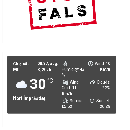
00:37,
aug.
Wind:
10
Chișinău,
Humidity:
43
Km/h
MD
8, 2026
%
30
°C
Wind
Clouds:
Gust:
11
32%
Km/h
Nori Împrăștiați
Sunrise:
Sunset:
05:52
20:28