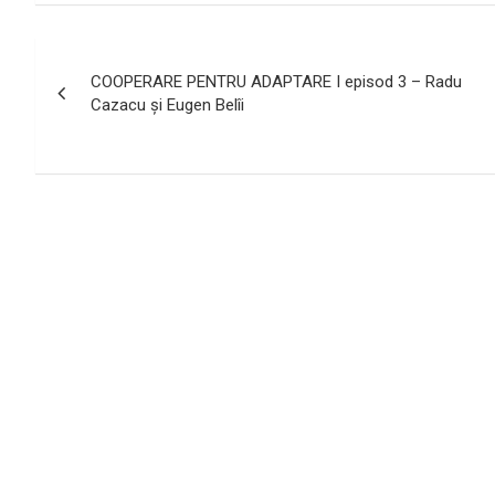
Navigare
COOPERARE PENTRU ADAPTARE I episod 3 – Radu
în
Cazacu și Eugen Belîi
articole