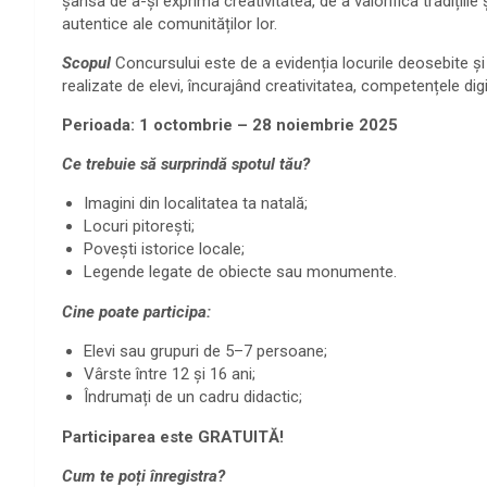
șansa de a-și exprima creativitatea, de a valorifica tradițiil
autentice ale comunităților lor.
Scopul
Concursului este de a evidenția locurile deosebite și 
realizate de elevi, încurajând creativitatea, competențele dig
Perioada: 1 octombrie – 28 noiembrie 2025
Ce trebuie să surprindă spotul tău?
Imagini din localitatea ta natală;
Locuri pitorești;
Povești istorice locale;
Legende legate de obiecte sau monumente.
Cine poate participa:
Elevi sau grupuri de 5–7 persoane;
Vârste între 12 și 16 ani;
Îndrumați de un cadru didactic;
Participarea este GRATUITĂ!
Cum te poți înregistra?