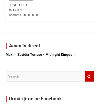
Insomnia
cu EcoFM
sâmbătă, 00:00
-
09:00
Acum în direct
Maxim Zavidia Tensso - Midnight Kingdom
S
e
a
r
c
Urmăriți-ne pe Facebook
h