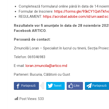
Completează formularul online până în data de 14 noiemb
Formular de înscriere:
https://forms.gle/95kCY1QxhTkfv
REGULAMENT:
https://acrobat.adobe.com/id/urn:aaid:
Rezultatele vor fi anunțate în data de 28 noiembrie 2025
Facebook ARTICO.
Persoană de contact:
Zmuncilă Loran – Specialist în lucrul cu tinerii, Secția Proiec
Telefon: 069346983
E-mail:
loran.zmuncila@artico.md
Parteneri: Bucuria, Călătorii cu Gust
Post Views:
533