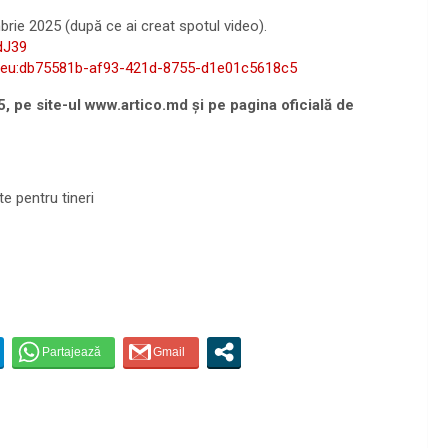
rie 2025 (după ce ai creat spotul video).
dJ39
sc:eu:db75581b-af93-421d-8755-d1e01c5618c5
, pe site-ul www.artico.md și pe pagina oficială de
te pentru tineri