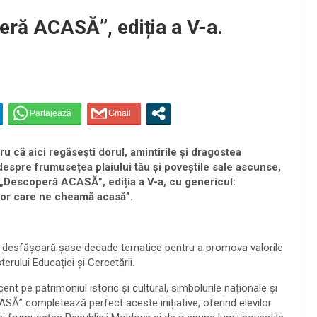
eră ACASĂ”, ediția a V-a.
 că aici regăsești dorul, amintirile și dragostea
 despre frumusețea plaiului tău și poveștile sale ascunse,
 „Descoperă ACASĂ”, ediția a V-a, cu genericul:
ilor care ne cheamă acasă”.
țară desfășoară șase decade tematice pentru a promova valorile
terului Educației și Cercetării.
t pe patrimoniul istoric și cultural, simbolurile naționale și
SĂ” completează perfect aceste inițiative, oferind elevilor