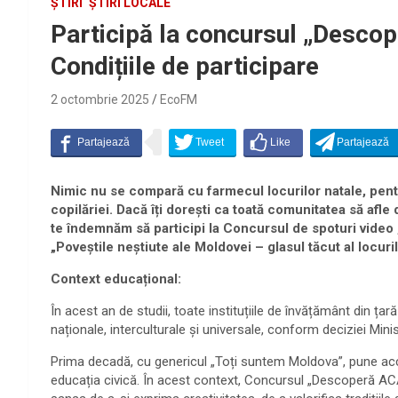
ȘTIRI
ȘTIRI LOCALE
Participă la concursul „Descop
Condițiile de participare
2 octombrie 2025
EcoFM
Nimic nu se compară cu farmecul locurilor natale, pentru
copilăriei. Dacă îți dorești ca toată comunitatea să afle
te îndemnăm să participi la Concursul de spoturi video
„Poveștile neștiute ale Moldovei – glasul tăcut al locur
Context educațional:
În acest an de studii, toate instituțiile de învățământ din 
naționale, interculturale și universale, conform deciziei Minis
Prima decadă, cu genericul „Toți suntem Moldova”, pune accen
educația civică. În acest context, Concursul „Descoperă ACA