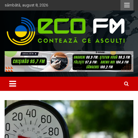
Skip
sâmbătă, august 8, 2026
to
content
Contează ce asculți
EcoFM