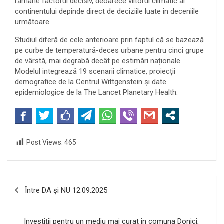
rămâne factorul decisiv, deoarece viitorul climatic al
continentului depinde direct de deciziile luate în deceniile
următoare.
Studiul diferă de cele anterioare prin faptul că se bazează
pe curbe de temperatură-deces urbane pentru cinci grupe
de vârstă, mai degrabă decât pe estimări naționale.
Modelul integrează 19 scenarii climatice, proiecții
demografice de la Centrul Wittgenstein și date
epidemiologice de la The Lancet Planetary Health.
Post Views:
465
Navigare
Între DA și NU 12.09.2025
în
articole
Investiții pentru un mediu mai curat în comuna Donici,