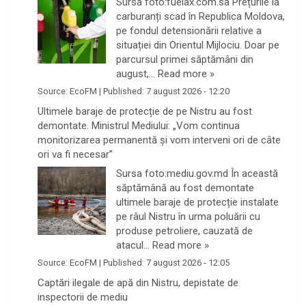
Sursa foto:fuelax.com.sa Prețurile la
carburanți scad în Republica Moldova,
pe fondul detensionării relative a
situației din Orientul Mijlociu. Doar pe
parcursul primei săptămâni din
august,…
Read more »
Source:
EcoFM
|
Published:
7 august 2026 - 12:20
Ultimele baraje de protecție de pe Nistru au fost
demontate. Ministrul Mediului: „Vom continua
monitorizarea permanentă și vom interveni ori de câte
ori va fi necesar”
Sursa foto:mediu.gov.md În această
săptămână au fost demontate
ultimele baraje de protecție instalate
pe râul Nistru în urma poluării cu
produse petroliere, cauzată de
atacul…
Read more »
Source:
EcoFM
|
Published:
7 august 2026 - 12:05
Captări ilegale de apă din Nistru, depistate de
inspectorii de mediu