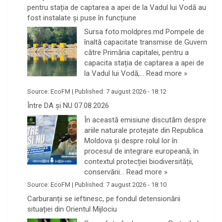
pentru stația de captarea a apei de la Vadul lui Vodă au
fost instalate și puse în funcțiune
Sursa foto:moldpres.md Pompele de
înaltă capacitate transmise de Guvern
către Primăria capitalei, pentru a
capacita stația de captarea a apei de
la Vadul lui Vodă,…
Read more »
Source:
EcoFM
|
Published:
7 august 2026 - 18:12
Între DA și NU 07.08.2026
În această emisiune discutăm despre
ariile naturale protejate din Republica
Moldova și despre rolul lor în
procesul de integrare europeană, în
contextul protecției biodiversității,
conservării…
Read more »
Source:
EcoFM
|
Published:
7 august 2026 - 18:10
Carburanții se ieftinesc, pe fondul detensionării
situației din Orientul Mijlociu