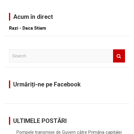
Acum în direct
Razi - Daca Stiam
S
e
a
r
c
Urmăriți-ne pe Facebook
h
ULTIMELE POSTĂRI
Pompele transmise de Guvern către Primăria capitalei