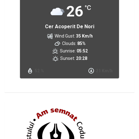
26
°C
Cer Acoperit De Nori
Wind Gust:
35 Km/h
Clouds:
85%
Sunrise:
05:52
Sunset:
20:28
52 %
21 Km/h