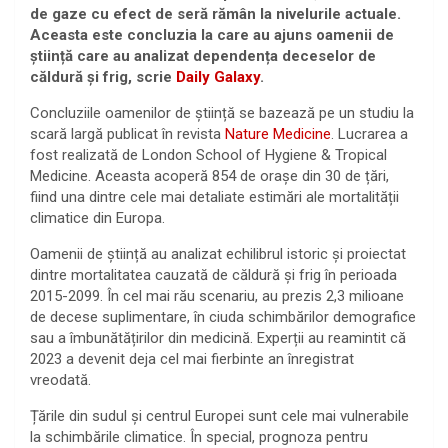
de gaze cu efect de seră rămân la nivelurile actuale.
Aceasta este concluzia la care au ajuns oamenii de
știință care au analizat dependența deceselor de
căldură și frig, scrie
Daily Galaxy
.
Concluziile oamenilor de știință se bazează pe un studiu la
scară largă publicat în revista
Nature Medicine
. Lucrarea a
fost realizată de London School of Hygiene & Tropical
Medicine. Aceasta acoperă 854 de orașe din 30 de țări,
fiind una dintre cele mai detaliate estimări ale mortalității
climatice din Europa.
Oamenii de știință au analizat echilibrul istoric și proiectat
dintre mortalitatea cauzată de căldură și frig în perioada
2015-2099. În cel mai rău scenariu, au prezis 2,3 milioane
de decese suplimentare, în ciuda schimbărilor demografice
sau a îmbunătățirilor din medicină. Experții au reamintit că
2023 a devenit deja cel mai fierbinte an înregistrat
vreodată.
Țările din sudul și centrul Europei sunt cele mai vulnerabile
la schimbările climatice. În special, prognoza pentru