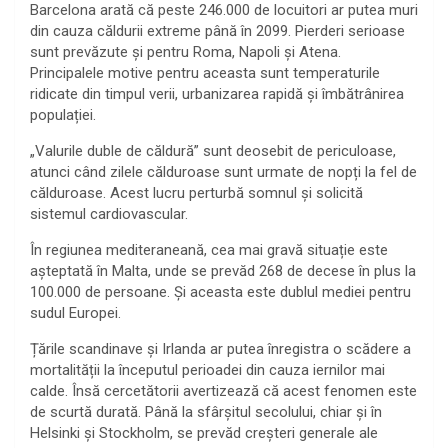
Barcelona arată că peste 246.000 de locuitori ar putea muri
din cauza căldurii extreme până în 2099. Pierderi serioase
sunt prevăzute și pentru Roma, Napoli și Atena.
Principalele motive pentru aceasta sunt temperaturile
ridicate din timpul verii, urbanizarea rapidă și îmbătrânirea
populației.
„Valurile duble de căldură” sunt deosebit de periculoase,
atunci când zilele călduroase sunt urmate de nopți la fel de
călduroase. Acest lucru perturbă somnul și solicită
sistemul cardiovascular.
În regiunea mediteraneană, cea mai gravă situație este
așteptată în Malta, unde se prevăd 268 de decese în plus la
100.000 de persoane. Și aceasta este dublul mediei pentru
sudul Europei.
Țările scandinave și Irlanda ar putea înregistra o scădere a
mortalității la începutul perioadei din cauza iernilor mai
calde. Însă cercetătorii avertizează că acest fenomen este
de scurtă durată. Până la sfârșitul secolului, chiar și în
Helsinki și Stockholm, se prevăd creșteri generale ale