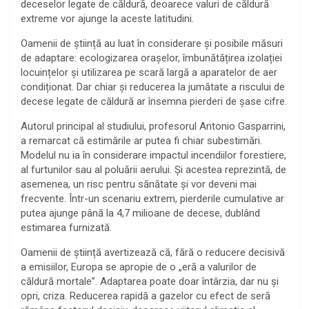
deceselor legate de căldură, deoarece valuri de căldură
extreme vor ajunge la aceste latitudini.
Oamenii de știință au luat în considerare și posibile măsuri
de adaptare: ecologizarea orașelor, îmbunătățirea izolației
locuințelor și utilizarea pe scară largă a aparatelor de aer
condiționat. Dar chiar și reducerea la jumătate a riscului de
decese legate de căldură ar însemna pierderi de șase cifre.
Autorul principal al studiului, profesorul Antonio Gasparrini,
a remarcat că estimările ar putea fi chiar subestimări.
Modelul nu ia în considerare impactul incendiilor forestiere,
al furtunilor sau al poluării aerului. Și acestea reprezintă, de
asemenea, un risc pentru sănătate și vor deveni mai
frecvente. Într-un scenariu extrem, pierderile cumulative ar
putea ajunge până la 4,7 milioane de decese, dublând
estimarea furnizată.
Oamenii de știință avertizează că, fără o reducere decisivă
a emisiilor, Europa se apropie de o „eră a valurilor de
căldură mortale”. Adaptarea poate doar întârzia, dar nu și
opri, criza. Reducerea rapidă a gazelor cu efect de seră