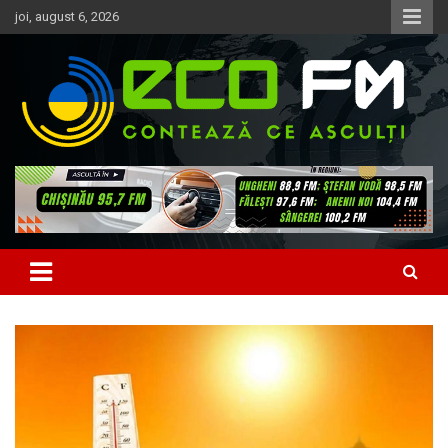
Skip
joi, august 6, 2026
to
content
Contează ce asculți
EcoFM