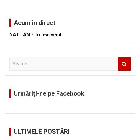
Acum în direct
NAT TAN - Tu n-ai venit
S
e
a
r
c
Urmăriți-ne pe Facebook
h
ULTIMELE POSTĂRI