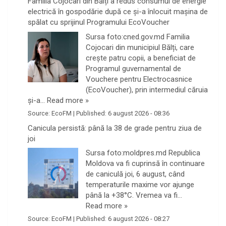
Familia Cojocari din Bălți a redus consumul de energie
electrică în gospodărie după ce și-a înlocuit mașina de
spălat cu sprijinul Programului EcoVoucher
Sursa foto:cned.gov.md Familia
Cojocari din municipiul Bălți, care
crește patru copii, a beneficiat de
Programul guvernamental de
Vouchere pentru Electrocasnice
(EcoVoucher), prin intermediul căruia
și-a…
Read more »
Source:
EcoFM
|
Published:
6 august 2026 - 08:36
Canicula persistă: până la 38 de grade pentru ziua de
joi
Sursa foto:moldpres.md Republica
Moldova va fi cuprinsă în continuare
de caniculă joi, 6 august, când
temperaturile maxime vor ajunge
până la +38°C. Vremea va fi…
Read more »
Source:
EcoFM
|
Published:
6 august 2026 - 08:27