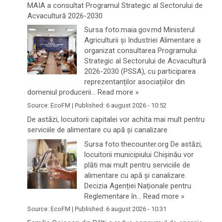
MAIA a consultat Programul Strategic al Sectorului de
Acvacultură 2026-2030
Sursa foto:maia.gov.md Ministerul
Agriculturii și Industriei Alimentare a
organizat consultarea Programului
Strategic al Sectorului de Acvacultură
2026-2030 (PSSA), cu participarea
reprezentanților asociațiilor din
domeniul producerii…
Read more »
Source:
EcoFM
|
Published:
6 august 2026 - 10:52
De astăzi, locuitorii capitalei vor achita mai mult pentru
serviciile de alimentare cu apă și canalizare
Sursa foto:thecounter.org De astăzi,
locuitorii municipiului Chișinău vor
plăti mai mult pentru serviciile de
alimentare cu apă și canalizare.
Decizia Agenției Naționale pentru
Reglementare în…
Read more »
Source:
EcoFM
|
Published:
6 august 2026 - 10:31