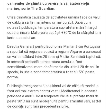
oamenilor de știință cu privire la sănătatea vieții
marine, scrie The Guardian.
Criza climatică cauzată de activitatea umană face ca valul
de căldură să fie mai intens și mai durabil. După cum
notează publicația, temperatura suprafeței mării în largul
coastei insulei Mallorca a depășit +30°C de la sfârșitul lunii
iunie a acestui an.
Direcția Generală pentru Economie Maritimă din Portugalia
a raportat că regiunea sudică a regiunii Algarve a cunoscut
un val de căldură între 28 iunie și 9 iulie. Se indică faptul că,
în această perioadă, temperatura aerului a fost
semnificativ mai mare decât media din ultimii 20 de ani. În
special, în unele zone temperatura a fost cu 5°C peste
normal.
Publicația menționează că ultimul val de căldură marină a
fost cel mai extrem pentru vestul Mediteranei în această
perioadă a anului. Deși temperaturile la suprafața mării de
peste 30°C nu sunt neobișnuite pentru sfârșitul verii, astfel
de condiții sunt fără precedent în iunie.