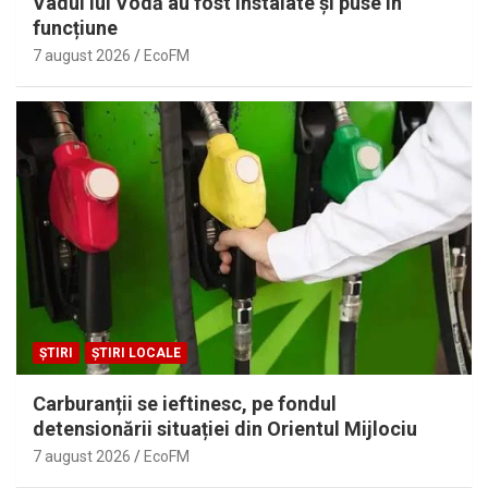
Vadul lui Vodă au fost instalate și puse în
funcțiune
7 august 2026
EcoFM
ȘTIRI
ȘTIRI LOCALE
Carburanții se ieftinesc, pe fondul
detensionării situației din Orientul Mijlociu
7 august 2026
EcoFM