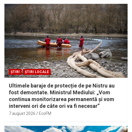
ȘTIRI
ȘTIRI LOCALE
Ultimele baraje de protecție de pe Nistru au
fost demontate. Ministrul Mediului: „Vom
continua monitorizarea permanentă și vom
interveni ori de câte ori va fi necesar”
7 august 2026
EcoFM