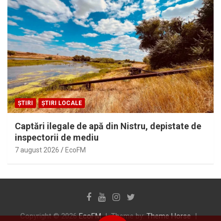
ȘTIRI
ȘTIRI LOCALE
Captări ilegale de apă din Nistru, depistate de
inspectorii de mediu
7 august 2026
EcoFM
Copyright © 2026
EcoFM
Theme by:
Theme Horse