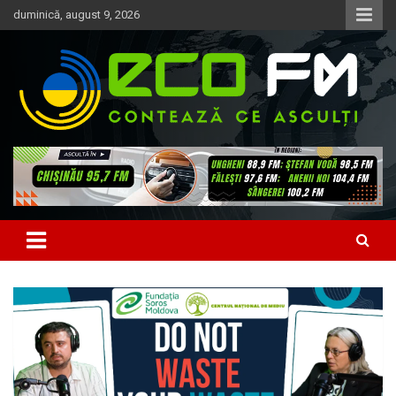
Skip
duminică, august 9, 2026
to
content
Contează ce asculți
EcoFM