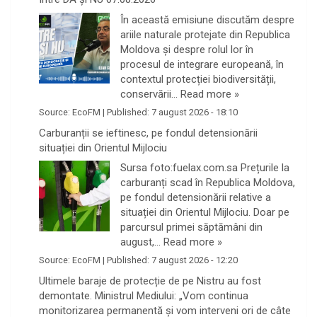
În această emisiune discutăm despre
ariile naturale protejate din Republica
Moldova și despre rolul lor în
procesul de integrare europeană, în
contextul protecției biodiversității,
conservării…
Read more »
Source:
EcoFM
|
Published:
7 august 2026 - 18:10
Carburanții se ieftinesc, pe fondul detensionării
situației din Orientul Mijlociu
Sursa foto:fuelax.com.sa Prețurile la
carburanți scad în Republica Moldova,
pe fondul detensionării relative a
situației din Orientul Mijlociu. Doar pe
parcursul primei săptămâni din
august,…
Read more »
Source:
EcoFM
|
Published:
7 august 2026 - 12:20
Ultimele baraje de protecție de pe Nistru au fost
demontate. Ministrul Mediului: „Vom continua
monitorizarea permanentă și vom interveni ori de câte