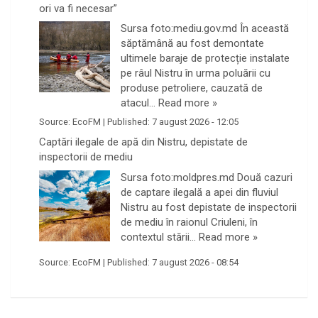
ori va fi necesar”
Sursa foto:mediu.gov.md În această
săptămână au fost demontate
ultimele baraje de protecție instalate
pe râul Nistru în urma poluării cu
produse petroliere, cauzată de
atacul…
Read more »
Source:
EcoFM
|
Published:
7 august 2026 - 12:05
Captări ilegale de apă din Nistru, depistate de
inspectorii de mediu
Sursa foto:moldpres.md Două cazuri
de captare ilegală a apei din fluviul
Nistru au fost depistate de inspectorii
de mediu în raionul Criuleni, în
contextul stării…
Read more »
Source:
EcoFM
|
Published:
7 august 2026 - 08:54