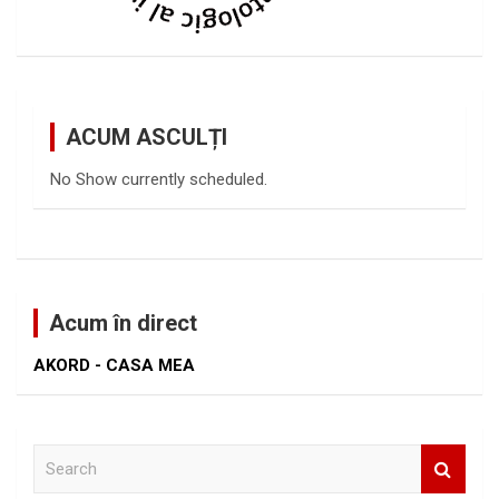
ACUM ASCULȚI
No Show currently scheduled.
Acum în direct
AKORD - CASA MEA
S
e