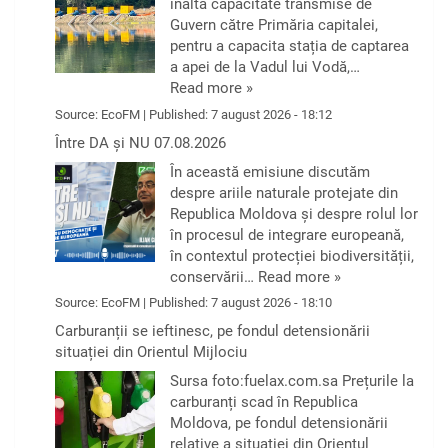
înaltă capacitate transmise de
Guvern către Primăria capitalei,
pentru a capacita stația de captarea
a apei de la Vadul lui Vodă,…
Read more »
Source:
EcoFM
|
Published:
7 august 2026 - 18:12
Între DA și NU 07.08.2026
În această emisiune discutăm
despre ariile naturale protejate din
Republica Moldova și despre rolul lor
în procesul de integrare europeană,
în contextul protecției biodiversității,
conservării…
Read more »
Source:
EcoFM
|
Published:
7 august 2026 - 18:10
Carburanții se ieftinesc, pe fondul detensionării
situației din Orientul Mijlociu
Sursa foto:fuelax.com.sa Prețurile la
carburanți scad în Republica
Moldova, pe fondul detensionării
relative a situației din Orientul