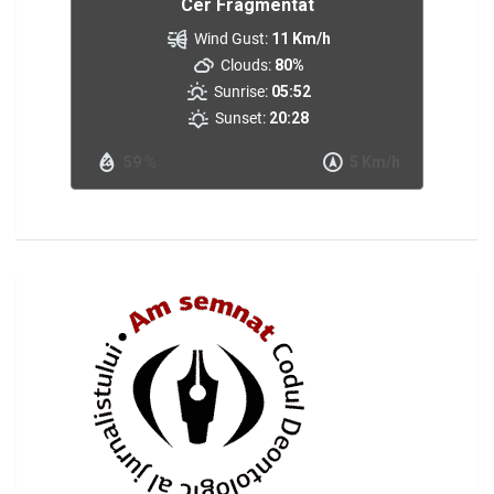
Cer Fragmentat
Wind Gust:
11 Km/h
Clouds:
80%
Sunrise:
05:52
Sunset:
20:28
59 %
5 Km/h