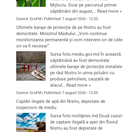
Mijlociu. Doar pe parcursul primei
săptămâni din august,…
Read more »
Source:
EcoFM
|
Published:
7 august 2026 - 12:20
Ultimele baraje de protecție de pe Nistru au fost
demontate. Ministrul Mediului: „Vom continua
monitorizarea permanentă și vom interveni ori de câte
ori va fi necesar”
Sursa foto:mediu.gov.md În această
săptămână au fost demontate
ultimele baraje de protecție instalate
pe râul Nistru în urma poluării cu
produse petroliere, cauzată de
atacul…
Read more »
Source:
EcoFM
|
Published:
7 august 2026 - 12:05
Captări ilegale de apă din Nistru, depistate de
inspectorii de mediu
Sursa foto:moldpres.md Două cazuri
de captare ilegală a apei din fluviul
Nistru au fost depistate de