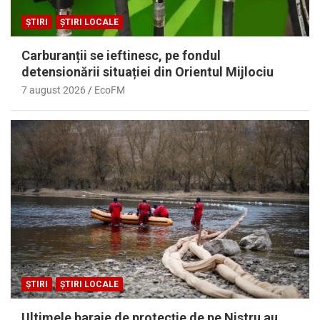
ȘTIRI
ȘTIRI LOCALE
Carburanții se ieftinesc, pe fondul
detensionării situației din Orientul Mijlociu
7 august 2026
EcoFM
ȘTIRI
ȘTIRI LOCALE
Ultimele baraje de protecție de pe Nistru au