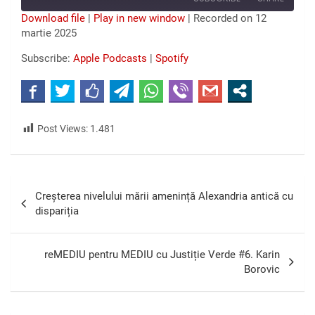
Seconds
30
seconds
Download file
|
Play in new window
|
Recorded on 12
martie 2025
SHARE
Apple Podcasts
Spotify
Subscribe:
Apple Podcasts
|
Spotify
RSS FEED
LINK
EMBED
Post Views:
1.481
Navigare
Creșterea nivelului mării amenință Alexandria antică cu
în
dispariția
articole
reMEDIU pentru MEDIU cu Justiție Verde #6. Karin
Borovic