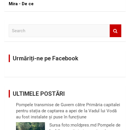
Mira - De ce
S
e
a
r
c
Urmăriți-ne pe Facebook
h
ULTIMELE POSTĂRI
Pompele transmise de Guvern către Primăria capitalei
pentru stația de captarea a apei de la Vadul lui Vodă
au fost instalate și puse în funcțiune
Sursa foto:moldpres.md Pompele de