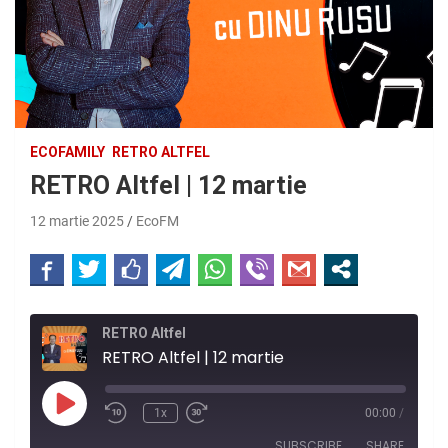
ECOFAMILY
RETRO ALTFEL
RETRO Altfel | 12 martie
12 martie 2025
EcoFM
RETRO Altfel
RETRO Altfel | 12 martie
Play
1x
00:00
/
Rewind
Fast
Episode
10
Forward
SUBSCRIBE
SHARE