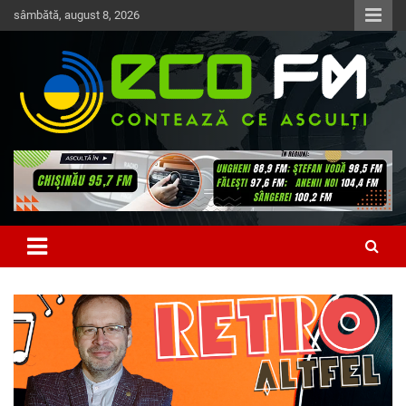
Skip
sâmbătă, august 8, 2026
to
content
Contează ce asculți
EcoFM