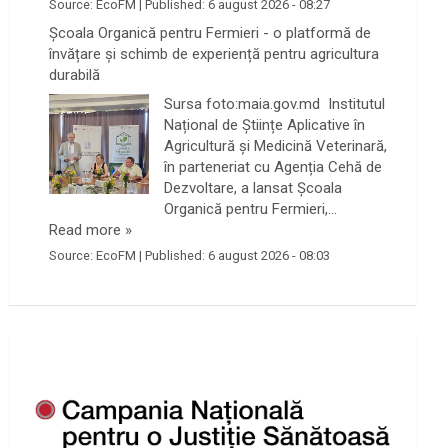
Source:
EcoFM
|
Published:
6 august 2026 - 08:27
Școala Organică pentru Fermieri - o platformă de
învățare și schimb de experiență pentru agricultura
durabilă
Sursa foto:maia.gov.md Institutul
Național de Științe Aplicative în
Agricultură și Medicină Veterinară,
în parteneriat cu Agenția Cehă de
Dezvoltare, a lansat Școala
Organică pentru Fermieri,…
Read more »
Source:
EcoFM
|
Published:
6 august 2026 - 08:03