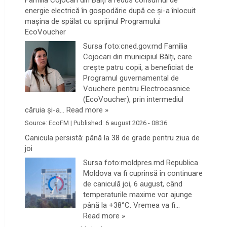
energie electrică în gospodărie după ce și-a înlocuit
mașina de spălat cu sprijinul Programului
EcoVoucher
Sursa foto:cned.gov.md Familia
Cojocari din municipiul Bălți, care
crește patru copii, a beneficiat de
Programul guvernamental de
Vouchere pentru Electrocasnice
(EcoVoucher), prin intermediul
căruia și-a…
Read more »
Source:
EcoFM
|
Published:
6 august 2026 - 08:36
Canicula persistă: până la 38 de grade pentru ziua de
joi
Sursa foto:moldpres.md Republica
Moldova va fi cuprinsă în continuare
de caniculă joi, 6 august, când
temperaturile maxime vor ajunge
până la +38°C. Vremea va fi…
Read more »