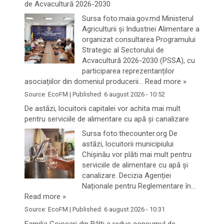
de Acvacultură 2026-2030
Sursa foto:maia.gov.md Ministerul
Agriculturii și Industriei Alimentare a
organizat consultarea Programului
Strategic al Sectorului de
Acvacultură 2026-2030 (PSSA), cu
participarea reprezentanților
asociațiilor din domeniul producerii…
Read more »
Source:
EcoFM
|
Published:
6 august 2026 - 10:52
De astăzi, locuitorii capitalei vor achita mai mult
pentru serviciile de alimentare cu apă și canalizare
Sursa foto:thecounter.org De
astăzi, locuitorii municipiului
Chișinău vor plăti mai mult pentru
serviciile de alimentare cu apă și
canalizare. Decizia Agenției
Naționale pentru Reglementare în…
Read more »
Source:
EcoFM
|
Published:
6 august 2026 - 10:31
Familia Cojocari din Bălți a redus consumul de