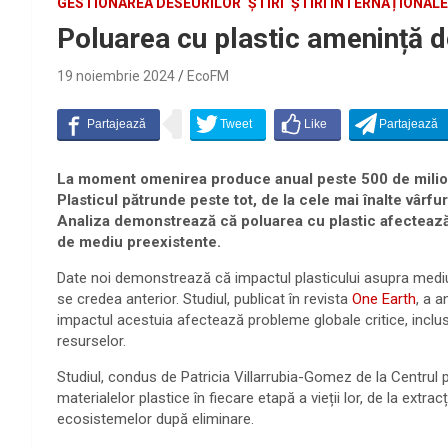
GESTIONAREA DESEURILOR
ȘTIRI
ȘTIRI INTERNAȚIONALE
Poluarea cu plastic amenință d
19 noiembrie 2024
EcoFM
La moment omenirea produce anual peste 500 de milioan
Plasticul pătrunde peste tot, de la cele mai înalte vârf
Analiza demonstrează că poluarea cu plastic afecteaz
de mediu preexistente.
Date noi demonstrează că impactul plasticului asupra mediul
se credea anterior. Studiul, publicat în revista
One Earth
, a a
impactul acestuia afectează probleme globale critice, inclusi
resurselor.
Studiul, condus de Patricia Villarrubia-Gomez de la Centrul 
materialelor plastice în fiecare etapă a vieții lor, de la extr
ecosistemelor după eliminare.