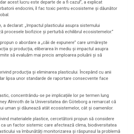
dar acest lucru este departe de a fi cazul”, a explicat
urbatorii endocrini, îl fac toxic pentru ecosisteme și dăunător
obal.
e, a declarat: „Impactul plasticului asupra sistemului
 procesele biofizice și perturbă echilibrul ecosistemelor.”
i propun o abordare a „căii de expunere” care urmărește
tracția și producția, eliberarea în mediu și impactul asupra
mite să evaluăm mai precis amploarea poluării și să
rivind producția și eliminarea plasticului. Începând cu anii
 dar lipsa unor standarde de raportare consecvente face
 plastic, concentrându-se pe implicațiile lor pe termen lung
arney Almroth de la Universitatea din Göteborg a remarcat că
rpului uman și dăunează atât ecosistemelor, cât și oamenilor.
privind materialele plastice, cercetătorii propun să considere
i ca un factor sistemic care afectează clima, biodiversitatea
asticului va îmbunătăți monitorizarea și răspunsul la problemă