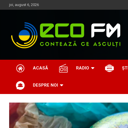
Skip
joi, august 6, 2026
to
content
Contează ce asculți
EcoFM
ACASĂ
RADIO
ȘT
DESPRE NOI