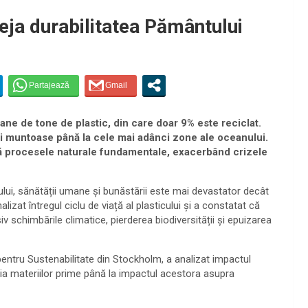
eja durabilitatea Pământului
e de tone de plastic, din care doar 9% este reciclat.
uri muntoase până la cele mai adânci zone ale oceanului.
ă procesele naturale fundamentale, exacerbând crizele
ui, sănătății umane și bunăstării este mai devastator decât
nalizat întregul ciclu de viață al plasticului și a constatat că
v schimbările climatice, pierderea biodiversității și epuizarea
pentru Sustenabilitate din Stockholm, a analizat impactul
acția materiilor prime până la impactul acestora asupra