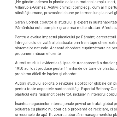
„Ne gândim adesea la plastic ca la un material simplu, inert, 
Villarrubia-Gómez. Aditivii chimici complecși, cum ar fi pert
sănătății umane, provocând daune pe termen lung la nivel gl
Sarah Cornell, coautor al studiului și expert în sustenabilitat
Pământului este complex și are mai multe straturi. Afectează
Pentru a evalua impactul plasticului pe Pământ, cercetători
întregul ciclu de viață al plasticului prin trei etape cheie: ex
sistemelor naturale. Această abordare cuprinzătoare ne per
propunem măsuri eficiente.
Autorii studiului evidențiază lipsa de transparență a datelor p
1950 au fost produse peste 11 miliarde de tone de plastic,
problema dificil de înțeles și abordat.
Autorii studiului solicită o revizuire a politicilor globale din
pentru toate aspectele sustenabilității. Expertul Bethany C
plasticul este răspândit peste tot, inclusiv în interiorul co
Înaintea negocierilor internaționale privind un tratat global 
poluarea cu plastic nu doar ca o problemă de reciclare, ci ș
și resursele de apă. Revizuirea abordării managementului pl