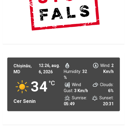
12:26,
aug.
Wind:
2
Chișinău,
Humidity:
32
Km/h
MD
6, 2026
%
34
°C
Wind
Clouds:
Gust:
3 Km/h
6%
Sunrise:
Sunset:
Cer Senin
05:49
20:31