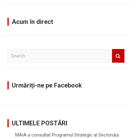
Acum în direct
S
e
a
r
c
Urmăriți-ne pe Facebook
h
ULTIMELE POSTĂRI
MAIA a consultat Programul Strategic al Sectorului