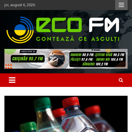
Skip
joi, august 6, 2026
to
content
Contează ce asculți
EcoFM