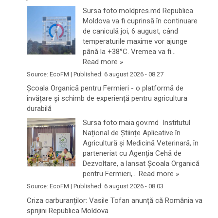
Sursa foto:moldpres.md Republica
Moldova va fi cuprinsă în continuare
de caniculă joi, 6 august, când
temperaturile maxime vor ajunge
până la +38°C. Vremea va fi…
Read more »
Source:
EcoFM
|
Published:
6 august 2026 - 08:27
Școala Organică pentru Fermieri - o platformă de
învățare și schimb de experiență pentru agricultura
durabilă
Sursa foto:maia.gov.md Institutul
Național de Științe Aplicative în
Agricultură și Medicină Veterinară, în
parteneriat cu Agenția Cehă de
Dezvoltare, a lansat Școala Organică
pentru Fermieri,…
Read more »
Source:
EcoFM
|
Published:
6 august 2026 - 08:03
Criza carburanților: Vasile Tofan anunță că România va
sprijini Republica Moldova