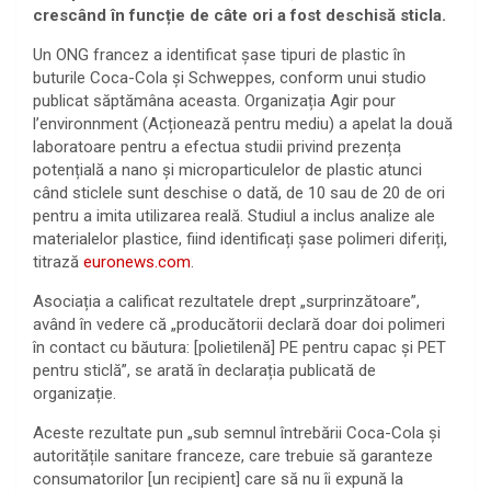
crescând în funcție de câte ori a fost deschisă sticla.
Un ONG francez a identificat șase tipuri de plastic în
buturile Coca-Cola și Schweppes, conform unui studio
publicat săptămâna aceasta. Organizația Agir pour
l’environnment (Acționează pentru mediu) a apelat la două
laboratoare pentru a efectua studii privind prezența
potențială a nano și microparticulelor de plastic atunci
când sticlele sunt deschise o dată, de 10 sau de 20 de ori
pentru a imita utilizarea reală. Studiul a inclus analize ale
materialelor plastice, fiind identificați șase polimeri diferiți,
titrază
euronews.com
.
Asociația a calificat rezultatele drept „surprinzătoare”,
având în vedere că „producătorii declară doar doi polimeri
în contact cu băutura: [polietilenă] PE pentru capac și PET
pentru sticlă”, se arată în declarația publicată de
organizație.
Aceste rezultate pun „sub semnul întrebării Coca-Cola și
autoritățile sanitare franceze, care trebuie să garanteze
consumatorilor [un recipient] care să nu îi expună la