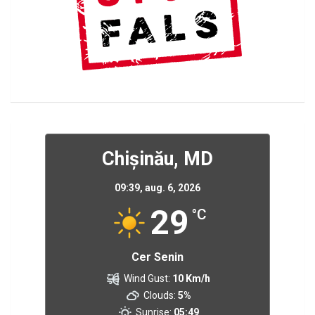
Chișinău, MD
09:39,
aug. 6, 2026
29
°C
Cer Senin
Wind Gust:
10 Km/h
Clouds:
5%
Sunrise:
05:49