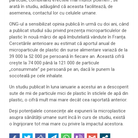
arată în studiu, adăugând că aceasta facilitează, de
asemenea, contactul lor cu celulele umane.
ONG-ul a sensibilizat opinia publică în urmă cu doi ani, când
a publicat studiul său privind prezența microparticulelor de
plastic în nouă mărci de apă îmbuteliată vândute în Franța.
Cercetările anterioare au estimat că aportul anual de
microparticule de plastic din surse alimentare variază de la
39 000 la 52 000 pe persoană în fiecare an. Această cifră
crește la 74 000 până la 121 000 de particule
„consummate” pe persoană pe an, dacă le punem la
socoteală pe cele inhalate.
Un studiu publicat în luna ianuarie a acestui an a descoperit
sute de mii de particule mici de plastic în sticlele de apă din
plastic, o cifră mult mai mare decât cea raportată anterior.
Deși potențialele consecințe ale expunerii la microplastice
asupra sănătății umane sunt încă în curs de studiu, există
o îngrijorare tot mai mare cu privire la impactul acestora.