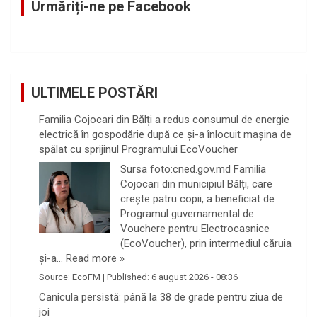
Urmăriți-ne pe Facebook
h
ULTIMELE POSTĂRI
Familia Cojocari din Bălți a redus consumul de energie
electrică în gospodărie după ce și-a înlocuit mașina de
spălat cu sprijinul Programului EcoVoucher
Sursa foto:cned.gov.md Familia
Cojocari din municipiul Bălți, care
crește patru copii, a beneficiat de
Programul guvernamental de
Vouchere pentru Electrocasnice
(EcoVoucher), prin intermediul căruia
și-a…
Read more »
Source:
EcoFM
|
Published:
6 august 2026 - 08:36
Canicula persistă: până la 38 de grade pentru ziua de
joi