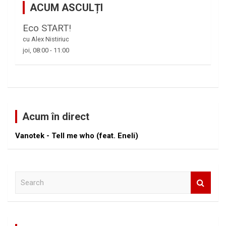
ACUM ASCULȚI
Eco START!
cu Alex Nistiriuc
joi, 08:00
-
11:00
Acum în direct
Vanotek - Tell me who (feat. Eneli)
S
e
a
r
c