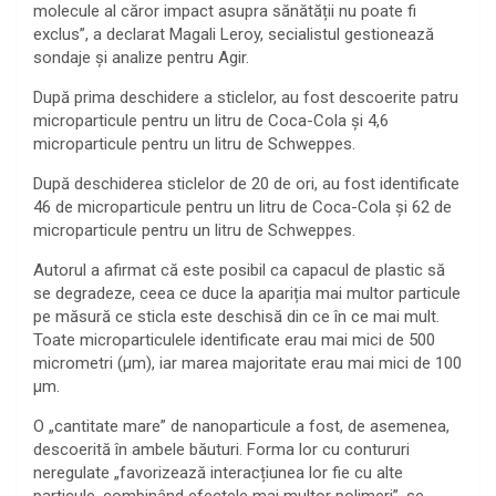
molecule al căror impact asupra sănătății nu poate fi
exclus”, a declarat Magali Leroy, secialistul gestionează
sondaje și analize pentru Agir.
După prima deschidere a sticlelor, au fost descoerite patru
microparticule pentru un litru de Coca-Cola și 4,6
microparticule pentru un litru de Schweppes.
După deschiderea sticlelor de 20 de ori, au fost identificate
46 de microparticule pentru un litru de Coca-Cola și 62 de
microparticule pentru un litru de Schweppes.
Autorul a afirmat că este posibil ca capacul de plastic să
se degradeze, ceea ce duce la apariția mai multor particule
pe măsură ce sticla este deschisă din ce în ce mai mult.
Toate microparticulele identificate erau mai mici de 500
micrometri (µm), iar marea majoritate erau mai mici de 100
µm.
O „cantitate mare” de nanoparticule a fost, de asemenea,
descoerită în ambele băuturi. Forma lor cu contururi
neregulate „favorizează interacțiunea lor fie cu alte
particule, combinând efectele mai multor polimeri”, se