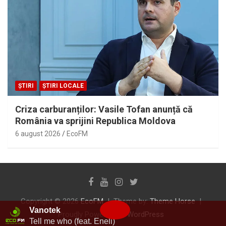
ȘTIRI
ȘTIRI LOCALE
Criza carburanților: Vasile Tofan anunță că
România va sprijini Republica Moldova
6 august 2026
EcoFM
Copyright © 2026
EcoFM
Theme by:
Theme Horse
Vanotek
Proudly Powered by:
WordPress
Tell me who (feat. Eneli)