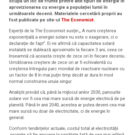
ocupa un loc de frunte printre alte tipuri de energie în
aprovizionarea cu energie a populației lumii în
următoarele decenii. Materialele cercetării proprii au
fost publicate pe site-ul
The Economist
.
Experții de la The Economist susțin:„ A numi creșterea
exponențială a energiei solare nu este o exagerare, ci o
declarație de fapt”. Ei ne afirmă că capacitatea solară
instalată se dublează aproximativ la fiecare 3 ani, ceea ce
înseamnă că aceasta crește de zece ori în fiecare deceniu.
Următoarea creștere de zece ori ar fi echivalentă cu
creșterea întregului parc mondial de reactoare nucleare cu
un factor de 8 în mai puțin timp decât ar dura în mod
normal construirea unuia singur.
Analiștii prevăd că, până la mijlocul anilor 2030, panourile
solare vor fi cea mai mare sursă de energie electrică de pe
planetă. Până în anii 2040, acestea ar putea deveni cea mai
mare sursă nu doar de electricitate, ci de energie în
general.
Conform tendințelor actuale, costul total al electricității
promite să fie aproape la jumătate față de cea mai ieftină