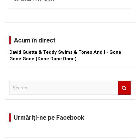
Acum în direct
David Guetta & Teddy Swims & Tones And I - Gone
Gone Gone (Done Done Done)
S
e
a
r
c
Urmăriți-ne pe Facebook
h