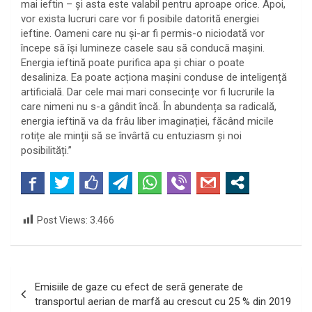
mai ieftin – și asta este valabil pentru aproape orice. Apoi,
vor exista lucruri care vor fi posibile datorită energiei
ieftine. Oameni care nu și-ar fi permis-o niciodată vor
începe să își lumineze casele sau să conducă mașini.
Energia ieftină poate purifica apa și chiar o poate
desaliniza. Ea poate acționa mașini conduse de inteligență
artificială. Dar cele mai mari consecințe vor fi lucrurile la
care nimeni nu s-a gândit încă. În abundența sa radicală,
energia ieftină va da frâu liber imaginației, făcând micile
rotițe ale minții să se învârtă cu entuziasm și noi
posibilități.”
Post Views:
3.466
Navigare
Emisiile de gaze cu efect de seră generate de
în
transportul aerian de marfă au crescut cu 25 % din 2019