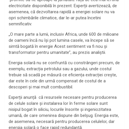
electricitate disponibilă în prezent. Experții avertizează, de
asemenea, că dezvoltarea rapidă a energiei solare nu va
opri schimbările climatice, dar le-ar putea încetini
semnificativ.
„O mare parte a lumii, inclusiv Africa, unde 600 de milioane
de oameni încă nu își pot lumina casele, va începe să se
simtă bogată în energie Acest sentiment va fi nou și
transformator pentru umanitate”, au prezis analiștii.
Energia solară nu se confruntă cu constrângeri precum, de
exemplu, extracția petrolului sau a gazului, unde costul
trebuie să scadă pe măsură ce eficiența extracției crește,
dar este în cele din urmă compensat de costul de a
descoperi și mai mult combustibil.
Experții anunță că resursele necesare pentru producerea
de celule solare și instalarea lor în ferme solare sunt
nisipul bogat în siliciu, locurile însorite și ingeniozitatea
umană, de care omenirea dispune din belșug. Energia este,
de asemenea, necesară pentru producerea celulelor, dar
energia solară o face rapid redundantă.