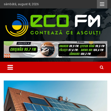
Skip
sâmbătă, august 8, 2026
to
content
Contează ce asculți
EcoFM