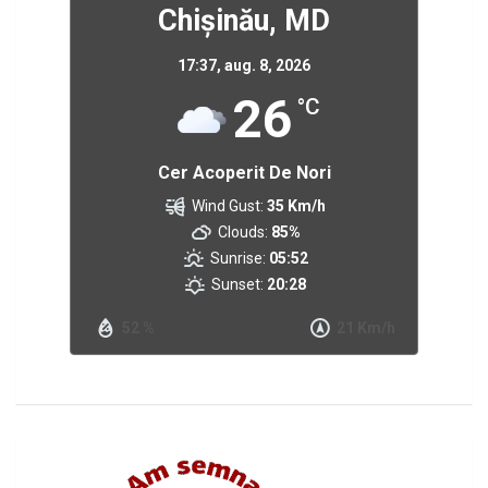
Chișinău, MD
17:37,
aug. 8, 2026
26
°C
Cer Acoperit De Nori
Wind Gust:
35 Km/h
Clouds:
85%
Sunrise:
05:52
Sunset:
20:28
52 %
21 Km/h