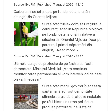
Source:
EcoFM
|
Published:
7 august 2026 - 18:10
Carburanții se ieftinesc, pe fondul detensionării
situației din Orientul Mijlociu
Sursa foto:fuelax.com.sa Prețurile la
carburanți scad în Republica Moldova,
pe fondul detensionării relative a
situației din Orientul Mijlociu. Doar pe
parcursul primei săptămâni din
august,…
Read more »
Source:
EcoFM
|
Published:
7 august 2026 - 12:20
Ultimele baraje de protecție de pe Nistru au fost
demontate. Ministrul Mediului: „Vom continua
monitorizarea permanentă și vom interveni ori de câte
ori va fi necesar”
Sursa foto:mediu.gov.md În această
săptămână au fost demontate
ultimele baraje de protecție instalate
pe râul Nistru în urma poluării cu
produse petroliere, cauzată de