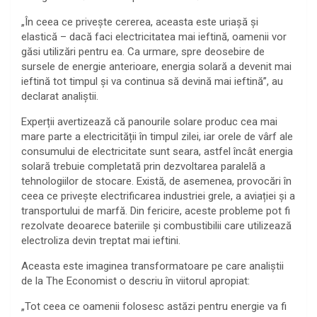
„În ceea ce privește cererea, aceasta este uriașă și
elastică – dacă faci electricitatea mai ieftină, oamenii vor
găsi utilizări pentru ea. Ca urmare, spre deosebire de
sursele de energie anterioare, energia solară a devenit mai
ieftină tot timpul și va continua să devină mai ieftină”, au
declarat analiștii.
Experții avertizează că panourile solare produc cea mai
mare parte a electricității în timpul zilei, iar orele de vârf ale
consumului de electricitate sunt seara, astfel încât energia
solară trebuie completată prin dezvoltarea paralelă a
tehnologiilor de stocare. Există, de asemenea, provocări în
ceea ce privește electrificarea industriei grele, a aviației și a
transportului de marfă. Din fericire, aceste probleme pot fi
rezolvate deoarece bateriile și combustibilii care utilizează
electroliza devin treptat mai ieftini.
Aceasta este imaginea transformatoare pe care analiștii
de la The Economist o descriu în viitorul apropiat:
„Tot ceea ce oamenii folosesc astăzi pentru energie va fi