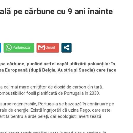
ală pe cărbune cu 9 ani înainte
pe cărbune, punând astfel capăt utilizării poluanților în
ea Europeană (după Belgia, Austria și Suedia) care face
lea cel mai mare emițător de dioxid de carbon din țară.
bustibililor fosili planificată de Portugalia în 2030.
 surse regenerabile, Portugalia se bazează în continuare pe
rale de energie. Există îngrijorări că uzina Pego, care este
rtită pentru a arde peleți, dar ecologistii avertizează