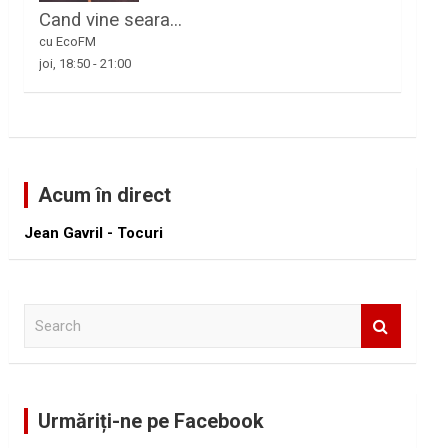
Cand vine seara...
cu EcoFM
joi, 18:50
-
21:00
Acum în direct
Jean Gavril - Tocuri
S
e
a
r
c
Urmăriți-ne pe Facebook
h