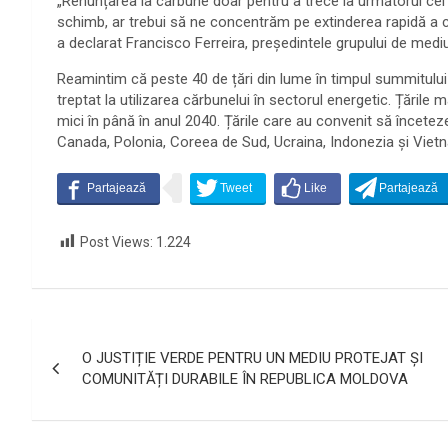
„Renunțarea la cărbune doar pentru a trece la următorul cel
schimb, ar trebui să ne concentrăm pe extinderea rapidă a ca
a declarat Francisco Ferreira, președintele grupului de medi
Reamintim că peste 40 de țări din lume în timpul summitulu
treptat la utilizarea cărbunelui în sectorul energetic. Țările 
mici în până în anul 2040. Țările care au convenit să încetez
Canada, Polonia, Coreea de Sud, Ucraina, Indonezia și Viet
Post Views:
1.224
Navigare
O JUSTIȚIE VERDE PENTRU UN MEDIU PROTEJAT ȘI
în
COMUNITĂȚI DURABILE ÎN REPUBLICA MOLDOVA
articole