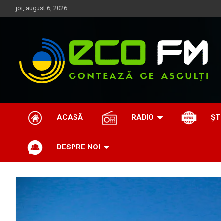
Skip
joi, august 6, 2026
to
content
Contează ce asculți
EcoFM
ACASĂ
RADIO
ȘT
DESPRE NOI