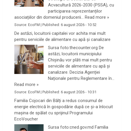
Acvacultură 2026-2030 (PSSA), cu
participarea reprezentanților
asociațiilor din domeniul producerii…
Read more »
Source:
EcoFM
|
Published:
6 august 2026 - 10:52
De astăzi, locuitorii capitalei vor achita mai mult
pentru serviciile de alimentare cu apă și canalizare
Sursa foto:thecounter.org De
astăzi, locuitorii municipiului
Chișinău vor plăti mai mult pentru
serviciile de alimentare cu apă și
canalizare. Decizia Agenției
Naționale pentru Reglementare în…
Read more »
Source:
EcoFM
|
Published:
6 august 2026 - 10:31
Familia Cojocari din Bălți a redus consumul de
energie electrică în gospodărie după ce și-a înlocuit
mașina de spălat cu sprijinul Programului
EcoVoucher
Sursa foto:cned.gov.md Familia