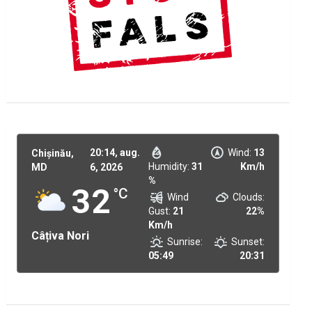
20:14,
aug.
Wind:
13
Chișinău,
Humidity:
31
Km/h
MD
6, 2026
%
32
°C
Wind
Clouds:
Gust:
21
22%
Km/h
Câțiva Nori
Sunrise:
Sunset:
05:49
20:31