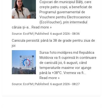
Cojocari din municipiul Bălți, care
crește patru copii, a beneficiat de
Programul guvernamental de
Vouchere pentru Electrocasnice
(EcoVoucher), prin intermediul
căruia și-a…
Read more »
Source:
EcoFM
|
Published:
6 august 2026 - 08:36
Canicula persistă: până la 38 de grade pentru ziua de
joi
Sursa foto:moldpres.md Republica
Moldova va fi cuprinsă în continuare
de caniculă joi, 6 august, când
temperaturile maxime vor ajunge
până la +38°C. Vremea va fi…
Read more »
Source:
EcoFM
|
Published:
6 august 2026 - 08:27