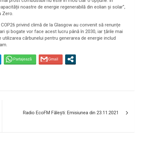
 mai prost combustibil nu este în mod clar o opțiune. În
pacității noastre de energie regenerabilă din eolian și solar”,
u Zero.
i COP26 privind climă de la Glasgow au convenit să renunțe
mari și bogate vor face acest lucru până în 2030, iar țările mai
e utilizarea cărbunelui pentru generarea de energie includ
nam.
Radio EcoFM Făleşti: Emisiunea din 23.11.2021