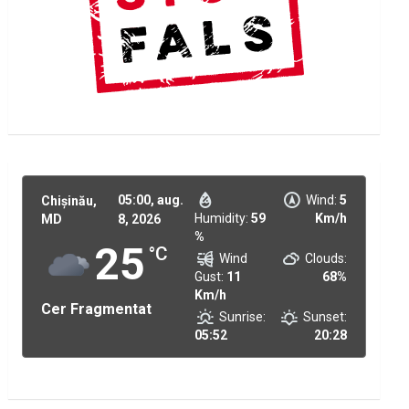
05:00,
aug.
Wind:
5
Chișinău,
Humidity:
59
Km/h
MD
8, 2026
%
25
°C
Wind
Clouds:
Gust:
11
68%
Km/h
Cer Fragmentat
Sunrise:
Sunset:
05:52
20:28