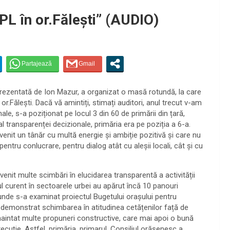
L în or.Fălești” (AUDIO)
ezentată de Ion Mazur, a organizat o masă rotundă, la care
r.Fălești. Dacă vă amintiți, stimați auditori, anul trecut v-am
le, s-a poziționat pe locul 3 din 60 de primării din țară,
l transparenței decizionale, primăria era pe poziția a 6-a.
enit un tânăr cu multă energie și ambiție pozitivă și care nu
ntru conlucrare, pentru dialog atât cu aleșii locali, cât și cu
it multe scimbări în elucidarea transparentă a activității
nul curent în sectoarele urbei au apărut încă 10 panouri
 unde s-a examinat proiectul Bugetului orașului pentru
 demonstrat schimbarea în atitudinea cetățenilor față de
 înaintat multe propuneri constructive, care mai apoi o bună
ecuție. Astfel, primăria, primarul, Consiliul orășenesc a