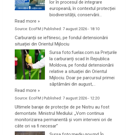
lor în procesul de integrare
europeană, în contextul protecției
biodiversității, conservării…
Read more »
Source:
EcoFM
|
Published:
7 august 2026 - 18:10
Carburanții se ieftinesc, pe fondul detensionării
situației din Orientul Mijlociu
Sursa foto:fuelax.com.sa Prețurile
la carburanți scad în Republica
Moldova, pe fondul detensionării
relative a situației din Orientul
Mijlociu. Doar pe parcursul primei
săptămâni din august,…
Read more »
Source:
EcoFM
|
Published:
7 august 2026 - 12:20
Ultimele baraje de protecție de pe Nistru au fost
demontate. Ministrul Mediului: „Vom continua
monitorizarea permanentă și vom interveni ori de
câte ori va fi necesar”
Sursa foto:mediu.gov.md În