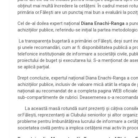
obținut mai multă încredere la cetățeni. În cadrul mesei rot
primăria or.Fălești are un punctaj mai bun a evaluării la pozi
Cel de-al doilea expert național
Diana Enachi-Ranga
a punc
achizițiilor publice, referindu-se inițial la partea metodologi
La transparența bugetară a primăriei or.Fălești, deși sunt ind
și unele recomandări, cum ar fi: disponibilitatea publică a pr
telefonice instituționale de informare a societății civile, pu
proiectului de buget și executarea lui. S-a menționat de 
se aplică parțial.
Drept concluzie, expertul național Diana Enachi-Ranga a con
achizițiilor publice, inclusiv de valoare mică atât la etapa de 
naționali au recomandat de a completa pagina WEB oficiale 
sub-compartimente de rubrici. Deasemenea s-a recomandat asi
La această masă rotundă sunt prezenți și câțiva consilieri
or.Fălești, reprezentanți ai Clubului seniorilor și altor organi
probleme pentru îmbunătățirea lucrului de informare a cetățen
societatea civilă pentru a implica cetățenii mai activ în pro