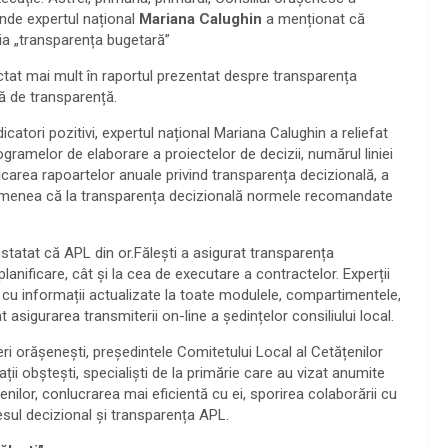
unde expertul național
Mariana Calughin
a menționat că
ția „transparența bugetară”
tat mai mult în raportul prezentat despre transparența
că de transparență.
icatori pozitivi, expertul național Mariana Calughin a reliefat
ogramelor de elaborare a proiectelor de decizii, numărul liniei
blicarea rapoartelor anuale privind transparența decizională, a
asemenea că la transparența decizională normele recomandate
statat că APL din or.Fălești a asigurat transparența
planificare, cât și la cea de executare a contractelor. Experții
cu informații actualizate la toate modulele, compartimentele,
gurarea transmiterii on-line a ședințelor consiliului local.
 orășenești, președintele Comitetului Local al Cetățenilor
zații obștești, specialiști de la primărie care au vizat anumite
ilor, conlucrarea mai eficientă cu ei, sporirea colaborării cu
cesul decizional și transparența APL.