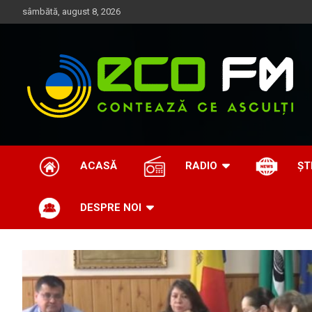
Skip
sâmbătă, august 8, 2026
to
content
Contează ce asculți
EcoFM
ACASĂ
RADIO
ȘT
DESPRE NOI