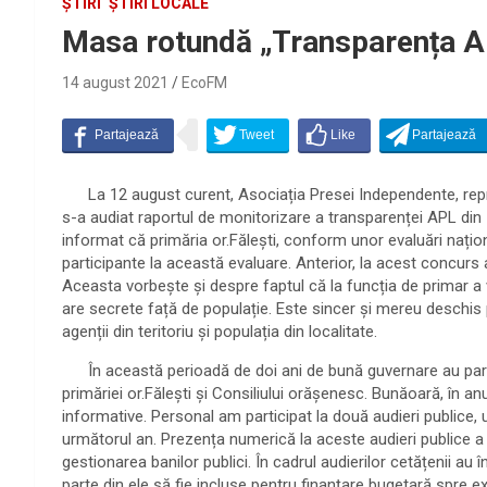
ȘTIRI
ȘTIRI LOCALE
Masa rotundă „Transparența AP
14 august 2021
EcoFM
La 12 august curent, Asociația Presei Independente, repr
s-a audiat raportul de monitorizare a transparenței APL din o
informat că primăria or.Fălești, conform unor evaluări naționa
participante la această evaluare. Anterior, la acest concurs a
Aceasta vorbește și despre faptul că la funcția de primar a v
are secrete față de populație. Este sincer și mereu deschis pe
agenții din teritoriu și populația din localitate.
În această perioadă de doi ani de bună guvernare au parven
primăriei or.Fălești și Consiliului orășenesc. Bunăoară, în a
informative. Personal am participat la două audieri publice,
următorul an. Prezența numerică la aceste audieri publice a
gestionarea banilor publici. În cadrul audierilor cetățenii au
parte din ele să fie incluse pentru finanțare bugetară spre ex