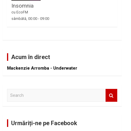
Insomnia
cu EcoFM
sâmbătă, 00:00
-
09:00
Acum în direct
Mackenzie Arromba - Underwater
S
e
a
r
c
Urmăriți-ne pe Facebook
h