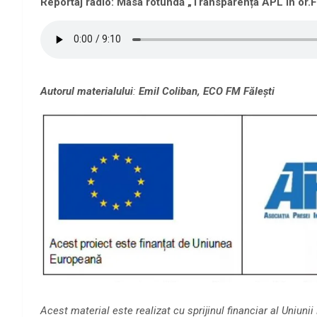
Reportaj radio: Masa rotundă „Transparența APL în or.F
Autorul materialului
:
Emil Coliban, ECO FM Fălești
Acest material este realizat cu sprijinul financiar al Uniun